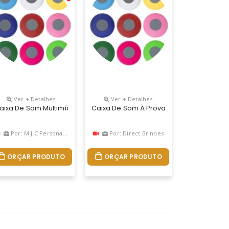
Ver + Detalhes
Ver + Detalhes
 10 Metros, Auto Falante De 45mm, Frequência 2.4g Hz, Fonte De E
). Possui Play/pause No Centro E Botão Com Desenho De Telefone 
ado. Com Transmissão Por Bluetooth E 3w/4?. Autonomia Até 3 H. 
onalizado
aixa De Som Multimídia À Prova D’Água Emborrachada Com Ventosa(
Caixa De Som À Prova Dágua Emborracha 
Por: M J C Personalizados
Por: Direct Brindes
ORÇAR PRODUTO
ORÇAR PRODUTO