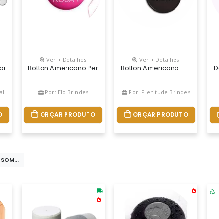
Ver + Detalhes
Ver + Detalhes
m Alfinete, Diversas Medidas.
Botton Americano Personalizado Com Base Em Pvc E Fecho 
Botton Americano
D
al
Por: Elo Brindes
Por: Plenitude Brindes
O
ORÇAR PRODUTO
ORÇAR PRODUTO
 SOM...