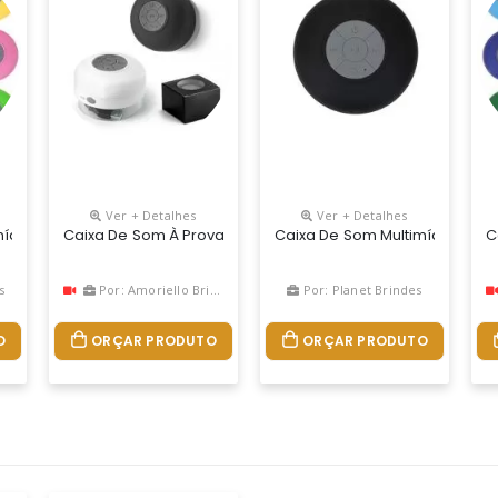
Ver + Detalhes
Ver + Detalhes
osa(pode Ser Removida). Versão Do Bluetooth 3.0/edr, Alcance De
mídia À Prova D’Água Emborrachada Com Ventosa(pode Ser Removida
Caixa De Som À Prova De Água. Abs. Acabamento Emborrach
Caixa De Som Multimídia Pers
C
s
Por: Amoriello Brindes
Por: Planet Brindes
O
ORÇAR PRODUTO
ORÇAR PRODUTO