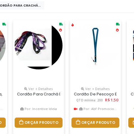
CORDÃO PARA CRACHÁ...
Ver + Detalhes
Ver + Detalhes
ão Digital. Tamanho De Sua Preferência
 Varias Cores E Varios Tamanhos...
Cordão Para Crachá De 20 Mm, Gravação Digital, Sem Limit
Cordão De Pescoço Em Poliéste
C
R$ 1.50
QTD mínima: 200
o
Por: Incentive Ideia
Por: Abf Promocional
O
ORÇAR PRODUTO
ORÇAR PRODUTO