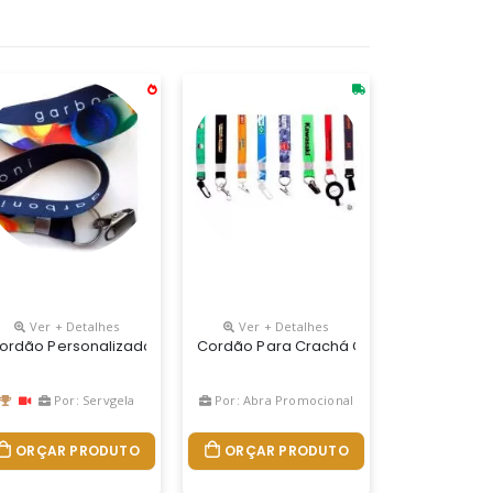
Ver + Detalhes
Ver + Detalhes
e De Cores.
r, Com Mosquetão Em Metal, Fivela Removível E Fita Para Celular. 
ordão Personalizado Com Impressão Digital Para Brindes. Útil Esse
Cordão Para Crachá Com Terminal A De
Por: Servgela
Por: Abra Promocional
ORÇAR PRODUTO
ORÇAR PRODUTO