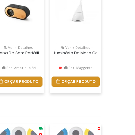
Ver + Detalhes
Ver + Detalhes
 Mm E Leitor De Cartões Tf. Autonomia Até 3h.
oduzido Em Material Plástico, A Caixinha Possui Antiderrapantes 
Personalizada, Bluetooth Sim, Cor Preta, Azul, Amarela, Rosa Claro,
aixa De Som Portátil Em Abs Reciclado E Bambu. Com Potência De 3
Luminária De Mesa Com Caixa De Som P
Por: Amoriello Brindes
Por: Maggenta
ORÇAR PRODUTO
ORÇAR PRODUTO