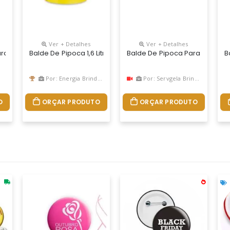
Ver + Detalhes
Ver + Detalhes
ico Estilo Retrô, Com Capacidade Para 2,6 Litros. Diversas Cores!
a Pipoca Personalizado Em In Molde Label 360 Graus / Sem Limite 
Balde De Pipoca 1,6 Litros Personalizado
Balde De Pipoca Para Persona
B
Por: Energia Brindes
Por: Servgela Brindes
O
ORÇAR PRODUTO
ORÇAR PRODUTO