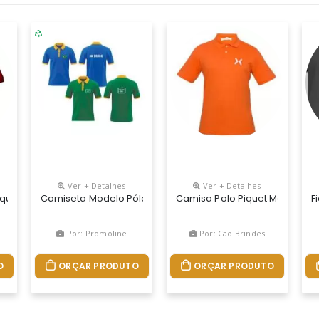
Ver + Detalhes
Ver + Detalhes
eccionado Em Tecido Piquet, Composto Por 50% Algodão E 50% Poliést
quet Supremo, FabricaÇÃo PrÓpria, Com Proteção Uv Fator 50+ E Tr
Camiseta Modelo Pólo Masculina / Unissex Produzida Em Mal
Camisa Polo Piquet Manga Cu
F
Por: Promoline
Por: Cao Brindes
O
ORÇAR PRODUTO
ORÇAR PRODUTO