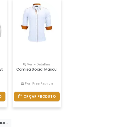
Ver + Detalhes
Bolso
Camisa Social Masculina & Feminina FabricaÇÃo PrÓpria, C
Por: Free Fashion
O
ORÇAR PRODUTO
LO...