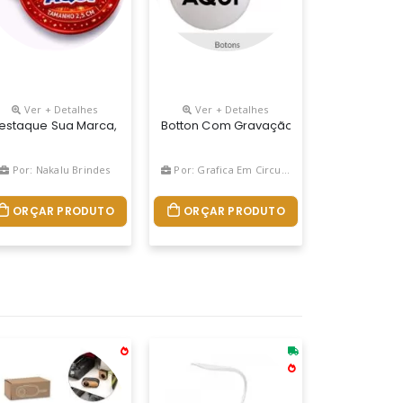
Ver + Detalhes
Ver + Detalhes
De Alfinete Está Disponível Em Várias Cores E Quatro Tamanhos, 
estaque Sua Marca, Evento Ou Campanha Com O Boton Personalizado D
Botton Com Gravação Em Diversas Cores 
Por: Nakalu Brindes
Por: Grafica Em CirculaÇÃo
ORÇAR PRODUTO
ORÇAR PRODUTO