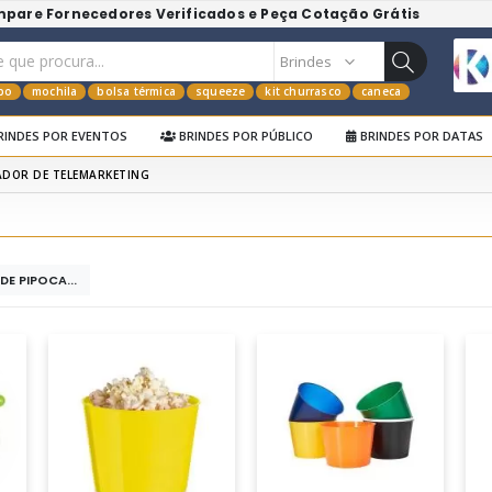
mpare Fornecedores Verificados e Peça Cotação Grátis
po
mochila
bolsa térmica
squeeze
kit churrasco
caneca
RINDES POR EVENTOS
BRINDES POR PÚBLICO
BRINDES POR DATAS
ADOR DE TELEMARKETING
DE PIPOCA...