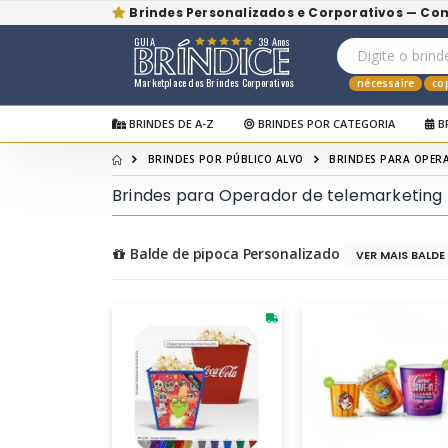
Brindes Personalizados e Corporativos — Co
GUIA
39 Anos
Marketplace dos Brindes Corporativos
nécessaire
co
BRINDES DE A-Z
BRINDES POR CATEGORIA
B
BRINDES POR PÚBLICO ALVO
BRINDES PARA OPER
Brindes para Operador de telemarketing
Balde de pipoca Personalizado
VER MAIS BALDE 