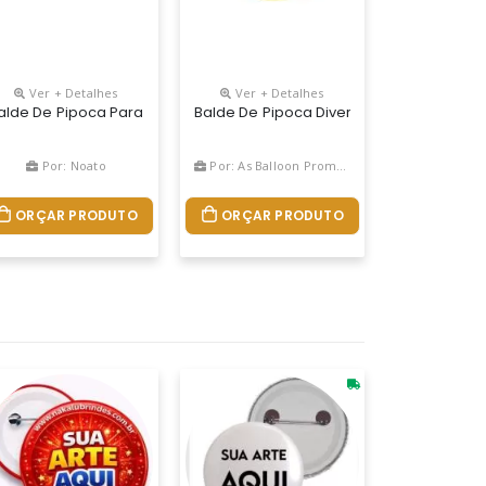
Ver + Detalhes
Ver + Detalhes
De Cores
lizar A Logomarca Em Silkscreen Em Amplo Espaço Para Divulgação 
alde De Pipoca Para Personalizar A Logomarca Em Silkscreen Em Am
Balde De Pipoca Diversos Tamanhos Pers
Por: Noato
Por: As Balloon Promocional
ORÇAR PRODUTO
ORÇAR PRODUTO