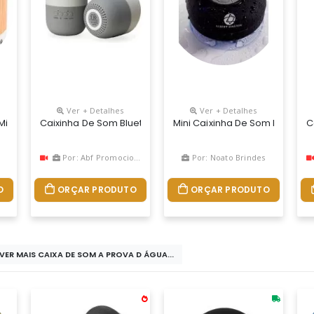
Ver + Detalhes
Ver + Detalhes
crofone. Bambu. Com Transmissão Por Bluetooth, Ligação Stereo 3,5
Caixinha De Som Bluetooth Com Carregador Por Indução. Pr
Mini Caixinha De Som Portátil 
C
Por: Abf Promocional
Por: Noato Brindes
O
ORÇAR PRODUTO
ORÇAR PRODUTO
VER MAIS CAIXA DE SOM A PROVA D ÁGUA...