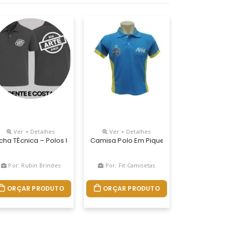
Ver + Detalhes
Ver + Detalhes
er, Garantindo Conforto E Durabilidade. Disponível Nos Tamanhos Pp
atamento Anti Pilling Contra Bolinhas, ComposiÇÃo 50% Algodão 50
ha Piquet Disponível Em Cores, 100% Algodão, Fio 30/1 E Gramatura
rta
icha TÉcnica – Polos Uniformes Polo Personalizada Produto: Camis
Camisa Polo Em Piquet
Por: Rubin Brindes
Por: Fit Camisetas
ORÇAR PRODUTO
ORÇAR PRODUTO