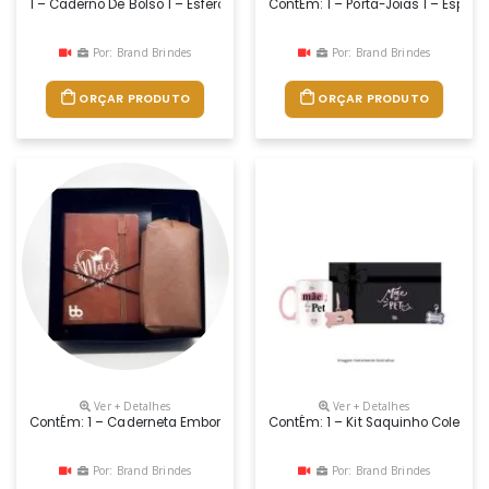
1 – Caderno De Bolso 1 – Esferográfica Em Alumínio 1 – Nécessaire Sint
ContÉm: 1 – Porta-Joias 1 – Espel
Por: Brand Brindes
Por: Brand Brindes
ORÇAR PRODUTO
ORÇAR PRODUTO
Ver + Detalhes
Ver + Detalhes
ContÉm: 1 – Caderneta Emborrachada Altura : 21,4 Cm X Largura : 14,7 
ContÉm: 1 – Kit Saquinho Coletor 
Por: Brand Brindes
Por: Brand Brindes