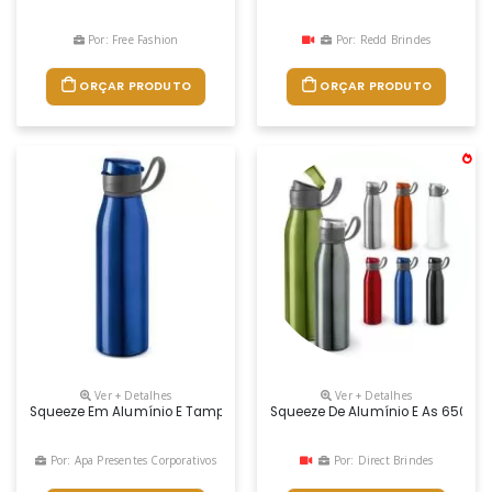
Por: Free Fashion
Por: Redd Brindes
ORÇAR PRODUTO
ORÇAR PRODUTO
Ver + Detalhes
Ver + Detalhes
Squeeze Em Alumínio E Tampa Flip Flop Em As E Pp, Com Alça Em Silicon
Squeeze De Alumínio E As 650ml
Por: Apa Presentes Corporativos
Por: Direct Brindes