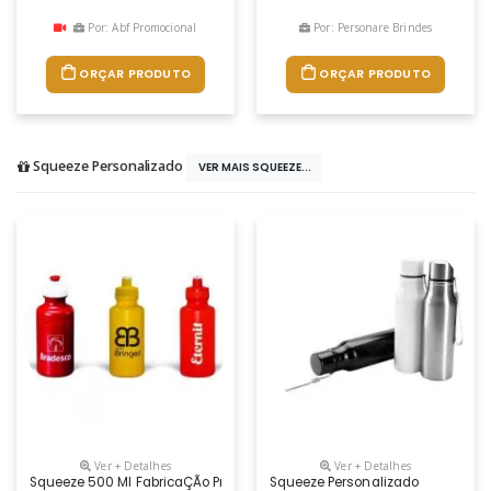
Por: Abf Promocional
Por: Personare Brindes
ORÇAR PRODUTO
ORÇAR PRODUTO
Squeeze Personalizado
VER MAIS SQUEEZE...
Ver + Detalhes
Ver + Detalhes
Squeeze 500 Ml FabricaÇÃo PrÓpia Em Plástico Atóxico Livre De Bpa Vá
Squeeze Personalizado