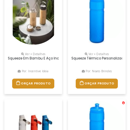
Ver + Detalhes
Ver + Detalhes
Squeeze Em Bambu E Aço Inox, Com Parede Dupla Isolada A Vácuo E Infus
Squeeze Térmico Personalizado 50
Por: Incentive Ideia
Por: Noato Brindes
ORÇAR PRODUTO
ORÇAR PRODUTO