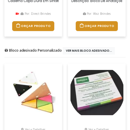
Caderno Capa Dura Em Sintético. 96 Folhas Pautadas. Suporte Para Uma 
Descrição: Bloco De Anotações Ec
Por: Direct Brindes
Por: Wxz Brindes
ORÇAR PRODUTO
ORÇAR PRODUTO
Bloco adesivado Personalizado
VER MAIS BLOCO ADESIVADO...
Ver + Detalhes
Ver + Detalhes