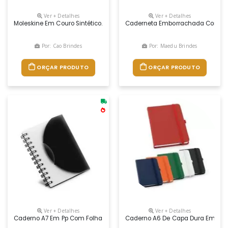
Ver + Detalhes
Ver + Detalhes
Moleskine Em Couro Sintético. Com 80 Folhas Não Pautadas. 90 X 140
Caderneta Emborrachada Com Mar
Por: Cao Brindes
Por: Maedu Brindes
ORÇAR PRODUTO
ORÇAR PRODUTO
Ver + Detalhes
Ver + Detalhes
Caderno A7 Em Pp Com Folhas Lisas
Caderno A6 De Capa Dura Em C. Si