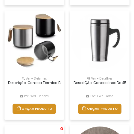
Ver + Detalhes
Ver + Detalhes
Descrição: Caneca Térmica De Parede Dupla Em Inox, Com Capacidade 
DescriÇÃo: Caneca Inox De 450ml,
Por: Wxz Brindes
Por: Cwb Promo
ORÇAR PRODUTO
ORÇAR PRODUTO