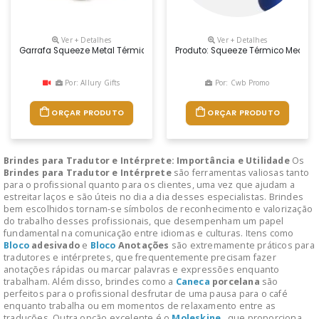
Ver + Detalhes
Ver + Detalhes
Garrafa Squeeze Metal Térmico Com Alça De Transporte
Produto: Squeeze Térmico Medidas:
Por: Allury Gifts
Por: Cwb Promo
ORÇAR PRODUTO
ORÇAR PRODUTO
Brindes para Tradutor e Intérprete: Importância e Utilidade
Os
Brindes para Tradutor e Intérprete
são ferramentas valiosas tanto
para o profissional quanto para os clientes, uma vez que ajudam a
estreitar laços e são úteis no dia a dia desses especialistas. Brindes
bem escolhidos tornam-se símbolos de reconhecimento e valorização
do trabalho desses profissionais, que desempenham um papel
fundamental na comunicação entre idiomas e culturas. Itens como
Bloco
adesivado
e
Bloco
Anotações
são extremamente práticos para
tradutores e intérpretes, que frequentemente precisam fazer
anotações rápidas ou marcar palavras e expressões enquanto
trabalham. Além disso, brindes como a
Caneca
porcelana
são
perfeitos para o profissional desfrutar de uma pausa para o café
enquanto trabalha ou em momentos de relaxamento entre as
traduções. Outra opção excelente é o
Moleskine
, que proporciona