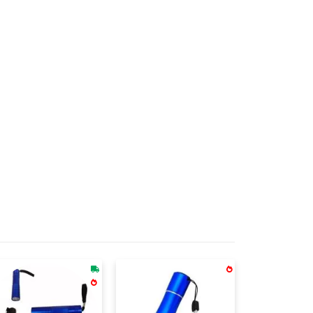
erias Lr41 Inclusas. Acompanha Mosquetão Metálico. Altura : 12,5 C
. Possui Duas Fontes De Iluminação Em Led, Com Quatro Níveis De 
rindes