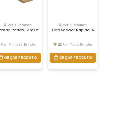
Ver + Detalhes
Ver + Detalhes
or De Bateria, O Carregador Contém Quatro Cabos Acoplados: Lightn
ui Quatro Cabos Integrados Com Saídas Para Lightning, Usb-C, Micro
ch E Celular, Possui Compartimento Com Adaptadores Usb, Usbc, I
ateria Portátil Slim Em Alumínio 100% Reciclado. Bateria De Lítio 
Carregador Rápido De Indução Redond
Por: Montreal Brindes Corporativos
Por: Totus Brindes
ORÇAR PRODUTO
ORÇAR PRODUTO