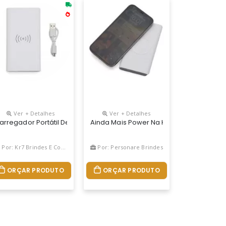
Ver + Detalhes
Ver + Detalhes
or De Bateria, O Carregador Contém Quatro Cabos Acoplados: Lightn
dicador De Carga. Capacidade: 4.000 Mah. Entrada 5v/2a E Saída 5v
acidade De Carga De 16000 Mah, Possui 2 Portas Usb E Uma Porta M
k Com 10.000mah E Carregamento Via Indução Ou Via Cabo. Com Displ
arregador Portátil De Indução Com 8000mah E Indicadores Led De B
Ainda Mais Power Na Hora De Carregar 
Por: Kr7 Brindes E Confeccoes
Por: Personare Brindes
ORÇAR PRODUTO
ORÇAR PRODUTO