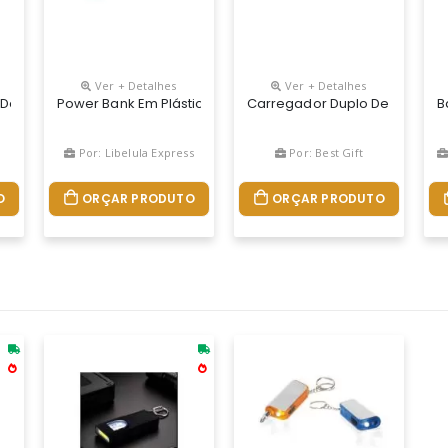
Ver + Detalhes
Ver + Detalhes
 Carregamento Via Indução Ou Via Cabo. Com Display Digital Indicad
 De Indução
Power Bank Em Plástico Com Capacidade De 10.000mah. Poss
Carregador Duplo De Smartwat
B
Por: Libelula Express
Por: Best Gift
O
ORÇAR PRODUTO
ORÇAR PRODUTO