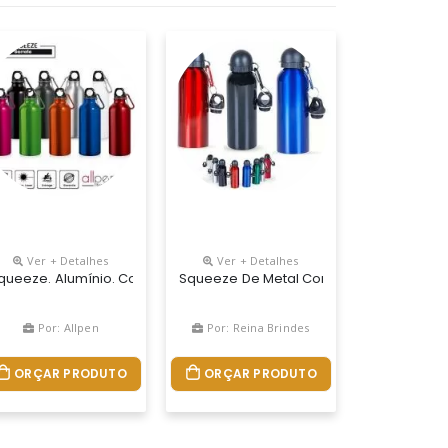
Ver + Detalhes
Ver + Detalhes
 Material: Pe (corpo), Pp (tampa), Pvc (bico) PersonalizaÇÃo: Silk 
u. Capacidade Até 550 Ml. Caixa Branca 94656 Vendida Opcionalme
bamento Emborrachado E Tampa Em Bambu. Capacidade Até 550 Ml.
queeze. Alumínio. Com Mosquetão. Capacidade: 500 Ml. Food Grade
Squeeze De Metal Com Tampa Plástica De
Por: Allpen
Por: Reina Brindes
ORÇAR PRODUTO
ORÇAR PRODUTO