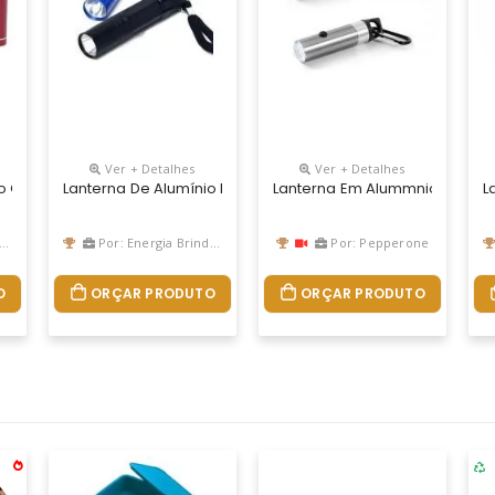
Ver + Detalhes
Ver + Detalhes
atilho” Gera Energia Para Alimentar A Lanterna Dínamo. Possui Botã
o Com 1 Led E Botão De Acionamento Emborrachado. Alimentada Por 
Lanterna De Alumínio Personalizada
Lanterna Em Alummnio Person
L
Por: Energia Brindes
Por: Pepperone
O
ORÇAR PRODUTO
ORÇAR PRODUTO