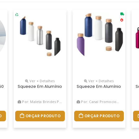
Ver + Detalhes
Ver + Detalhes
0 Ml Medidas: 17cm De Diâmetro X 14cm De Altura Capacidade: 250 Ml
Squeeze Em Alumínio Com Acabamento Mate E Tampa Em Bamb
Squeeze Em Alumínio Com Aca
S
Por: Maleta Brindes Promocionais
Por: Canal Promocional
O
ORÇAR PRODUTO
ORÇAR PRODUTO