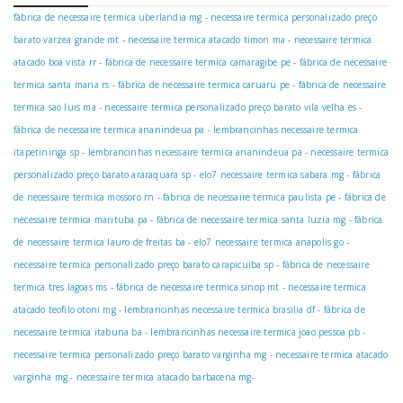
fábrica de necessaire termica uberlandia mg
-
necessaire termica personalizado preço
barato varzea grande mt
-
necessaire termica atacado timon ma
-
necessaire termica
atacado boa vista rr
-
fábrica de necessaire termica camaragibe pe
-
fábrica de necessaire
termica santa maria rs
-
fábrica de necessaire termica caruaru pe
-
fábrica de necessaire
termica sao luis ma
-
necessaire termica personalizado preço barato vila velha es
-
fábrica de necessaire termica ananindeua pa
-
lembrancinhas necessaire termica
itapetininga sp
-
lembrancinhas necessaire termica ananindeua pa
-
necessaire termica
personalizado preço barato araraquara sp
-
elo7 necessaire termica sabara mg
-
fábrica
de necessaire termica mossoro rn
-
fábrica de necessaire termica paulista pe
-
fábrica de
necessaire termica marituba pa
-
fábrica de necessaire termica santa luzia mg
-
fábrica
de necessaire termica lauro de freitas ba
-
elo7 necessaire termica anapolis go
-
necessaire termica personalizado preço barato carapicuiba sp
-
fábrica de necessaire
termica tres lagoas ms
-
fábrica de necessaire termica sinop mt
-
necessaire termica
atacado teofilo otoni mg
-
lembrancinhas necessaire termica brasilia df
-
fábrica de
necessaire termica itabuna ba
-
lembrancinhas necessaire termica joao pessoa pb
-
necessaire termica personalizado preço barato varginha mg
-
necessaire termica atacado
varginha mg
-
necessaire termica atacado barbacena mg
-