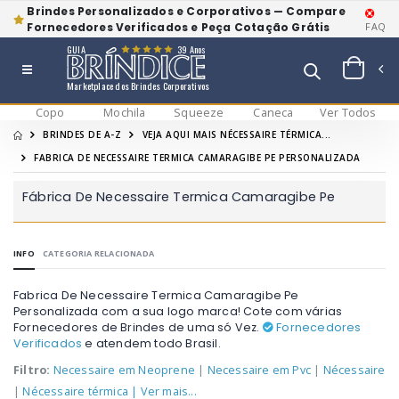
Brindes Personalizados e Corporativos — Compare
Fornecedores Verificados e Peça Cotação Grátis
FAQ
GUIA
39 Anos
Marketplace dos Brindes Corporativos
Copo
Mochila
Squeeze
Caneca
Ver Todos
BRINDES DE A-Z
VEJA AQUI MAIS NÉCESSAIRE TÉRMICA...
FABRICA DE NECESSAIRE TERMICA CAMARAGIBE PE PERSONALIZADA
Fábrica De Necessaire Termica Camaragibe Pe
INFO
CATEGORIA RELACIONADA
Fabrica De Necessaire Termica Camaragibe Pe
Personalizada com a sua logo marca! Cote com várias
Fornecedores de Brindes de uma só Vez.
Fornecedores
Verificados
e atendem todo Brasil.
Filtro:
Necessaire em Neoprene
|
Necessaire em Pvc
|
Nécessaire
|
Nécessaire térmica
| Ver mais...