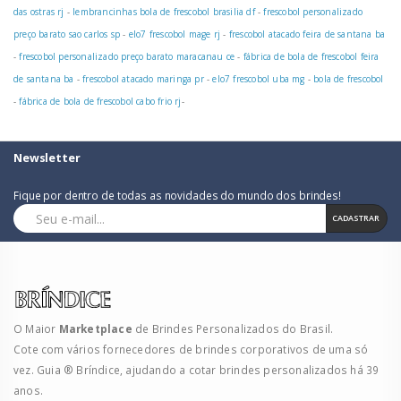
das ostras rj
-
lembrancinhas bola de frescobol brasilia df
-
frescobol personalizado
preço barato sao carlos sp
-
elo7 frescobol mage rj
-
frescobol atacado feira de santana ba
-
frescobol personalizado preço barato maracanau ce
-
fábrica de bola de frescobol feira
de santana ba
-
frescobol atacado maringa pr
-
elo7 frescobol uba mg
-
bola de frescobol
-
fábrica de bola de frescobol cabo frio rj
-
Newsletter
Fique por dentro de todas as novidades do mundo dos brindes!
CADASTRAR
O Maior
Marketplace
de Brindes Personalizados do Brasil.
Cote com vários fornecedores de brindes corporativos de uma só
vez. Guia ® Bríndice, ajudando a cotar brindes personalizados há 39
anos.