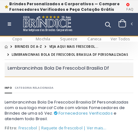
Brindes Personalizados e Corporativos — Compare
Fornecedores Verificados e Peça Cotação Grátis
FAQ
GUIA
39 Anos
Marketplace dos Brindes Corporativos
Copo
Mochila
Squeeze
Caneca
Ver Todos
BRINDES DE A-Z
VEJA AQUI MAIS FRESCOBOL...
LEMBRANCINHAS BOLA DE FRESCOBOL BRASILIA DF PERSONALIZADAS
Lembrancinhas Bola De Frescobol Brasilia Df
INFO
CATEGORIA RELACIONADA
Lembrancinhas Bola De Frescobol Brasilia Df Personalizadas
com a sua logo marca! Cote com várias Fornecedores de
Brindes de uma só Vez.
Fornecedores Verificados
e
atendem todo Brasil.
Filtro:
Frescobol
|
Raquete de frescobol
| Ver mais...