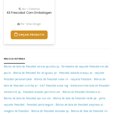
Ver + Detalhes
Kit Frescobol Com Embalagem De Malha Plástica. Contém 2 Raquetes 
Por: Silko Design
ORÇAR PRODUTO
#BUSCA INTERNA
fábrica de bola de frescobol varzea paulista sp
-
fornecedor de raquete frescobol em são
paulo
-
fábrica de frescobol foz do iguacu pr
-
frescobol atacado aracaju se
-
raquete
frescobol personalizada
-
fábrica de frescobol natal rn
-
raquete frescobol
-
fábrica de
bola de frescobol curitiba pr
-
elo7 frescobol araxa mg
-
lembrancinhas bola de frescobol
votorantim sp
-
frescobol atacado parintins am
-
fábrica de frescobol fortaleza ce
-
fábrica de bola de frescobol sao luis ma
-
fábrica de bola de frescobol recife pe
-
porta
raquete frescobol
-
frescobol porto seguro
-
fábrica de bola de frescobol arapiraca al
-
imagens de frescobol
-
fábrica de frescobol sorocaba sp
-
fábrica de bola de frescobol rio