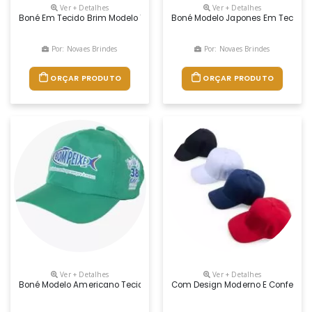
Ver + Detalhes
Ver + Detalhes
Boné Em Tecido Brim Modelo Truck Com Tela E Logotipo Da Empresa
Boné Modelo Japones Em Tecido Br
Por: Novaes Brindes
Por: Novaes Brindes
ORÇAR PRODUTO
ORÇAR PRODUTO
Ver + Detalhes
Ver + Detalhes
Boné Modelo Americano Tecido Microfibra Com Reg. Na Nuca De Plástico
Com Design Moderno E Confecção Pr