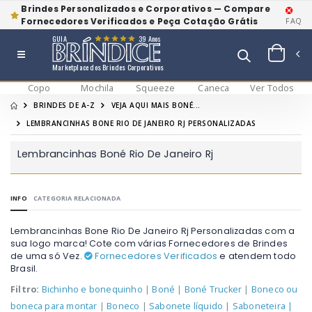
Brindes Personalizados e Corporativos — Compare
Fornecedores Verificados e Peça Cotação Grátis
FAQ
GUIA
39 Anos
Marketplace dos Brindes Corporativos
Copo
Mochila
Squeeze
Caneca
Ver Todos
BRINDES DE A-Z
VEJA AQUI MAIS BONÉ...
LEMBRANCINHAS BONE RIO DE JANEIRO RJ PERSONALIZADAS
Lembrancinhas Boné Rio De Janeiro Rj
INFO
CATEGORIA RELACIONADA
Lembrancinhas Bone Rio De Janeiro Rj Personalizadas com a
sua logo marca! Cote com várias Fornecedores de Brindes
de uma só Vez.
Fornecedores Verificados
e atendem todo
Brasil.
Filtro:
Bichinho e bonequinho
|
Boné
|
Boné Trucker
|
Boneco ou
boneca para montar
|
Boneco
|
Sabonete líquido
|
Saboneteira
|