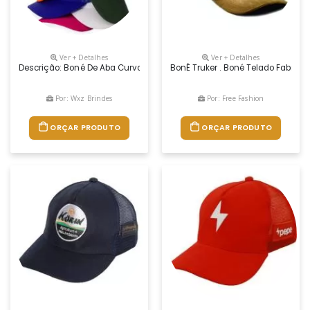
Ver + Detalhes
Ver + Detalhes
Descrição: Boné De Aba Curva Confeccionado Em Poliéster E Tela Respir
BonÉ Truker . Boné Telado FabricaÇ
Por: Wxz Brindes
Por: Free Fashion
ORÇAR PRODUTO
ORÇAR PRODUTO