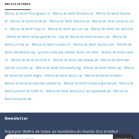
#BUSCA INTERNA
fábrica de boné nova iguacu rj
-
fábrica de boné fortaleza ce
-
fábrica de boné brasilia
df
-
fábrica de boné recife pe
-
fábrica de boné teresina pi
-
fábrica de boné caxias do sul
rs
-
fábrica de boné itajai sc
-
fábrica de boné sao luis ma
-
fábrica de boné vila velha es
-
fábrica de boné campo grande ms
-
loja da fábrica de boné caruaru pe
-
fábrica de
boné curitiba pr
-
fábrica de boné cuiaba mt
-
fábrica de boné manaus am
-
fábrica de
boné uberlandia mg
-
quanto custa pra mandar fazer um bone
-
fábrica de boné natal
rn
-
fábrica de boné joinville sc
-
fábrica de boné joao pessoa pb
-
fábrica de boné sao
jose do rio preto sp
-
fábrica de boné divinopolis mg
-
fábrica de boné belem pa
-
fábrica
de bones em porto alegre
-
fábrica de boné bauru sp
-
fábrica de bonés salvador
-
fábrica de boné sao jose dos campos sp
-
fábrica de boné campina grande pb
-
fábrica de
boné juazeiro do norte ce
-
fábrica de boné santa cruz do capibaribe pe
-
fábrica de
boné campinas sp
-
Newsletter
Fique por dentro de todas as novidades do mundo dos brindes!