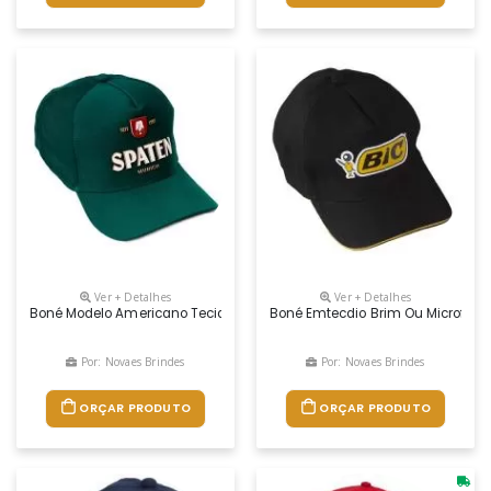
Ver + Detalhes
Ver + Detalhes
Boné Modelo Americano Tecido Brim, Com Tela Nas Laterais E Nuca Regu
Boné Emtecdio Brim Ou Microfibra
Por: Novaes Brindes
Por: Novaes Brindes
ORÇAR PRODUTO
ORÇAR PRODUTO