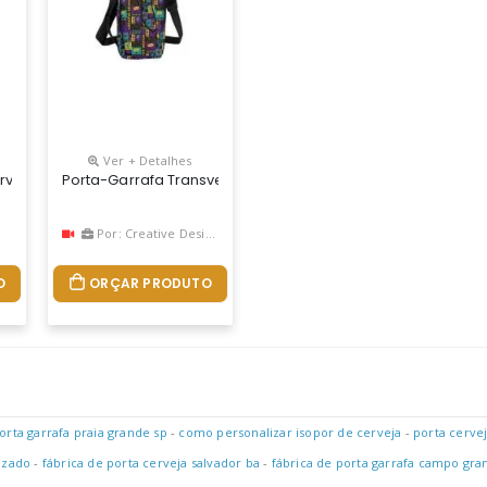
Ver + Detalhes
 Compartimento Principal Térmico Dois Bolsos Frontais, Fechamento 
rveja Térmico 600 Ml
Porta-Garrafa Transversal Confeccionado Em Material Subli
Por: Creative Design
O
ORÇAR PRODUTO
orta garrafa praia grande sp
-
como personalizar isopor de cerveja
-
porta cerve
izado
-
fábrica de porta cerveja salvador ba
-
fábrica de porta garrafa campo gr