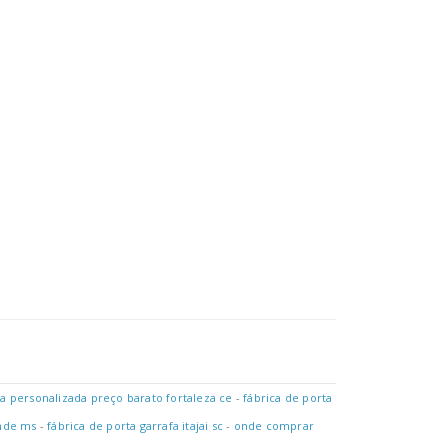
Em Zíper E Alça Ajustável Para Transporte Medidas: Comprimento: 1
mado De Alta Qualidade, Permitindo Personalização Com Cores Vivas 
ja personalizada preço barato fortaleza ce
-
fábrica de porta
ande ms
-
fábrica de porta garrafa itajai sc
-
onde comprar