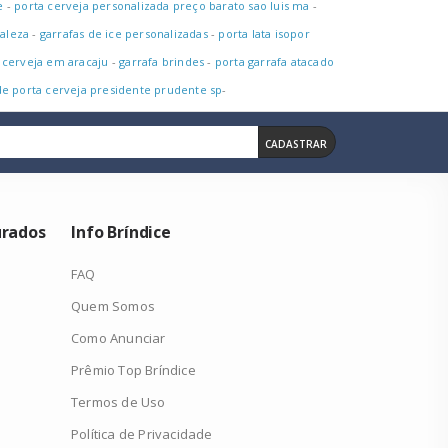
e
-
porta cerveja personalizada preço barato sao luis ma
-
taleza
-
garrafas de ice personalizadas
-
porta lata isopor
 cerveja em aracaju
-
garrafa brindes
-
porta garrafa atacado
de porta cerveja presidente prudente sp
-
CADASTRAR
urados
Info Bríndice
FAQ
Quem Somos
Como Anunciar
Prêmio Top Bríndice
Termos de Uso
Política de Privacidade