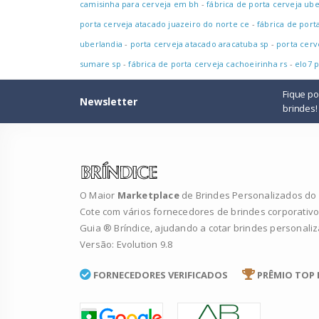
camisinha para cerveja em bh
-
fábrica de porta cerveja ub
porta cerveja atacado juazeiro do norte ce
-
fábrica de port
uberlandia
-
porta cerveja atacado aracatuba sp
-
porta cerv
sumare sp
-
fábrica de porta cerveja cachoeirinha rs
-
elo7 
Fique p
Newsletter
brindes!
O Maior
Marketplace
de Brindes Personalizados do B
Cote com vários fornecedores de brindes corporativo
Guia ® Bríndice, ajudando a cotar brindes personali
Versão: Evolution 9.8
FORNECEDORES VERIFICADOS
PRÊMIO TOP 