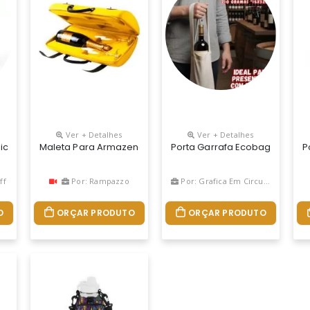
Ver + Detalhes
Ver + Detalhes
De Altura Com A Tampa X 8,0 Cm De Diâmetro Capacidade: 600 Ml Mater
ico, Para Garrafas De 600ml, Feitos De Plástico Rígido, Com Person
Maleta Para Armazenar Champagne, Vinho Ou Bebidas Simil
Porta Garrafa Ecobag 210 Gr
P
ff
Por: Rampazzo
Por: Grafica Em CirculaÇÃo
O
ORÇAR PRODUTO
ORÇAR PRODUTO