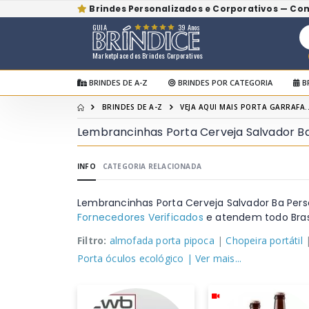
Brindes Personalizados e Corporativos — Co
GUIA
39 Anos
Marketplace dos Brindes Corporativos
BRINDES DE A-Z
BRINDES POR CATEGORIA
B
BRINDES DE A-Z
VEJA AQUI MAIS PORTA GARRAFA..
Lembrancinhas Porta Cerveja Salvador B
INFO
CATEGORIA RELACIONADA
Lembrancinhas Porta Cerveja Salvador Ba Per
Fornecedores Verificados
e atendem todo Brasi
Filtro:
almofada porta pipoca
|
Chopeira portátil
Porta óculos ecológico
| Ver mais...