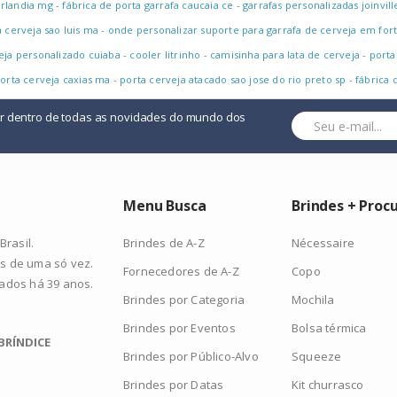
erlandia mg
-
fábrica de porta garrafa caucaia ce
-
garrafas personalizadas joinvill
a cerveja sao luis ma
-
onde personalizar suporte para garrafa de cerveja em for
eja personalizado cuiaba
-
cooler litrinho
-
camisinha para lata de cerveja
-
porta
porta cerveja caxias ma
-
porta cerveja atacado sao jose do rio preto sp
-
fábrica 
or dentro de todas as novidades do mundo dos
Menu Busca
Brindes + Proc
Brindes de A-Z
Nécessaire
rasil.
s de uma só vez.
Fornecedores de A-Z
Copo
zados há 39 anos.
Brindes por Categoria
Mochila
Brindes por Eventos
Bolsa térmica
BRÍNDICE
Brindes por Público-Alvo
Squeeze
Brindes por Datas
Kit churrasco