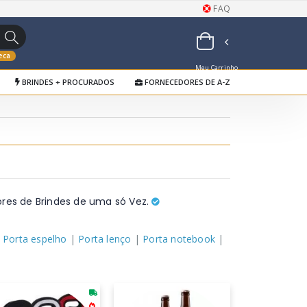
FAQ
eca
Meu Carrinho
BRINDES + PROCURADOS
FORNECEDORES DE A-Z
de Orçamentos
res de Brindes de uma só Vez.
|
Porta espelho
|
Porta lenço
|
Porta notebook
|