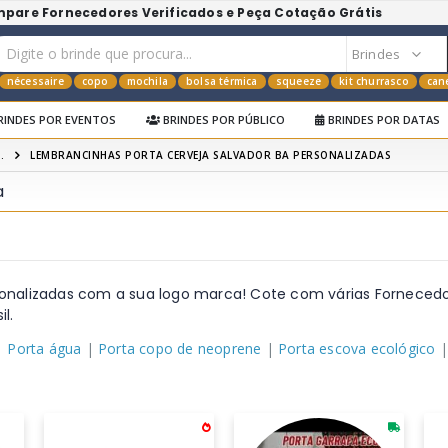
mpare Fornecedores Verificados e Peça Cotação Grátis
nécessaire
copo
mochila
bolsa térmica
squeeze
kit churrasco
can
RINDES POR EVENTOS
BRINDES POR PÚBLICO
BRINDES POR DATAS
.
LEMBRANCINHAS PORTA CERVEJA SALVADOR BA PERSONALIZADAS
a
sonalizadas com a sua logo marca! Cote com várias Fornecedo
l.
|
Porta água
|
Porta copo de neoprene
|
Porta escova ecológico