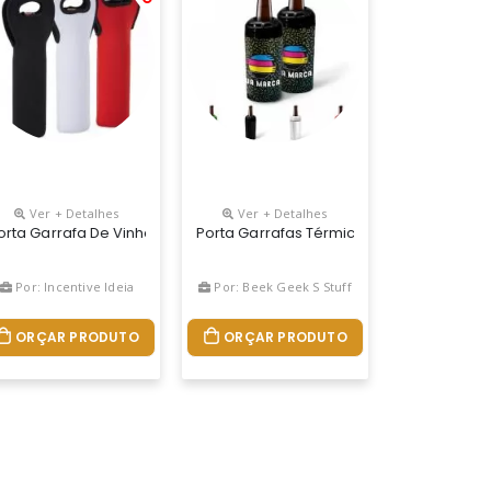
Ver + Detalhes
Ver + Detalhes
ial: Polipropileno PersonalizaÇÃo: Silk, Transfer Ou Etiquetas Com
alização 360 Graus, Ou Seja, Em Todo O Produto.
ares Com Espaço Para Comportar Duas Taças. Excelente Maneira De 
amas - Medidas 15x32cm
orta Garrafa De Vinho Em Neoprene Isotérmico.
Porta Garrafas Térmico, Para Garrafas D
Por: Incentive Ideia
Por: Beek Geek S Stuff
ORÇAR PRODUTO
ORÇAR PRODUTO