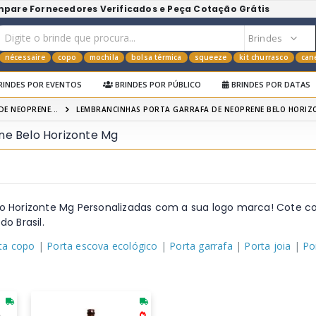
mpare Fornecedores Verificados e Peça Cotação Grátis
nécessaire
copo
mochila
bolsa térmica
squeeze
kit churrasco
can
RINDES POR EVENTOS
BRINDES POR PÚBLICO
BRINDES POR DATAS
DE NEOPRENE...
LEMBRANCINHAS PORTA GARRAFA DE NEOPRENE BELO HORIZ
e Belo Horizonte Mg
o Horizonte Mg Personalizadas com a sua logo marca! Cote c
o Brasil.
ta copo
|
Porta escova ecológico
|
Porta garrafa
|
Porta joia
|
Po