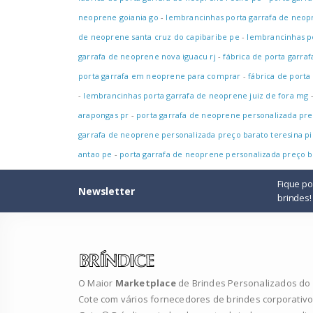
neoprene goiania go
-
lembrancinhas porta garrafa de neopr
de neoprene santa cruz do capibaribe pe
-
lembrancinhas p
garrafa de neoprene nova iguacu rj
-
fábrica de porta garra
porta garrafa em neoprene para comprar
-
fábrica de porta
-
lembrancinhas porta garrafa de neoprene juiz de fora mg
arapongas pr
-
porta garrafa de neoprene personalizada preç
garrafa de neoprene personalizada preço barato teresina pi
antao pe
-
porta garrafa de neoprene personalizada preço ba
Fique p
Newsletter
brindes!
O Maior
Marketplace
de Brindes Personalizados do B
Cote com vários fornecedores de brindes corporativo