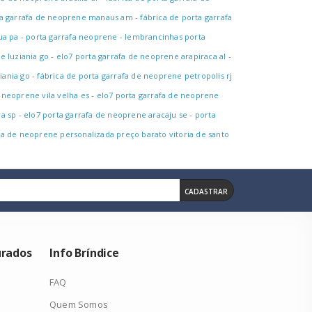
ta garrafa de neoprene manaus am
-
fábrica de porta garrafa
ua pa
-
porta garrafa neoprene
-
lembrancinhas porta
e luziania go
-
elo7 porta garrafa de neoprene arapiraca al
-
iania go
-
fábrica de porta garrafa de neoprene petropolis rj
 neoprene vila velha es
-
elo7 porta garrafa de neoprene
va sp
-
elo7 porta garrafa de neoprene aracaju se
-
porta
fa de neoprene personalizada preço barato vitoria de santo
CADASTRAR
urados
Info Bríndice
FAQ
Quem Somos