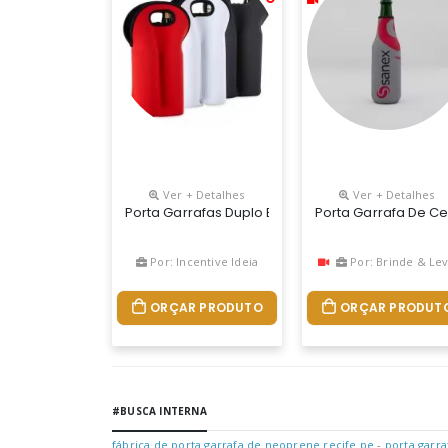
Ver + Detalhes
Ver + Detalhes
Porta Garrafas Duplo Em Neoprene Isotérmico.
Porta Garrafa De C
Por: Incentive Ideia
Por: Brinde & Le
ORÇAR PRODUTO
ORÇAR PRODUT
#BUSCA INTERNA
fábrica de porta garrafa de neoprene recife pe
-
porta garra