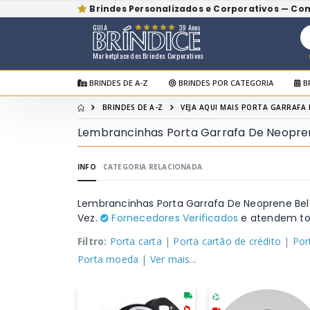
Brindes Personalizados e Corporativos — Co
GUIA
39 Anos
Marketplace dos Brindes Corporativos
BRINDES DE A-Z
BRINDES POR CATEGORIA
B
BRINDES DE A-Z
VEJA AQUI MAIS PORTA GARRAFA 
Lembrancinhas Porta Garrafa De Neopren
INFO
CATEGORIA RELACIONADA
Lembrancinhas Porta Garrafa De Neoprene Bel
Vez.
Fornecedores Verificados
e atendem tod
Filtro:
Porta carta
|
Porta cartão de crédito
|
Por
Porta moeda
| Ver mais...