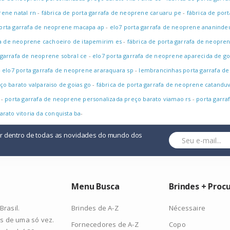
ene natal rn
-
fábrica de porta garrafa de neoprene caruaru pe
-
fábrica de por
orta garrafa de neoprene macapa ap
-
elo7 porta garrafa de neoprene ananinde
fa de neoprene cachoeiro de itapemirim es
-
fábrica de porta garrafa de neopren
 garrafa de neoprene sobral ce
-
elo7 porta garrafa de neoprene aparecida de go
-
elo7 porta garrafa de neoprene araraquara sp
-
lembrancinhas porta garrafa de
o barato valparaiso de goias go
-
fábrica de porta garrafa de neoprene catandu
-
porta garrafa de neoprene personalizada preço barato viamao rs
-
porta garra
rato vitoria da conquista ba
-
or dentro de todas as novidades do mundo dos
Menu Busca
Brindes + Proc
Brindes de A-Z
Nécessaire
rasil.
s de uma só vez.
Fornecedores de A-Z
Copo