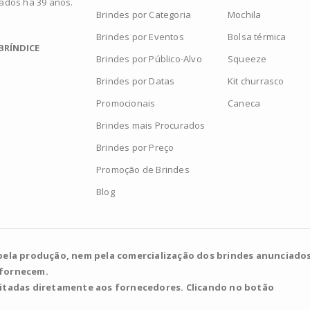
zados há 39 anos.
Brindes por Categoria
Mochila
Brindes por Eventos
Bolsa térmica
BRÍNDICE
Brindes por Público-Alvo
Squeeze
Brindes por Datas
Kit churrasco
Promocionais
Caneca
Brindes mais Procurados
Brindes por Preço
Promoção de Brindes
Blog
pela produção, nem pela comercialização dos brindes anunciados
 fornecem.
citadas diretamente aos fornecedores. Clicando no botão