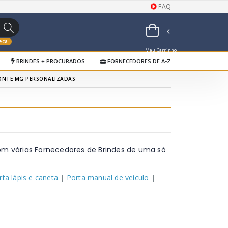
FAQ
eca
Meu Carrinho
BRINDES + PROCURADOS
FORNECEDORES DE A-Z
de Orçamentos
ONTE MG PERSONALIZADAS
om várias Fornecedores de Brindes de uma só
rta lápis e caneta
|
Porta manual de veículo
|