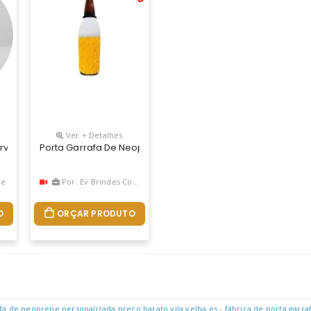
Ver + Detalhes
erveja 600ml Em Neoprene Personalizado É Um Brinde Simples E Efi
Porta Garrafa De Neoprene Personalizado – Fabricação Pró
ve
Por: Ev Brindes Corporativo
O
ORÇAR PRODUTO
fa de neoprene personalizada preço barato vila velha es
-
fábrica de porta garra