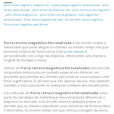
porta retrato magnético imaginarium
-
quebra-cabeça magnético personalizado
-
porta
retrato personalizado
-
porta retrato de metal com imã
-
porta retrato acrilico magnetico
-
porta retrato imaginarium
-
porta retrato ima de geladeira
-
ímãs magnéticos
personalizados
-
Porta retrato magnético Brindes
-
Brinde Porta retrato magnético
-
Porta retrato magnético para Brinde
Porta retrato magnético Personalizada
é um brinde criativo e
memorável que pode alegrar os clientes ao mesmo tempo em que
promove a marca de forma única. Este
porta retrato
é
personalizado com o logo da empresa, oferecendo uma maneira
original de divulgar a marca.
Utilizar um
Porta retrato magnético Personalizada
como brinde
corporativo demonstra um cuidado especial em oferecer um
presente que permite aos clientes personalizar seus espaços com
fotos significativas. É um item que não apenas decora, mas também
mantém a marca presente no ambiente cotidiano dos beneficiários.
A escolha de um
Porta retrato magnético Personalizada
como
parte da estratégia de marketing promocional pode diferenciar a
empresa no mercado. Este brinde oferece utilidade prática ao
permitir que os clientes exponham suas memórias de forma prática
e decorativa, ao mesmo tempo em que reforça a imagem da marca.