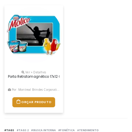
Ver + Detalhes
Porta Retratomagnético 17x12 Cm Em Papel Cartão Duplex 280 Gramas
Por: Montreal Brindes Corporativos
ORÇAR PRODUTO
#TAGS
#TAGS 2
#BUSCA INTERNA
#FONÉTICA
ATENDIMENTO