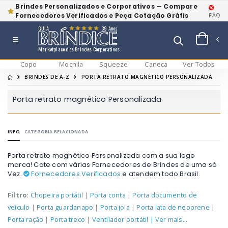
Brindes Personalizados e Corporativos — Compare
Fornecedores Verificados e Peça Cotação Grátis
FAQ
GUIA
39 Anos
Marketplace dos Brindes Corporativos
Copo
Mochila
Squeeze
Caneca
Ver Todos
BRINDES DE A-Z
PORTA RETRATO MAGNÉTICO PERSONALIZADA
Porta retrato magnético Personalizada
INFO
CATEGORIA RELACIONADA
Porta retrato magnético Personalizada com a sua logo
marca! Cote com várias Fornecedores de Brindes de uma só
Vez.
Fornecedores Verificados
e atendem todo Brasil.
Filtro:
Chopeira portátil
|
Porta conta
|
Porta documento de
veículo
|
Porta guardanapo
|
Porta joia
|
Porta lata de neoprene
|
Porta ração
|
Porta treco
|
Ventilador portátil
| Ver mais...