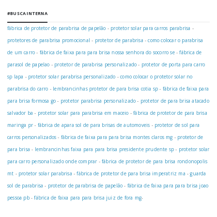
#BUSCA INTERNA
fábrica de protetor de parabrisa de papelão
-
protetor solar para carros parabrisa
-
protetores de parabrisa promocional
-
protetor de parabrisa
-
como colocar o parabrisa
de um carro
-
fábrica de faixa para para brisa nossa senhora do socorro se
-
fábrica de
parasol de papelao
-
protetor de parabrisa personalizado
-
protetor de porta para carro
sp lapa
-
protetor solar parabrisa personalizado
-
como colocar o protetor solar no
parabrisa do carro
-
lembrancinhas protetor de para brisa cotia sp
-
fábrica de faixa para
para brisa formosa go
-
protetor parabrisa personalizado
-
protetor de para brisa atacado
salvador ba
-
protetor solar para parabrisa em maceio
-
fábrica de protetor de para brisa
maringa pr
-
fábrica de apara sol de para brisas de automoveis
-
protetor de sol para
carros personalizados
-
fábrica de faixa para para brisa montes claros mg
-
protetor de
para brisa
-
lembrancinhas faixa para para brisa presidente prudente sp
-
protetor solar
para carro personalizado onde comprar
-
fábrica de protetor de para brisa rondonopolis
mt
-
protetor solar parabrisa
-
fábrica de protetor de para brisa imperatriz ma
-
guarda
sol de parabrisa
-
protetor de parabrisa de papelão
-
fábrica de faixa para para brisa joao
pessoa pb
-
fábrica de faixa para para brisa juiz de fora mg
-