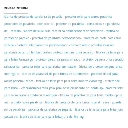
#BUSCA INTERNA
fábrica de protetor de parabrisa de papelão
-
protetor solar para carros parabrisa
-
protetores de parabrisa promocional
-
protetor de parabrisa
-
como colocar o parabrisa
de um carro
-
fábrica de faixa para para brisa nossa senhora do socorro se
-
fábrica de
parasol de papelao
-
protetor de parabrisa personalizado
-
protetor de porta para carro
sp lapa
-
protetor solar parabrisa personalizado
-
como colocar o protetor solar no
parabrisa do carro
-
lembrancinhas protetor de para brisa cotia sp
-
fábrica de faixa para
para brisa formosa go
-
protetor parabrisa personalizado
-
protetor de para brisa atacado
salvador ba
-
protetor solar para parabrisa em maceio
-
fábrica de protetor de para brisa
maringa pr
-
fábrica de apara sol de para brisas de automoveis
-
protetor de sol para
carros personalizados
-
fábrica de faixa para para brisa montes claros mg
-
protetor de
para brisa
-
lembrancinhas faixa para para brisa presidente prudente sp
-
protetor solar
para carro personalizado onde comprar
-
fábrica de protetor de para brisa rondonopolis
mt
-
protetor solar parabrisa
-
fábrica de protetor de para brisa imperatriz ma
-
guarda
sol de parabrisa
-
protetor de parabrisa de papelão
-
fábrica de faixa para para brisa joao
pessoa pb
-
fábrica de faixa para para brisa juiz de fora mg
-