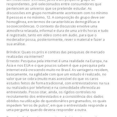
respondentes, pré-selecionados entre consumidores que
pertencem ao universo que se pretende estudar. As
discussões em grupo normalmente acontecem com no mínimo
8 pessoas e no máximo, 12. A composição do grupo deve ser
homogênea, em termos de características demográficas e
socioeconômicas. O contexto da discussão envolve uma
atmosfera relaxada, informal e dura de uma a três horas e tudo
é registrado, tanto em vídeo como em áudio, para que o
moderador possa, posteriormente, rever o material e fazer a
sua análise.
Bríndice: Quais os prós e contras das pesquisas de mercado
realizadas via internet?
Ernesto: Pesquisa pela internet é uma realidade na Europa, na
Ásia e nos EUA e o que poucos sabem é que a pesquisa pela
internet está crescendo muito no Brasil. As vantagens residem,
basicamente, na agilidade com que um estudo é realizado, no
valor que se cobra (muito mais acessível do que os caros
estudos feitos de forma tradicional, com entrevistadores na rua
ou realizados por telefone) e na comodidade oferecida ao
entrevistado. Posso citar, ainda, os rígidos controles no
recrutamento dos entrevistados e a consistência dos dados
obtidos na utilização de questionários programados, os quais
impedem “erros de pulos”, em que o entrevistado responde a
uma pergunta quando deveria responder a outra.