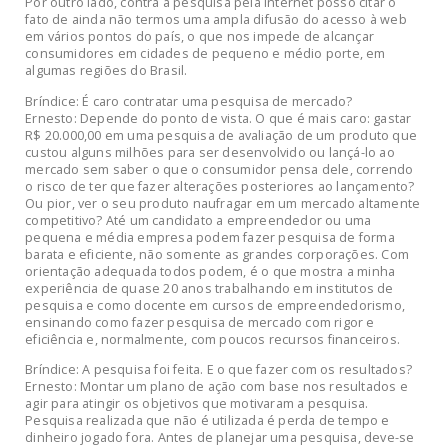
Por outro lado, contra a pesquisa pela internet posso citar o
fato de ainda não termos uma ampla difusão do acesso à web
em vários pontos do país, o que nos impede de alcançar
consumidores em cidades de pequeno e médio porte, em
algumas regiões do Brasil.
Bríndice: É caro contratar uma pesquisa de mercado?
Ernesto: Depende do ponto de vista. O que é mais caro: gastar
R$ 20.000,00 em uma pesquisa de avaliação de um produto que
custou alguns milhões para ser desenvolvido ou lançá-lo ao
mercado sem saber o que o consumidor pensa dele, correndo
o risco de ter que fazer alterações posteriores ao lançamento?
Ou pior, ver o seu produto naufragar em um mercado altamente
competitivo? Até um candidato a empreendedor ou uma
pequena e média empresa podem fazer pesquisa de forma
barata e eficiente, não somente as grandes corporações. Com
orientação adequada todos podem, é o que mostra a minha
experiência de quase 20 anos trabalhando em institutos de
pesquisa e como docente em cursos de empreendedorismo,
ensinando como fazer pesquisa de mercado com rigor e
eficiência e, normalmente, com poucos recursos financeiros.
Bríndice: A pesquisa foi feita. E o que fazer com os resultados?
Ernesto: Montar um plano de ação com base nos resultados e
agir para atingir os objetivos que motivaram a pesquisa.
Pesquisa realizada que não é utilizada é perda de tempo e
dinheiro jogado fora. Antes de planejar uma pesquisa, deve-se