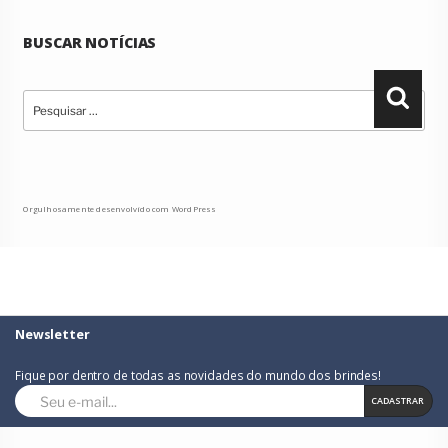
BUSCAR NOTÍCIAS
Pesquisar
Pesqu
por:
Orgulhosamente desenvolvido com WordPress
Newsletter
Fique por dentro de todas as novidades do mundo dos brindes!
CADASTRAR