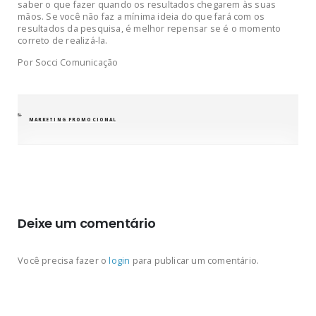
saber o que fazer quando os resultados chegarem às suas
mãos. Se você não faz a mínima ideia do que fará com os
resultados da pesquisa, é melhor repensar se é o momento
correto de realizá-la.
Por Socci Comunicação
CATEGORIAS
MARKETING PROMOCIONAL
Deixe um comentário
Você precisa fazer o
login
para publicar um comentário.