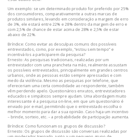
Um exemplo: se um determinado produto for preferido por 25%
dos consumidores, comparativamente a outras marcas de
produtos similares, levando em consideração a margem de erro
de 3%, ele estará entre 22% e 28% dentro da margem de erro e
com 2,5% de chance de estar acima de 28% e 2,5% de estar
abaixo de 22%.
Bríndice: Como evitar as desculpas comuns dos possíveis
entrevistados, como, por exemplo, “estou sem tempo” e
incentivá-los a participarem da pesquisa?
Ernesto: As pesquisas tradicionais, realizadas por um
entrevistador com uma prancheta na mão, realmente assustam
os possíveis entrevistados, principalmente em grandes centros
urbanos, onde as pessoas estão sempre apressadas e com
medo da violência. Mesmo as pesquisas por telefone, que
ofereceriam uma certa comodidade ao respondente, também
vêm perdendo apelo. Questionários enxutos, entrevistadores
educados e simpáticos sempre ajudam. Uma abordagem muito
interessante é a pesquisa on-line, em que um questionário é
enviado por e-mail, permitindo que o entrevistado escolha o
melhor momento para dar a sua opinião. Caso haja um incentivo
– brinde, sorteio, etc. – a probabilidade de participação aumenta.
Bríndice: Como funcionam os grupos de discussão?
Ernesto: Os grupos de discussão são conversas realizadas por
um moderador treinado, junto a um pequeno grupo de