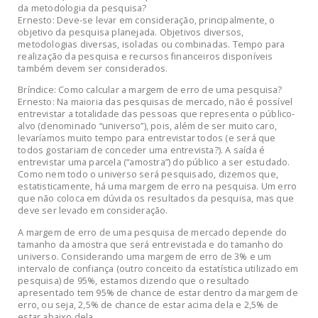
da metodologia da pesquisa?
Ernesto: Deve-se levar em consideração, principalmente, o
objetivo da pesquisa planejada. Objetivos diversos,
metodologias diversas, isoladas ou combinadas. Tempo para
realização da pesquisa e recursos financeiros disponíveis
também devem ser considerados.
Bríndice: Como calcular a margem de erro de uma pesquisa?
Ernesto: Na maioria das pesquisas de mercado, não é possível
entrevistar a totalidade das pessoas que representa o público-
alvo (denominado “universo”), pois, além de ser muito caro,
levaríamos muito tempo para entrevistar todos (e será que
todos gostariam de conceder uma entrevista?). A saída é
entrevistar uma parcela (“amostra”) do público a ser estudado.
Como nem todo o universo será pesquisado, dizemos que,
estatisticamente, há uma margem de erro na pesquisa. Um erro
que não coloca em dúvida os resultados da pesquisa, mas que
deve ser levado em consideração.
A margem de erro de uma pesquisa de mercado depende do
tamanho da amostra que será entrevistada e do tamanho do
universo. Considerando uma margem de erro de 3% e um
intervalo de confiança (outro conceito da estatística utilizado em
pesquisa) de 95%, estamos dizendo que o resultado
apresentado tem 95% de chance de estar dentro da margem de
erro, ou seja, 2,5% de chance de estar acima dela e 2,5% de
estar abaixo dela.