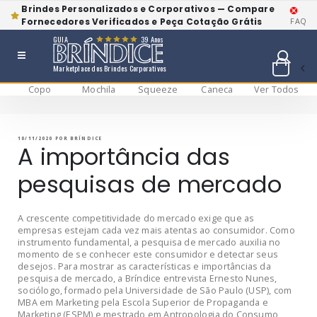
Brindes Personalizados e Corporativos — Compare
Fornecedores Verificados e Peça Cotação Grátis
FAQ
GUIA
39 Anos
Marketplace dos Brindes Corporativos
Copo
Mochila
Squeeze
Caneca
Ver Todos
Pular
BRÍNDICE BLOG
Bríndice Blog
para
o
conteúdo
PUBLICADO
10/11/2020
POR
BRÍNDICE
EM
A importância das
pesquisas de mercado
A crescente competitividade do mercado exige que as
empresas estejam cada vez mais atentas ao consumidor. Como
instrumento fundamental, a pesquisa de mercado auxilia no
momento de se conhecer este consumidor e detectar seus
desejos. Para mostrar as características e importâncias da
pesquisa de mercado, a Bríndice entrevista Ernesto Nunes,
sociólogo, formado pela Universidade de São Paulo (USP), com
MBA em Marketing pela Escola Superior de Propaganda e
Marketing (ESPM) e mestrado em Antropologia do Consumo