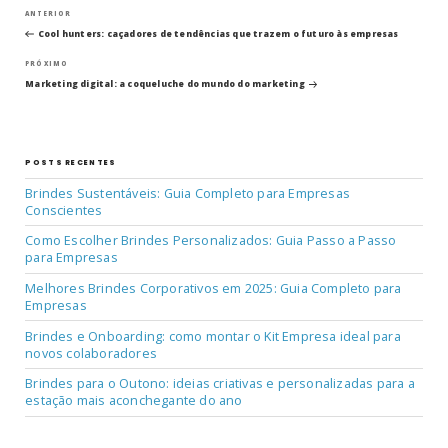
Navegação
Post
ANTERIOR
anterior
Cool hunters: caçadores de tendências que trazem o futuro às empresas
de
Próximo
PRÓXIMO
post
Post
Marketing digital: a coqueluche do mundo do marketing
POSTS RECENTES
Brindes Sustentáveis: Guia Completo para Empresas
Conscientes
Como Escolher Brindes Personalizados: Guia Passo a Passo
para Empresas
Melhores Brindes Corporativos em 2025: Guia Completo para
Empresas
Brindes e Onboarding: como montar o Kit Empresa ideal para
novos colaboradores
Brindes para o Outono: ideias criativas e personalizadas para a
estação mais aconchegante do ano