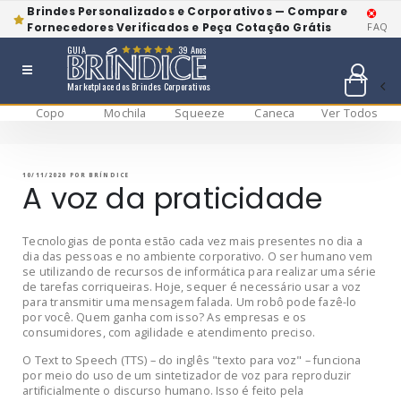
Brindes Personalizados e Corporativos — Compare
Fornecedores Verificados e Peça Cotação Grátis
FAQ
GUIA
39 Anos
Marketplace dos Brindes Corporativos
Copo
Mochila
Squeeze
Caneca
Ver Todos
Pular
BRÍNDICE BLOG
Bríndice Blog
para
o
conteúdo
PUBLICADO
10/11/2020
POR
BRÍNDICE
EM
A voz da praticidade
Tecnologias de ponta estão cada vez mais presentes no dia a
dia das pessoas e no ambiente corporativo. O ser humano vem
se utilizando de recursos de informática para realizar uma série
de tarefas corriqueiras. Hoje, sequer é necessário usar a voz
para transmitir uma mensagem falada. Um robô pode fazê-lo
por você. Quem ganha com isso? As empresas e os
consumidores, com agilidade e atendimento preciso.
O Text to Speech (TTS) – do inglês "texto para voz" – funciona
por meio do uso de um sintetizador de voz para reproduzir
artificialmente o discurso humano. Isso é feito pela