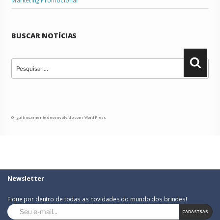
BUSCAR NOTÍCIAS
Pesquisar
Pesqu
por:
Orgulhosamente desenvolvido com WordPress
Newsletter
Fique por dentro de todas as novidades do mundo dos brindes!
CADASTRAR