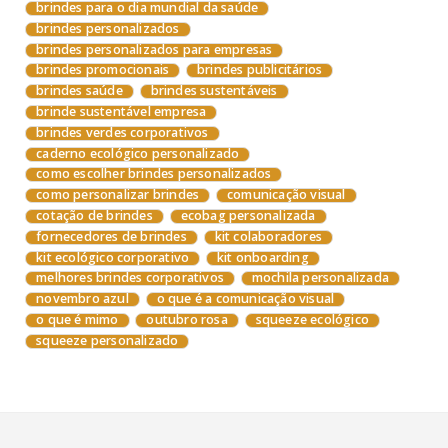
brindes para o dia mundial da saúde
brindes personalizados
brindes personalizados para empresas
brindes promocionais
brindes publicitários
brindes saúde
brindes sustentáveis
brinde sustentável empresa
brindes verdes corporativos
caderno ecológico personalizado
como escolher brindes personalizados
como personalizar brindes
comunicação visual
cotação de brindes
ecobag personalizada
fornecedores de brindes
kit colaboradores
kit ecológico corporativo
kit onboarding
melhores brindes corporativos
mochila personalizada
novembro azul
o que é a comunicação visual
o que é mimo
outubro rosa
squeeze ecológico
squeeze personalizado