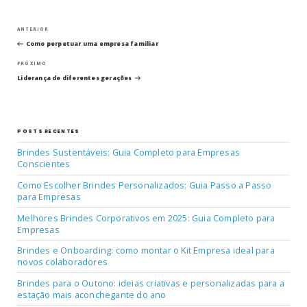
Navegação
Post
ANTERIOR
anterior
Como perpetuar uma empresa familiar
de
Próximo
PRÓXIMO
post
Post
Liderança de diferentes gerações
POSTS RECENTES
Brindes Sustentáveis: Guia Completo para Empresas
Conscientes
Como Escolher Brindes Personalizados: Guia Passo a Passo
para Empresas
Melhores Brindes Corporativos em 2025: Guia Completo para
Empresas
Brindes e Onboarding: como montar o Kit Empresa ideal para
novos colaboradores
Brindes para o Outono: ideias criativas e personalizadas para a
estação mais aconchegante do ano