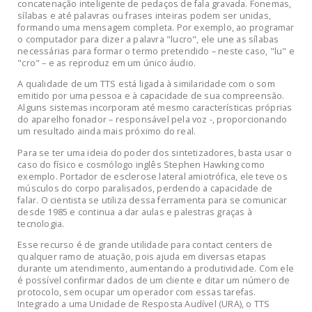
concatenação inteligente de pedaços de fala gravada. Fonemas,
sílabas e até palavras ou frases inteiras podem ser unidas,
formando uma mensagem completa. Por exemplo, ao programar
o computador para dizer a palavra "lucro", ele une as sílabas
necessárias para formar o termo pretendido – neste caso, "lu" e
"cro" – e as reproduz em um único áudio.
A qualidade de um TTS está ligada à similaridade com o som
emitido por uma pessoa e à capacidade de sua compreensão.
Alguns sistemas incorporam até mesmo características próprias
do aparelho fonador – responsável pela voz -, proporcionando
um resultado ainda mais próximo do real.
Para se ter uma ideia do poder dos sintetizadores, basta usar o
caso do físico e cosmólogo inglês Stephen Hawking como
exemplo. Portador de esclerose lateral amiotrófica, ele teve os
músculos do corpo paralisados, perdendo a capacidade de
falar. O cientista se utiliza dessa ferramenta para se comunicar
desde 1985 e continua a dar aulas e palestras graças à
tecnologia.
Esse recurso é de grande utilidade para contact centers de
qualquer ramo de atuação, pois ajuda em diversas etapas
durante um atendimento, aumentando a produtividade. Com ele
é possível confirmar dados de um cliente e ditar um número de
protocolo, sem ocupar um operador com essas tarefas.
Integrado a uma Unidade de Resposta Audível (URA), o TTS