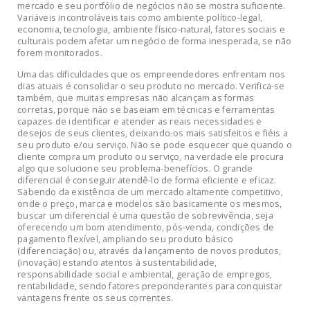
mercado e seu portfólio de negócios não se mostra suficiente.
Variáveis incontroláveis tais como ambiente político-legal,
economia, tecnologia, ambiente físico-natural, fatores sociais e
culturais podem afetar um negócio de forma inesperada, se não
forem monitorados.
Uma das dificuldades que os empreendedores enfrentam nos
dias atuais é consolidar o seu produto no mercado. Verifica-se
também, que muitas empresas não alcançam as formas
corretas, porque não se baseiam em técnicas e ferramentas
capazes de identificar e atender as reais necessidades e
desejos de seus clientes, deixando-os mais satisfeitos e fiéis a
seu produto e/ou serviço. Não se pode esquecer que quando o
cliente compra um produto ou serviço, na verdade ele procura
algo que solucione seu problema-benefícios. O grande
diferencial é conseguir atendê-lo de forma eficiente e eficaz.
Sabendo da existência de um mercado altamente competitivo,
onde o preço, marca e modelos são basicamente os mesmos,
buscar um diferencial é uma questão de sobrevivência, seja
oferecendo um bom atendimento, pós-venda, condições de
pagamento flexível, ampliando seu produto básico
(diferenciação) ou, através da lançamento de novos produtos,
(inovação) estando atentos à sustentabilidade,
responsabilidade social e ambiental, geração de empregos,
rentabilidade, sendo fatores preponderantes para conquistar
vantagens frente os seus correntes.