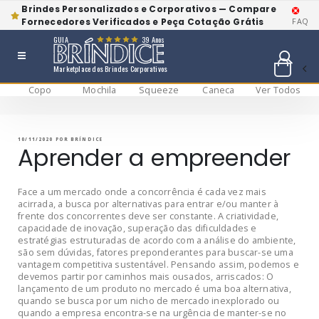
Brindes Personalizados e Corporativos — Compare
Fornecedores Verificados e Peça Cotação Grátis
FAQ
GUIA
39 Anos
Marketplace dos Brindes Corporativos
Copo
Mochila
Squeeze
Caneca
Ver Todos
Pular
BRÍNDICE BLOG
Bríndice Blog
para
o
conteúdo
PUBLICADO
10/11/2020
POR
BRÍNDICE
EM
Aprender a empreender
Face a um mercado onde a concorrência é cada vez mais
acirrada, a busca por alternativas para entrar e/ou manter à
frente dos concorrentes deve ser constante. A criatividade,
capacidade de inovação, superação das dificuldades e
estratégias estruturadas de acordo com a análise do ambiente,
são sem dúvidas, fatores preponderantes para buscar-se uma
vantagem competitiva sustentável. Pensando assim, podemos e
devemos partir por caminhos mais ousados, arriscados: O
lançamento de um produto no mercado é uma boa alternativa,
quando se busca por um nicho de mercado inexplorado ou
quando a empresa encontra-se na urgência de manter-se no