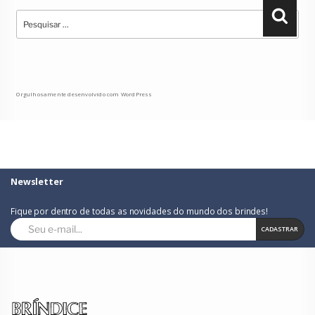
Pesquisar
Pesqu
por:
Orgulhosamente desenvolvido com WordPress
Newsletter
Fique por dentro de todas as novidades do mundo dos brindes!
CADASTRAR