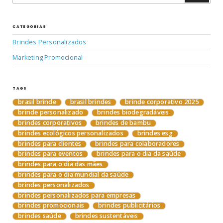
CATEGORIAS
Brindes Personalizados
Marketing Promocional
TAGS
brasil brinde
brasil brindes
brinde corporativo 2025
brinde personalizado
brindes biodegradáveis
brindes corporativos
brindes de bambu
brindes ecológicos personalizados
brindes esg
brindes para clientes
brindes para colaboradores
brindes para eventos
brindes para o dia da saúde
brindes para o dia das mães
brindes para o dia mundial da saúde
brindes personalizados
brindes personalizados para empresas
brindes promocionais
brindes publicitários
brindes saúde
brindes sustentáveis