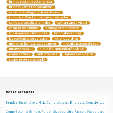
brinde sustentável empresa
brindes verdes corporativos
caderno ecológico personalizado
como escolher brindes personalizados
como personalizar brindes
comunicação visual
cotação de brindes
ecobag personalizada
fornecedores de brindes
kit colaboradores
kit ecológico corporativo
kit onboarding
melhores brindes corporativos
mochila personalizada
novembro azul
o que é a comunicação visual
o que é mimo
outubro rosa
squeeze ecológico
squeeze personalizado
Posts recentes
Brindes Sustentáveis: Guia Completo para Empresas Conscientes
Como Escolher Brindes Personalizados: Guia Passo a Passo para