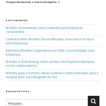
post
Post
Pesquisa de mercado: o sucesso do negócio
POSTS RECENTES
Brindes Sustentáveis: Guia Completo para Empresas
Conscientes
Como Escolher Brindes Personalizados: Guia Passo a Passo
para Empresas
Melhores Brindes Corporativos em 2025: Guia Completo para
Empresas
Brindes e Onboarding: como montar o Kit Empresa ideal para
novos colaboradores
Brindes para o Outono: ideias criativas e personalizadas para a
estação mais aconchegante do ano
BUSCAR NOTÍCIAS
Pesquisar
Pesqu
por: