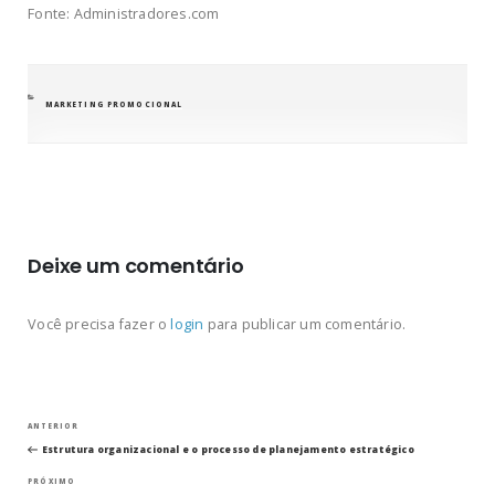
Fonte: Administradores.com
CATEGORIAS
MARKETING PROMOCIONAL
Deixe um comentário
Você precisa fazer o
login
para publicar um comentário.
Navegação
Post
ANTERIOR
anterior
Estrutura organizacional e o processo de planejamento estratégico
de
Próximo
PRÓXIMO