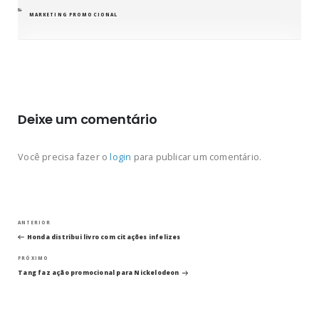
CATEGORIAS
MARKETING PROMOCIONAL
Deixe um comentário
Você precisa fazer o
login
para publicar um comentário.
Navegação
Post
ANTERIOR
anterior
Honda distribui livro com citações infelizes
de
Próximo
PRÓXIMO
post
Post
Tang faz ação promocional para Nickelodeon