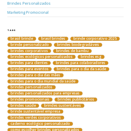
Brindes Personalizados
Marketing Promocional
TAGS
brasil brinde
brasil brindes
brinde corporativo 2025
brinde personalizado
brindes biodegradáveis
brindes corporativos
brindes de bambu
brindes ecológicos personalizados
brindes esg
brindes para clientes
brindes para colaboradores
brindes para eventos
brindes para o dia da saúde
brindes para o dia das mães
brindes para o dia mundial da saúde
brindes personalizados
brindes personalizados para empresas
brindes promocionais
brindes publicitários
brindes saúde
brindes sustentáveis
brinde sustentável empresa
brindes verdes corporativos
caderno ecológico personalizado
como escolher brindes personalizados