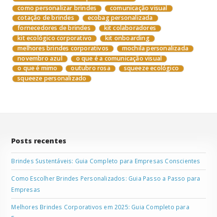
como personalizar brindes
comunicação visual
cotação de brindes
ecobag personalizada
fornecedores de brindes
kit colaboradores
kit ecológico corporativo
kit onboarding
melhores brindes corporativos
mochila personalizada
novembro azul
o que é a comunicação visual
o que é mimo
outubro rosa
squeeze ecológico
squeeze personalizado
Posts recentes
Brindes Sustentáveis: Guia Completo para Empresas Conscientes
Como Escolher Brindes Personalizados: Guia Passo a Passo para
Empresas
Melhores Brindes Corporativos em 2025: Guia Completo para