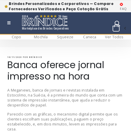
Brindes Personalizados e Corporativos — Compare
Fornecedores Verificados e Peça Cotação Grátis
FAQ
GUIA
39 Anos
Marketplace dos Brindes Corporativos
Copo
Mochila
Squeeze
Caneca
Ver Todos
Pular
BRÍNDICE BLOG
Bríndice Blog
para
o
conteúdo
PUBLICADO
10/11/2020
POR
BRÍNDICE
EM
Banca oferece jornal
impresso na hora
A Meganews, banca de jornais e revistas instalada em
Estocolmo, na Suécia, é a primeira do mundo que conta com um
sistema de impressão instantânea, que ajuda a reduzir o
desperdício de papel.
Parecido com as gráficas, o mecanismo digital permite que os
clientes escolham suas publicações, paguem o preço
estabelecido, e, em dois minutos, levem as impressões para
casa.