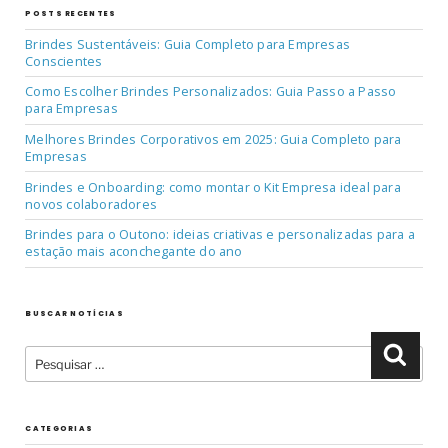
POSTS RECENTES
Brindes Sustentáveis: Guia Completo para Empresas
Conscientes
Como Escolher Brindes Personalizados: Guia Passo a Passo
para Empresas
Melhores Brindes Corporativos em 2025: Guia Completo para
Empresas
Brindes e Onboarding: como montar o Kit Empresa ideal para
novos colaboradores
Brindes para o Outono: ideias criativas e personalizadas para a
estação mais aconchegante do ano
BUSCAR NOTÍCIAS
Pesquisar
Pesqu
por:
CATEGORIAS