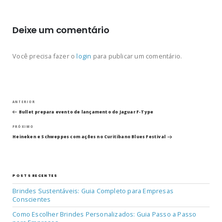
Deixe um comentário
Você precisa fazer o
login
para publicar um comentário.
Navegação
Post
ANTERIOR
anterior
Bullet prepara evento de lançamento do Jaguar F-Type
de
Próximo
PRÓXIMO
post
Post
Heineken e Schweppes com ações no Curitibano Blues Festival
POSTS RECENTES
Brindes Sustentáveis: Guia Completo para Empresas
Conscientes
Como Escolher Brindes Personalizados: Guia Passo a Passo