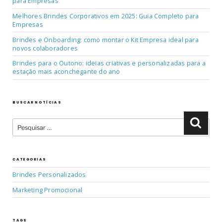
para Empresas
Melhores Brindes Corporativos em 2025: Guia Completo para
Empresas
Brindes e Onboarding: como montar o Kit Empresa ideal para
novos colaboradores
Brindes para o Outono: ideias criativas e personalizadas para a
estação mais aconchegante do ano
BUSCAR NOTÍCIAS
Pesquisar
Pesqu
por:
CATEGORIAS
Brindes Personalizados
Marketing Promocional
TAGS