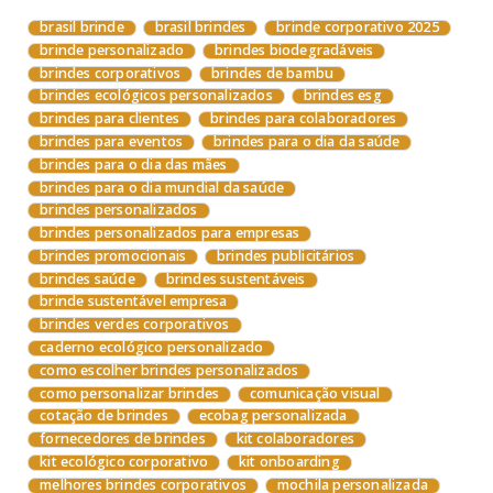
brasil brinde
brasil brindes
brinde corporativo 2025
brinde personalizado
brindes biodegradáveis
brindes corporativos
brindes de bambu
brindes ecológicos personalizados
brindes esg
brindes para clientes
brindes para colaboradores
brindes para eventos
brindes para o dia da saúde
brindes para o dia das mães
brindes para o dia mundial da saúde
brindes personalizados
brindes personalizados para empresas
brindes promocionais
brindes publicitários
brindes saúde
brindes sustentáveis
brinde sustentável empresa
brindes verdes corporativos
caderno ecológico personalizado
como escolher brindes personalizados
como personalizar brindes
comunicação visual
cotação de brindes
ecobag personalizada
fornecedores de brindes
kit colaboradores
kit ecológico corporativo
kit onboarding
melhores brindes corporativos
mochila personalizada