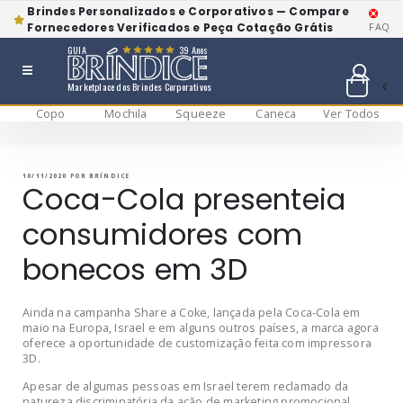
Brindes Personalizados e Corporativos — Compare
Fornecedores Verificados e Peça Cotação Grátis
FAQ
GUIA
39 Anos
Marketplace dos Brindes Corporativos
Copo
Mochila
Squeeze
Caneca
Ver Todos
Pular
BRÍNDICE BLOG
Bríndice Blog
para
o
conteúdo
PUBLICADO
10/11/2020
POR
BRÍNDICE
EM
Coca-Cola presenteia
consumidores com
bonecos em 3D
Ainda na campanha Share a Coke, lançada pela Coca-Cola em
maio na Europa, Israel e em alguns outros países, a marca agora
oferece a oportunidade de customização feita com impressora
3D.
Apesar de algumas pessoas em Israel terem reclamado da
natureza discriminatória da ação de marketing promocional