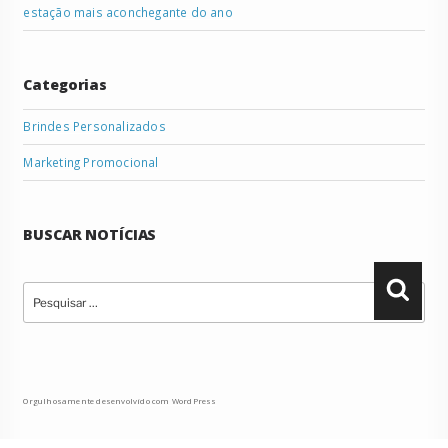
estação mais aconchegante do ano
Categorias
Brindes Personalizados
Marketing Promocional
BUSCAR NOTÍCIAS
Pesquisar
Pesqu
por:
Orgulhosamente desenvolvido com WordPress