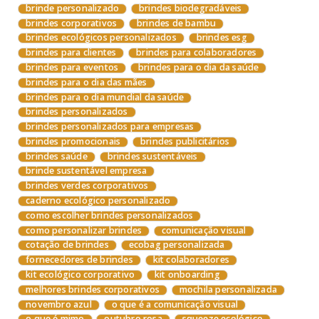
brinde personalizado
brindes biodegradáveis
brindes corporativos
brindes de bambu
brindes ecológicos personalizados
brindes esg
brindes para clientes
brindes para colaboradores
brindes para eventos
brindes para o dia da saúde
brindes para o dia das mães
brindes para o dia mundial da saúde
brindes personalizados
brindes personalizados para empresas
brindes promocionais
brindes publicitários
brindes saúde
brindes sustentáveis
brinde sustentável empresa
brindes verdes corporativos
caderno ecológico personalizado
como escolher brindes personalizados
como personalizar brindes
comunicação visual
cotação de brindes
ecobag personalizada
fornecedores de brindes
kit colaboradores
kit ecológico corporativo
kit onboarding
melhores brindes corporativos
mochila personalizada
novembro azul
o que é a comunicação visual
o que é mimo
outubro rosa
squeeze ecológico