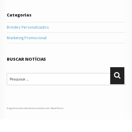
Categorias
Brindes Personalizados
Marketing Promocional
BUSCAR NOTÍCIAS
Pesquisar
Pesqu
por:
Orgulhosamente desenvolvido com WordPress