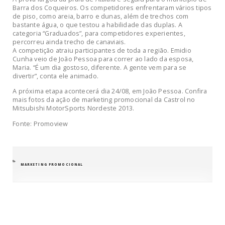
Barra dos Coqueiros. Os competidores enfrentaram vários tipos
de piso, como areia, barro e dunas, além de trechos com
bastante água, o que testou a habilidade das duplas. A
categoria “Graduados”, para competidores experientes,
percorreu ainda trecho de canaviais.
A competição atraiu participantes de toda a região. Emidio
Cunha veio de João Pessoa para correr ao lado da esposa,
Maria. “É um dia gostoso, diferente. A gente vem para se
divertir”, conta ele animado.
A próxima etapa acontecerá dia 24/08, em João Pessoa. Confira
mais fotos da ação de marketing promocional da Castrol no
Mitsubishi MotorSports Nordeste 2013.
Fonte: Promoview
CATEGORIAS
MARKETING PROMOCIONAL