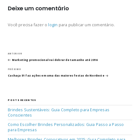
Deixe um comentário
Você precisa fazer o
login
para publicar um comentário.
Navegação
Post
ANTERIOR
anterior
Marketing promocional vai dobrar de tamanho até 2016
de
Próximo
PRÓXIMO
post
Post
Cachaça 51 faz ações em uma das maiores festas do Nordeste
POSTS RECENTES
Brindes Sustentáveis: Guia Completo para Empresas
Conscientes
Como Escolher Brindes Personalizados: Guia Passo a Passo
para Empresas
Melhores Brindes Corporativos em 2025: Guia Completo para