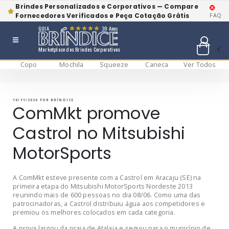
Brindes Personalizados e Corporativos — Compare
Fornecedores Verificados e Peça Cotação Grátis
FAQ
GUIA
39 Anos
Marketplace dos Brindes Corporativos
Copo
Mochila
Squeeze
Caneca
Ver Todos
Pular
BRÍNDICE BLOG
Bríndice Blog
para
o
conteúdo
PUBLICADO
10/11/2020
POR
BRÍNDICE
EM
ComMkt promove
Castrol no Mitsubishi
MotorSports
A ComMkt esteve presente com a Castrol em Aracaju (SE) na
primeira etapa do Mitsubishi MotorSports Nordeste 2013
reunindo mais de 600 pessoas no dia 08/06. Como uma das
patrocinadoras, a Castrol distribuiu água aos competidores e
premiou os melhores colocados em cada categoria.
A prova largou da praia de Atalaia e seguiu para o município de