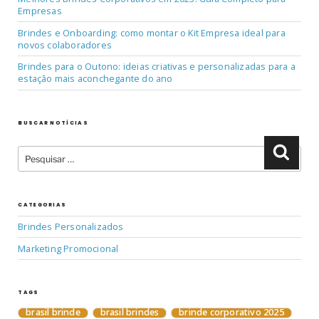
Empresas
Brindes e Onboarding: como montar o Kit Empresa ideal para
novos colaboradores
Brindes para o Outono: ideias criativas e personalizadas para a
estação mais aconchegante do ano
BUSCAR NOTÍCIAS
Pesquisar
Pesqu
por:
CATEGORIAS
Brindes Personalizados
Marketing Promocional
TAGS
brasil brinde
brasil brindes
brinde corporativo 2025