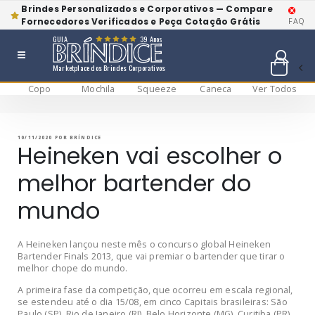
Brindes Personalizados e Corporativos — Compare
Fornecedores Verificados e Peça Cotação Grátis
FAQ
GUIA
39 Anos
Marketplace dos Brindes Corporativos
Copo
Mochila
Squeeze
Caneca
Ver Todos
Pular
BRÍNDICE BLOG
Bríndice Blog
para
o
conteúdo
PUBLICADO
10/11/2020
POR
BRÍNDICE
EM
Heineken vai escolher o
melhor bartender do
mundo
A Heineken lançou neste mês o concurso global Heineken
Bartender Finals 2013, que vai premiar o bartender que tirar o
melhor chope do mundo.
A primeira fase da competição, que ocorreu em escala regional,
se estendeu até o dia 15/08, em cinco Capitais brasileiras: São
Paulo (SP), Rio de Janeiro (RJ), Belo Horizonte (MG), Curitiba (PR)