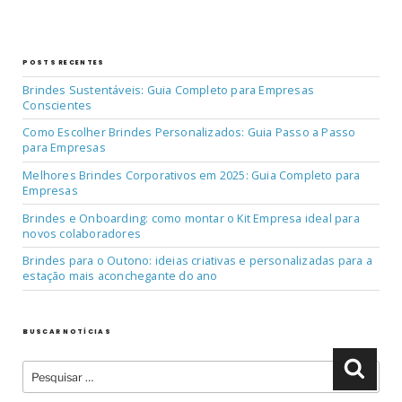
Post
POSTS RECENTES
Brindes Sustentáveis: Guia Completo para Empresas
Conscientes
Como Escolher Brindes Personalizados: Guia Passo a Passo
para Empresas
Melhores Brindes Corporativos em 2025: Guia Completo para
Empresas
Brindes e Onboarding: como montar o Kit Empresa ideal para
novos colaboradores
Brindes para o Outono: ideias criativas e personalizadas para a
estação mais aconchegante do ano
BUSCAR NOTÍCIAS
Pesquisar
Pesqu
por: