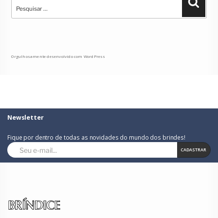
Pesqu
por:
Orgulhosamente desenvolvido com WordPress
Newsletter
Fique por dentro de todas as novidades do mundo dos brindes!
CADASTRAR