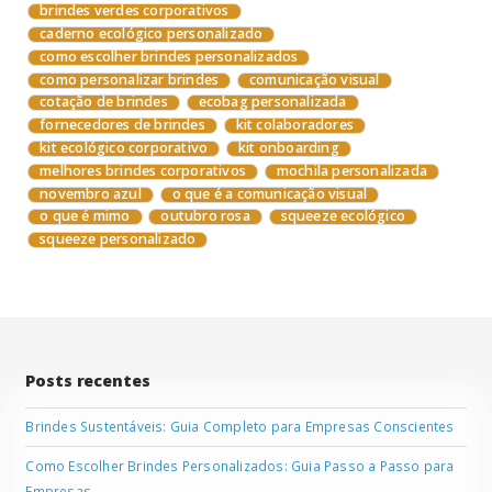
brindes verdes corporativos
caderno ecológico personalizado
como escolher brindes personalizados
como personalizar brindes
comunicação visual
cotação de brindes
ecobag personalizada
fornecedores de brindes
kit colaboradores
kit ecológico corporativo
kit onboarding
melhores brindes corporativos
mochila personalizada
novembro azul
o que é a comunicação visual
o que é mimo
outubro rosa
squeeze ecológico
squeeze personalizado
Posts recentes
Brindes Sustentáveis: Guia Completo para Empresas Conscientes
Como Escolher Brindes Personalizados: Guia Passo a Passo para
Empresas