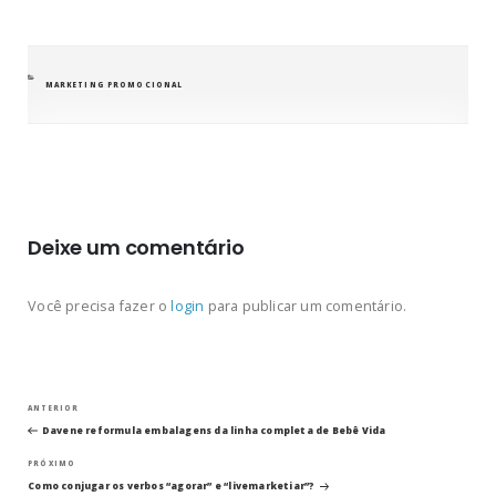
CATEGORIAS
MARKETING PROMOCIONAL
Deixe um comentário
Você precisa fazer o
login
para publicar um comentário.
Navegação
Post
ANTERIOR
anterior
Davene reformula embalagens da linha completa de Bebê Vida
de
Próximo
PRÓXIMO
post
Como conjugar os verbos “agorar” e “livemarketiar”?