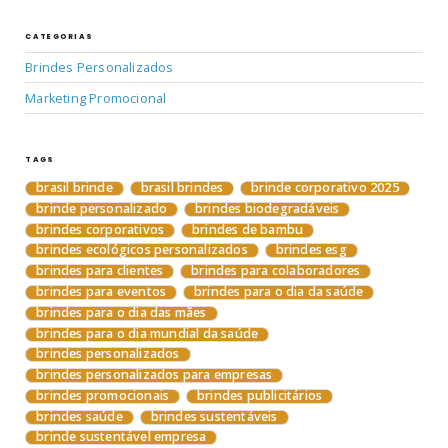
CATEGORIAS
Brindes Personalizados
Marketing Promocional
TAGS
brasil brinde
brasil brindes
brinde corporativo 2025
brinde personalizado
brindes biodegradáveis
brindes corporativos
brindes de bambu
brindes ecológicos personalizados
brindes esg
brindes para clientes
brindes para colaboradores
brindes para eventos
brindes para o dia da saúde
brindes para o dia das mães
brindes para o dia mundial da saúde
brindes personalizados
brindes personalizados para empresas
brindes promocionais
brindes publicitários
brindes saúde
brindes sustentáveis
brinde sustentável empresa