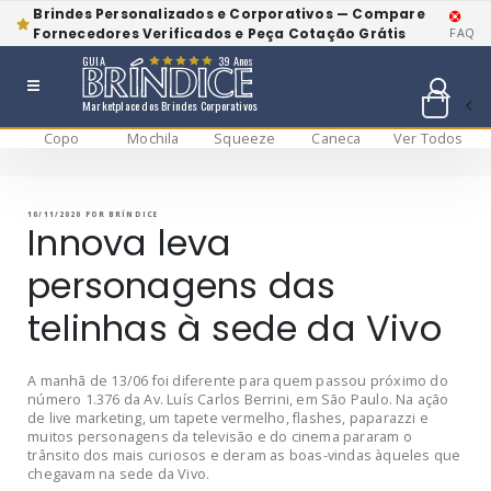
Brindes Personalizados e Corporativos — Compare
Fornecedores Verificados e Peça Cotação Grátis
FAQ
GUIA
39 Anos
Marketplace dos Brindes Corporativos
Copo
Mochila
Squeeze
Caneca
Ver Todos
Pular
BRÍNDICE BLOG
Bríndice Blog
para
o
conteúdo
PUBLICADO
10/11/2020
POR
BRÍNDICE
EM
Innova leva
personagens das
telinhas à sede da Vivo
A manhã de 13/06 foi diferente para quem passou próximo do
número 1.376 da Av. Luís Carlos Berrini, em São Paulo. Na ação
de live marketing, um tapete vermelho, flashes, paparazzi e
muitos personagens da televisão e do cinema pararam o
trânsito dos mais curiosos e deram as boas-vindas àqueles que
chegavam na sede da Vivo.