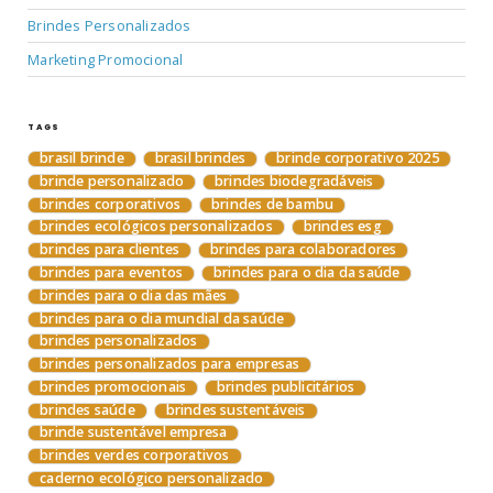
Brindes Personalizados
Marketing Promocional
TAGS
brasil brinde
brasil brindes
brinde corporativo 2025
brinde personalizado
brindes biodegradáveis
brindes corporativos
brindes de bambu
brindes ecológicos personalizados
brindes esg
brindes para clientes
brindes para colaboradores
brindes para eventos
brindes para o dia da saúde
brindes para o dia das mães
brindes para o dia mundial da saúde
brindes personalizados
brindes personalizados para empresas
brindes promocionais
brindes publicitários
brindes saúde
brindes sustentáveis
brinde sustentável empresa
brindes verdes corporativos
caderno ecológico personalizado