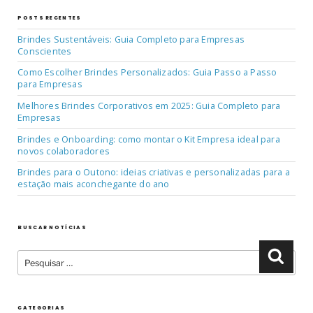
POSTS RECENTES
Brindes Sustentáveis: Guia Completo para Empresas
Conscientes
Como Escolher Brindes Personalizados: Guia Passo a Passo
para Empresas
Melhores Brindes Corporativos em 2025: Guia Completo para
Empresas
Brindes e Onboarding: como montar o Kit Empresa ideal para
novos colaboradores
Brindes para o Outono: ideias criativas e personalizadas para a
estação mais aconchegante do ano
BUSCAR NOTÍCIAS
Pesquisar
Pesqu
por:
CATEGORIAS