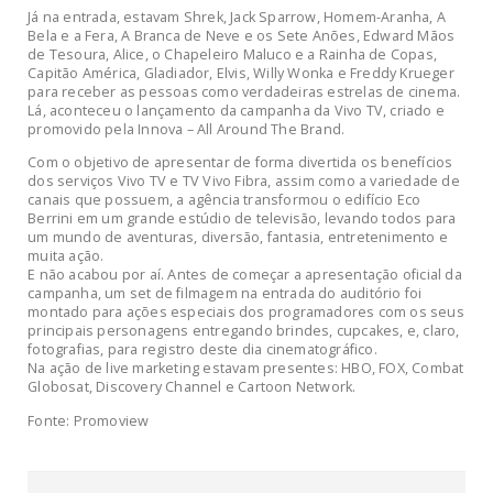
Já na entrada, estavam Shrek, Jack Sparrow, Homem-Aranha, A
Bela e a Fera, A Branca de Neve e os Sete Anões, Edward Mãos
de Tesoura, Alice, o Chapeleiro Maluco e a Rainha de Copas,
Capitão América, Gladiador, Elvis, Willy Wonka e Freddy Krueger
para receber as pessoas como verdadeiras estrelas de cinema.
Lá, aconteceu o lançamento da campanha da Vivo TV, criado e
promovido pela Innova – All Around The Brand.
Com o objetivo de apresentar de forma divertida os benefícios
dos serviços Vivo TV e TV Vivo Fibra, assim como a variedade de
canais que possuem, a agência transformou o edifício Eco
Berrini em um grande estúdio de televisão, levando todos para
um mundo de aventuras, diversão, fantasia, entretenimento e
muita ação.
E não acabou por aí. Antes de começar a apresentação oficial da
campanha, um set de filmagem na entrada do auditório foi
montado para ações especiais dos programadores com os seus
principais personagens entregando brindes, cupcakes, e, claro,
fotografias, para registro deste dia cinematográfico.
Na ação de live marketing estavam presentes: HBO, FOX, Combat
Globosat, Discovery Channel e Cartoon Network.
Fonte: Promoview