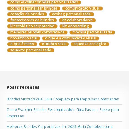
como escolher brindes personalizados
como personalizar brindes
comunicação visual
cotação de brindes
ecobag personalizada
fornecedores de brindes
kit colaboradores
kit ecológico corporativo
kit onboarding
melhores brindes corporativos
mochila personalizada
novembro azul
o que é a comunicação visual
o que é mimo
outubro rosa
squeeze ecológico
squeeze personalizado
Posts recentes
Brindes Sustentáveis: Guia Completo para Empresas Conscientes
Como Escolher Brindes Personalizados: Guia Passo a Passo para
Empresas
Melhores Brindes Corporativos em 2025: Guia Completo para