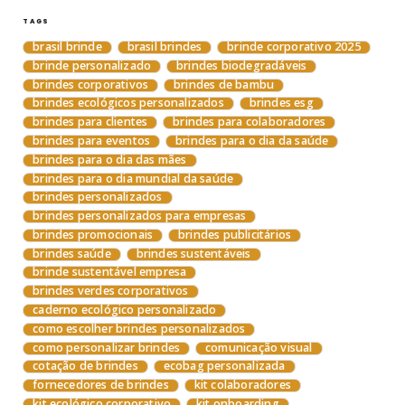
TAGS
brasil brinde
brasil brindes
brinde corporativo 2025
brinde personalizado
brindes biodegradáveis
brindes corporativos
brindes de bambu
brindes ecológicos personalizados
brindes esg
brindes para clientes
brindes para colaboradores
brindes para eventos
brindes para o dia da saúde
brindes para o dia das mães
brindes para o dia mundial da saúde
brindes personalizados
brindes personalizados para empresas
brindes promocionais
brindes publicitários
brindes saúde
brindes sustentáveis
brinde sustentável empresa
brindes verdes corporativos
caderno ecológico personalizado
como escolher brindes personalizados
como personalizar brindes
comunicação visual
cotação de brindes
ecobag personalizada
fornecedores de brindes
kit colaboradores
kit ecológico corporativo
kit onboarding