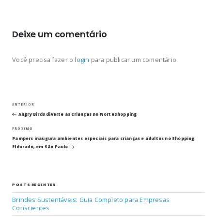
Deixe um comentário
Você precisa fazer o
login
para publicar um comentário.
Navegação
Post
ANTERIOR
anterior
Angry Birds diverte as crianças no NorteShopping
de
Próximo
PRÓXIMO
post
Post
Pampers inaugura ambientes especiais para crianças e adultos no Shopping
Eldorado, em São Paulo
POSTS RECENTES
Brindes Sustentáveis: Guia Completo para Empresas
Conscientes