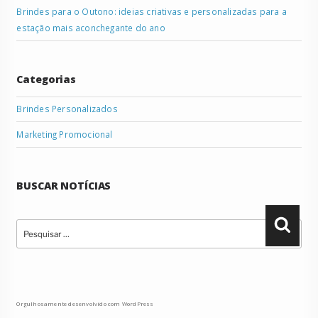
Brindes para o Outono: ideias criativas e personalizadas para a
estação mais aconchegante do ano
Categorias
Brindes Personalizados
Marketing Promocional
BUSCAR NOTÍCIAS
Pesquisar
Pesqu
por:
Orgulhosamente desenvolvido com WordPress