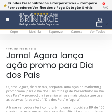
Brindes Personalizados e Corporativos — Compare
Fornecedores Verificados e Peça Cotação Grátis
FAQ
GUIA
39 Anos
Marketplace dos Brindes Corporativos
Copo
Mochila
Squeeze
Caneca
Ver Todos
Pular
BRÍNDICE BLOG
Bríndice Blog
para
o
conteúdo
PUBLICADO
10/11/2020
POR
BRÍNDICE
EM
Jornal Agora lança
ação promo para Dia
dos Pais
O Jornal Agora, de Manaus, preparou uma ação de markerting
promocional para o Dia dos Pais, “Chega de Presentinho no Dia
dos Pais”. A promoção irá premiar a frase mais criativa que usar
as palavras “presentão”, “Dia dos Pais” e “agora”.
A frase vencedora terá como prêmio uma motocicleta BR de 150
cilindradas mais um ano de curso de inglês. Já o segundo lugar