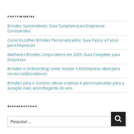
POSTS RECENTES
Brindes Sustentáveis: Guia Completo para Empresas
Conscientes
Como Escolher Brindes Personalizados: Guia Passo a Passo
para Empresas
Melhores Brindes Corporativos em 2025: Guia Completo para
Empresas
Brindes e Onboarding: como montar o Kit Empresa ideal para
novos colaboradores
Brindes para o Outono: ideias criativas e personalizadas para a
estação mais aconchegante do ano
BUSCAR NOTÍCIAS
Pesquisar
Pesqu
por: