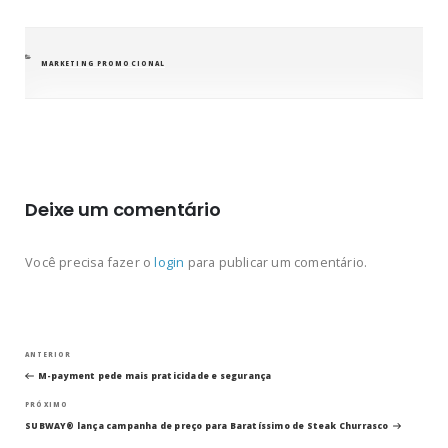
CATEGORIAS
MARKETING PROMOCIONAL
Deixe um comentário
Você precisa fazer o
login
para publicar um comentário.
Navegação
Post
ANTERIOR
anterior
M-payment pede mais praticidade e segurança
de
Próximo
PRÓXIMO
post
Post
SUBWAY® lança campanha de preço para Baratíssimo de Steak Churrasco