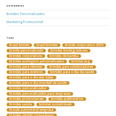
CATEGORIAS
Brindes Personalizados
Marketing Promocional
TAGS
brasil brinde
brasil brindes
brinde corporativo 2025
brinde personalizado
brindes biodegradáveis
brindes corporativos
brindes de bambu
brindes ecológicos personalizados
brindes esg
brindes para clientes
brindes para colaboradores
brindes para eventos
brindes para o dia da saúde
brindes para o dia das mães
brindes para o dia mundial da saúde
brindes personalizados
brindes personalizados para empresas
brindes promocionais
brindes publicitários
brindes saúde
brindes sustentáveis
brinde sustentável empresa
brindes verdes corporativos