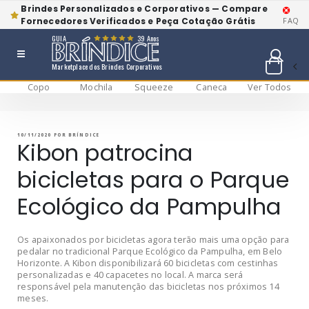
Brindes Personalizados e Corporativos — Compare
Fornecedores Verificados e Peça Cotação Grátis
FAQ
GUIA
39 Anos
Marketplace dos Brindes Corporativos
Copo
Mochila
Squeeze
Caneca
Ver Todos
Pular
BRÍNDICE BLOG
Bríndice Blog
para
o
conteúdo
PUBLICADO
10/11/2020
POR
BRÍNDICE
EM
Kibon patrocina
bicicletas para o Parque
Ecológico da Pampulha
Os apaixonados por bicicletas agora terão mais uma opção para
pedalar no tradicional Parque Ecológico da Pampulha, em Belo
Horizonte. A Kibon disponibilizará 60 bicicletas com cestinhas
personalizadas e 40 capacetes no local. A marca será
responsável pela manutenção das bicicletas nos próximos 14
meses.