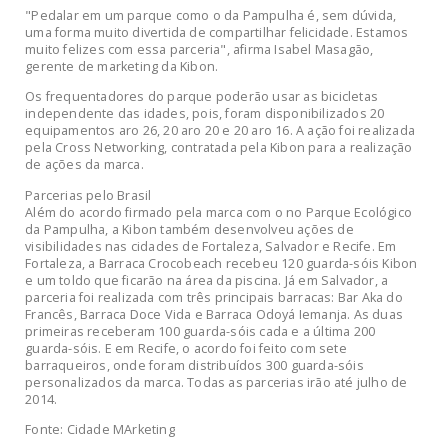
"Pedalar em um parque como o da Pampulha é, sem dúvida,
uma forma muito divertida de compartilhar felicidade. Estamos
muito felizes com essa parceria", afirma Isabel Masagão,
gerente de marketing da Kibon.
Os frequentadores do parque poderão usar as bicicletas
independente das idades, pois, foram disponibilizados 20
equipamentos aro 26, 20 aro 20 e 20 aro 16. A ação foi realizada
pela Cross Networking, contratada pela Kibon para a realização
de ações da marca.
Parcerias pelo Brasil
Além do acordo firmado pela marca com o no Parque Ecológico
da Pampulha, a Kibon também desenvolveu ações de
visibilidades nas cidades de Fortaleza, Salvador e Recife. Em
Fortaleza, a Barraca Crocobeach recebeu 120 guarda-sóis Kibon
e um toldo que ficarão na área da piscina. Já em Salvador, a
parceria foi realizada com três principais barracas: Bar Aka do
Francês, Barraca Doce Vida e Barraca Odoyá Iemanja. As duas
primeiras receberam 100 guarda-sóis cada e a última 200
guarda-sóis. E em Recife, o acordo foi feito com sete
barraqueiros, onde foram distribuídos 300 guarda-sóis
personalizados da marca. Todas as parcerias irão até julho de
2014.
Fonte: Cidade MArketing