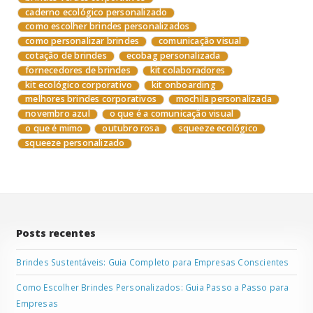
caderno ecológico personalizado
como escolher brindes personalizados
como personalizar brindes
comunicação visual
cotação de brindes
ecobag personalizada
fornecedores de brindes
kit colaboradores
kit ecológico corporativo
kit onboarding
melhores brindes corporativos
mochila personalizada
novembro azul
o que é a comunicação visual
o que é mimo
outubro rosa
squeeze ecológico
squeeze personalizado
Posts recentes
Brindes Sustentáveis: Guia Completo para Empresas Conscientes
Como Escolher Brindes Personalizados: Guia Passo a Passo para
Empresas