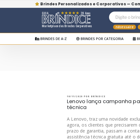
Brindes Personalizados e Corporativos — Co
GUIA
39 Anos
Marketplace dos Brindes Corporativos
nécessaire
BRINDES DE A-Z
BRINDES POR CATEGORIA
B
Pular
para
o
BRÍNDICE BLOG
Bríndice Blog
conteúdo
PUBLICADO
10/11/2020
POR
BRÍNDICE
EM
Lenovo lança campanha para
técnica
A Lenovo, traz uma novidade exclusi
agora, os clientes que precisarem
prazo de garantia, passam a conta
assistência técnica gratuita até o 