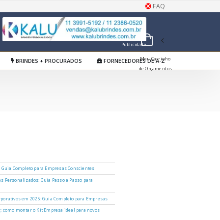
FAQ
Publicidade
Meu Carrinho
BRINDES + PROCURADOS
FORNECEDORES DE A-Z
de Orçamentos
: Guia Completo para Empresas Conscientes
s Personalizados: Guia Passo a Passo para
porativos em 2025: Guia Completo para Empresas
: como montar o Kit Empresa ideal para novos