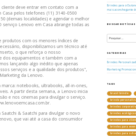
Brindes para o Outono
 o cliente deve entrar em contato com a
mais aconchegante d
 Casa pelos telefones (11) 3140-0500
50 (demais localidades) e agendar o melhor
a. O serviço Lenovo em Casa abrange todas as
BUSCAR NOTÍCIAS
Pesquisar
por:
e produtos com os menores índices de
cessário, disponibilizamos um técnico até
onserto, o que reforça o nosso
CATEGORIAS
e dos equipamentos e também com a
Brindes Personaliza
tamos lançando algo inédito que apenas
ossos serviços e a qualidade dos produtos",
Marketing Promocion
 Marketing da Lenovo.
TAGS
 marca: notebooks, ultrabooks, all-in-ones,
eis. A partir desta semana, a Lenovo inicia
brasil brinde
são e nos cinemas para divulgar o serviço.
brinde personaliz
ww.lenovoemcasa.com.br.
brindes corporati
a Saatchi & Saatchi para divulgar o novo
brindes ecológico
Lenovo, que vai até a casa do consumidor
brindes para clie
brindes para even
brindes para o di