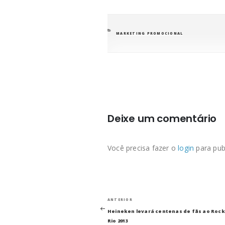
CATEGORIAS
MARKETING PROMOCIONAL
Deixe um comentário
Você precisa fazer o
login
para pub
Navegação
Post
ANTERIOR
anterior
Heineken levará centenas de fãs ao Rock
de
Rio 2013