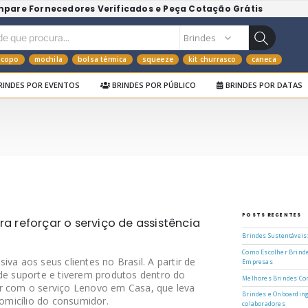
mpare Fornecedores Verificados e Peça Cotação Grátis
copo
mochila
bolsa térmica
squeeze
kit churrasco
caneca
RINDES POR EVENTOS
BRINDES POR PÚBLICO
BRINDES POR DATAS
POSTS RECENTES
 reforçar o serviço de assistência
Brindes Sustentáveis
Como Escolher Brinde
va aos seus clientes no Brasil. A partir de
Empresas
 de suporte e tiverem produtos dentro do
Melhores Brindes Cor
r com o serviço Lenovo em Casa, que leva
Brindes e Onboarding
domicílio do consumidor.
colaboradores