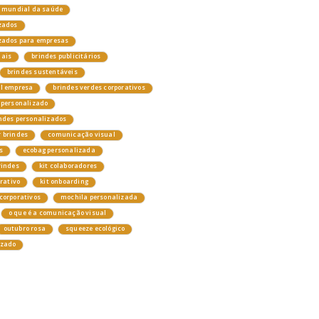
a mundial da saúde
zados
izados para empresas
nais
brindes publicitários
brindes sustentáveis
el empresa
brindes verdes corporativos
 personalizado
ndes personalizados
 brindes
comunicação visual
s
ecobag personalizada
rindes
kit colaboradores
orativo
kit onboarding
corporativos
mochila personalizada
o que é a comunicação visual
outubro rosa
squeeze ecológico
izado