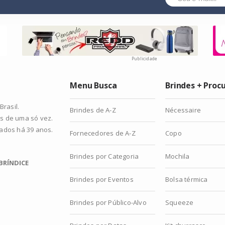
Publicidade
Menu Busca
Brindes + Proc
rasil.
Brindes de A-Z
Nécessaire
s de uma só vez.
zados há 39 anos.
Fornecedores de A-Z
Copo
Brindes por Categoria
Mochila
BRÍNDICE
Brindes por Eventos
Bolsa térmica
Brindes por Público-Alvo
Squeeze