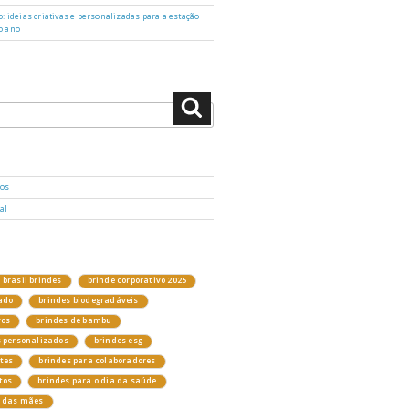
: ideias criativas e personalizadas para a estação
o ano
Pesquisar
dos
al
brasil brindes
brinde corporativo 2025
ado
brindes biodegradáveis
vos
brindes de bambu
s personalizados
brindes esg
ntes
brindes para colaboradores
tos
brindes para o dia da saúde
a das mães