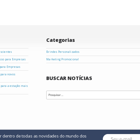
Categorias
nscientes
Brindes Personalizados
asso para Empresas
Marketing Promocional
 para Empresas
 para novos
BUSCAR NOTÍCIAS
s para a estação mais
Pesquisar
por:
or dentro de todas as novidades do mundo dos