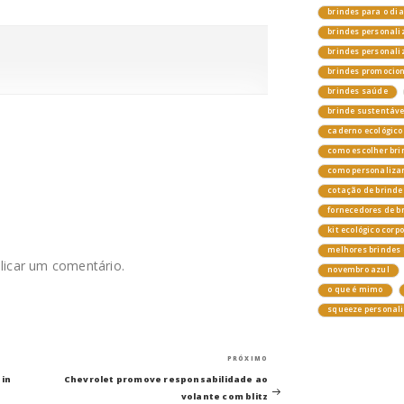
brindes para o di
brindes personali
brindes personal
brindes promocio
brindes saúde
brinde sustentáv
caderno ecológico
como escolher bri
como personalizar
cotação de brinde
fornecedores de b
kit ecológico corp
melhores brindes 
licar um comentário.
novembro azul
o que é mimo
squeeze personal
Próximo
PRÓXIMO
post
 in
Chevrolet promove responsabilidade ao
volante com blitz