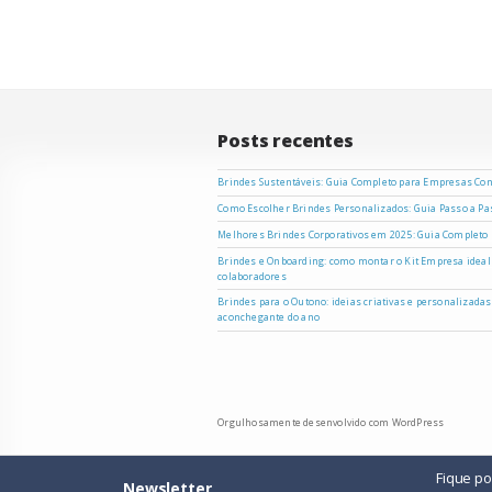
Post
Posts recentes
Brindes Sustentáveis: Guia Completo para Empresas Co
Como Escolher Brindes Personalizados: Guia Passo a P
Melhores Brindes Corporativos em 2025: Guia Completo
Brindes e Onboarding: como montar o Kit Empresa ideal
colaboradores
Brindes para o Outono: ideias criativas e personalizada
aconchegante do ano
Orgulhosamente desenvolvido com WordPress
Fique p
Newsletter