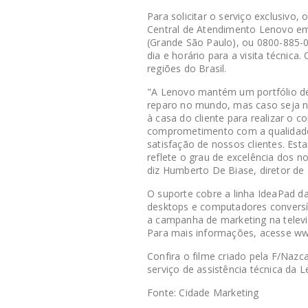
Para solicitar o serviço exclusivo,
Central de Atendimento Lenovo em
(Grande São Paulo), ou 0800-885-0
dia e horário para a visita técnic
regiões do Brasil.
"A Lenovo mantém um portfólio d
reparo no mundo, mas caso seja ne
à casa do cliente para realizar o c
comprometimento com a qualidad
satisfação de nossos clientes. Es
reflete o grau de excelência dos n
diz Humberto De Biase, diretor de
O suporte cobre a linha IdeaPad da
desktops e computadores conversív
a campanha de marketing na televi
Para mais informações, acesse w
Confira o filme criado pela F/Nazc
serviço de assistência técnica da 
Fonte: Cidade Marketing