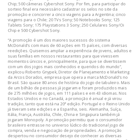
Chip; 500 câmeras Cybershot Sony. Por fim, para participar do
sorteio final era necessário cadastrar os selos no site da
promoção e concorrer a cinco viagens para a Argentina; cinco
viagens para o Chile; 20 TVs Sony; 50 Notebooks Sony; 125
Tablets Sony; 175 Playstations 3 Sony; 250 Celulares Sony/Oi
Chip e 500 Cybershot Sony.
“A promoção é um dos maiores sucessos do sistema
McDonald’s com mais de 60 ações em 15 países, com diversas
reedições. Quisemos ampliar a experiência de jovens, adultos e
suas famílias em nossos restaurantes para que vivessem
momentos únicos e, principalmente, para que se divertissem
com um dos jogos mais conhecidos e queridos do mundo”,
explicou Roberto Gnypek, Diretor de Planejamento e Marketing
da Arcos Dorados, empresa que opera a marca McDonald’s no
Brasil. São quase 80 anos de história do jogo de tabuleiro. Mais
de um bilhão de pessoas já jogaram e foram produzidos mais
de 275 milhões de jogos, em 111 países e em 43 idiomas. Nos
Estados Unidos e no Canadá, a promoção é anual e já virou
tradição, tanto que está na 20ª edição. Portugal e o Reino Unido
já tiveram sete edições e a Espanha, seis. Alemanha, Suíça,
Itália, França, Austrália, Chile, China e Singapura também já
jogaram Monopoly. A promoção permitiu que o consumidor
brasileiro entrasse no universo lúdico do tradicional jogo de
compra, venda e negociação de propriedades. A promoção
despertou no consumidor desejo de conhecer as diversas