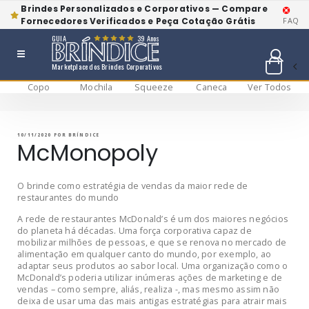
Brindes Personalizados e Corporativos — Compare
Fornecedores Verificados e Peça Cotação Grátis
FAQ
GUIA
39 Anos
Marketplace dos Brindes Corporativos
Copo
Mochila
Squeeze
Caneca
Ver Todos
Pular
BRÍNDICE BLOG
Bríndice Blog
para
o
conteúdo
PUBLICADO
10/11/2020
POR
BRÍNDICE
EM
McMonopoly
O brinde como estratégia de vendas da maior rede de
restaurantes do mundo
A rede de restaurantes McDonald’s é um dos maiores negócios
do planeta há décadas. Uma força corporativa capaz de
mobilizar milhões de pessoas, e que se renova no mercado de
alimentação em qualquer canto do mundo, por exemplo, ao
adaptar seus produtos ao sabor local. Uma organização como o
McDonald’s poderia utilizar inúmeras ações de marketing e de
vendas – como sempre, aliás, realiza -, mas mesmo assim não
deixa de usar uma das mais antigas estratégias para atrair mais