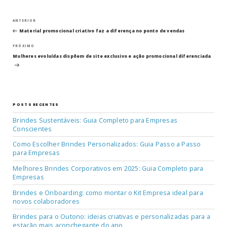
Navegação
Post
ANTERIOR
anterior
Material promocional criativo faz a diferença no ponto de vendas
de
Próximo
PRÓXIMO
post
Post
Mulheres evoluídas dispõem de site exclusivo e ação promocional diferenciada
POSTS RECENTES
Brindes Sustentáveis: Guia Completo para Empresas
Conscientes
Como Escolher Brindes Personalizados: Guia Passo a Passo
para Empresas
Melhores Brindes Corporativos em 2025: Guia Completo para
Empresas
Brindes e Onboarding: como montar o Kit Empresa ideal para
novos colaboradores
Brindes para o Outono: ideias criativas e personalizadas para a
estação mais aconchegante do ano