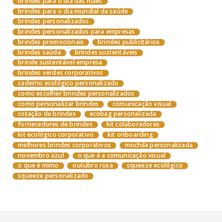
brindes para o dia das mães
brindes para o dia mundial da saúde
brindes personalizados
brindes personalizados para empresas
brindes promocionais
brindes publicitários
brindes saúde
brindes sustentáveis
brinde sustentável empresa
brindes verdes corporativos
caderno ecológico personalizado
como escolher brindes personalizados
como personalizar brindes
comunicação visual
cotação de brindes
ecobag personalizada
fornecedores de brindes
kit colaboradores
kit ecológico corporativo
kit onboarding
melhores brindes corporativos
mochila personalizada
novembro azul
o que é a comunicação visual
o que é mimo
outubro rosa
squeeze ecológico
squeeze personalizado