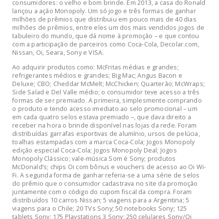
consumidores: o velho e bom brinde. Em 2013, a casa do Ronald
lançou a ação Monopoly. Um só jogo e três formas de ganhar
milhões de prêmios que distribuiu em pouco mais de 40 dias
milhões de prêmios, entre eles um dos mais vendidos jogos de
tabuleiro do mundo, que dá nome à promoção – e que contou
com a participação de parceiros como Coca-Cola, Decolar.com,
Nissan, Oi, Seara, Sony e VISA.
Ao adquirir produtos como: McFritas médias e grandes;
refrigerantes médios e grandes; Big Mac; Angus Bacon e
Deluxe; CBO; Cheddar McMelt; McChicken; Quarterão; McWraps;
Side Salad e Del Valle médio; o consumidor teve acesso a três
formas de ser premiado. A primeira, simplesmente comprando
o produto e tendo acesso imediato ao selo promocional – um
em cada quatro selos estava premiado –, que dava direito a
receber na hora o brinde disponível nas lojas da rede. Foram
distribuídas garrafas esportivas de alumínio, ursos de pelúcia,
toalhas estampadas com a marca Coca-Cola; Jogos Monopoly
edição especial Coca-Cola; Jogos Monopoly Deal; Jogos
Monopoly Clássico; vale-música Som é Sony; produtos
McDonald’s; chips Oi com bônus e vouchers de acesso ao Oi Wi-
Fi. A segunda forma de ganhar referia-se a uma série de selos
do prêmio que o consumidor cadastrava no site da promoção
juntamente com o código do cupom fiscal da compra. Foram
distribuídos 10 carros Nissan; 5 viagens para a Argentina; 5
viagens para o Chile; 20 TVs Sony; 50 notebooks Sony; 125
tablets Sony; 175 Playstations 3 Sony; 250 celulares Sony/Oi