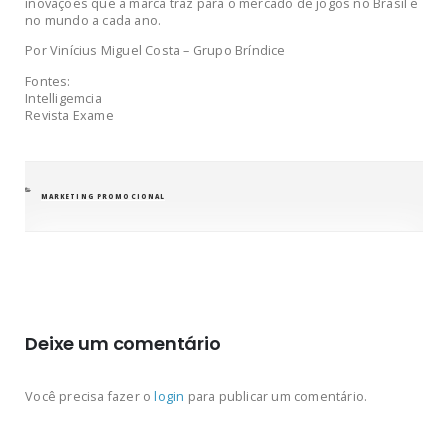
inovações que a marca traz para o mercado de jogos no Brasil e
no mundo a cada ano.
Por Vinícius Miguel Costa – Grupo Bríndice
Fontes:
Intelligemcia
Revista Exame
CATEGORIAS
MARKETING PROMOCIONAL
Deixe um comentário
Você precisa fazer o
login
para publicar um comentário.