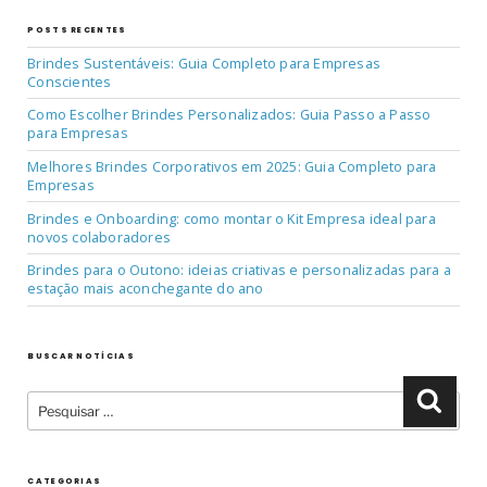
POSTS RECENTES
Brindes Sustentáveis: Guia Completo para Empresas
Conscientes
Como Escolher Brindes Personalizados: Guia Passo a Passo
para Empresas
Melhores Brindes Corporativos em 2025: Guia Completo para
Empresas
Brindes e Onboarding: como montar o Kit Empresa ideal para
novos colaboradores
Brindes para o Outono: ideias criativas e personalizadas para a
estação mais aconchegante do ano
BUSCAR NOTÍCIAS
Pesquisar
Pesqu
por:
CATEGORIAS