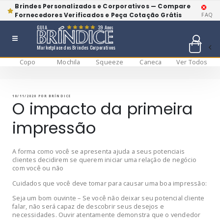
Brindes Personalizados e Corporativos — Compare
Fornecedores Verificados e Peça Cotação Grátis
FAQ
GUIA
39 Anos
Marketplace dos Brindes Corporativos
Copo
Mochila
Squeeze
Caneca
Ver Todos
Pular
BRÍNDICE BLOG
Bríndice Blog
para
o
conteúdo
PUBLICADO
10/11/2020
POR
BRÍNDICE
EM
O impacto da primeira
impressão
A forma como você se apresenta ajuda a seus potenciais
clientes decidirem se querem iniciar uma relação de negócio
com você ou não
Cuidados que você deve tomar para causar uma boa impressão:
Seja um bom ouvinte – Se você não deixar seu potencial cliente
falar, não será capaz de descobrir seus desejos e
necessidades. Ouvir atentamente demonstra que o vendedor