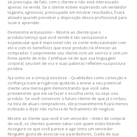
se preocupa, de fato, com o cliente e não está interessado
apenas na venda. Se o cliente estiver esperando um vendedor
tagarela, agressivo, preocupado em mostrar resultados, ficará
aliviado quando perceber a disposição desse profissional para
ouvir e aprender.
Demonstre entusiasmo – Mostre ao cliente que o
produto/serviço que você vende é tão sensacional e
espetacular que é impossível não se sentir entusiasmado com
ele e com os benefícios que esse produto irá oferecer ao
comprador. Cumprimente seu cliente com um sorriso e com um
firme aperto de mão. Certifique-se de que sua linguagem
corporal, seu tom de voz e suas palavras refletem sua postura
positiva.
Aja como se a conta já existisse – Qualidades como convicção e
confiança (sem arrogância) ajudarão a enviar a seu potencial
cliente uma mensagem demonstrando que você sabe
previamente que ele vai fazer a escolha certa, ou seja: seu
produto. Se você convencer o futuro cliente de que já o incluiu
na lista de atuais compradores, ele provavelmente ficará menos
inclinado a dizer não na hora do fechamento do negócio.
Mostre ao cliente que você é um vencedor – Antes de comprar
de você, os clientes querem saber com quem estão lidando.
Assegure-se que você parece e age como um vencedor.
Ninguém gosta de associar-se a perdedores. Cuide de sua