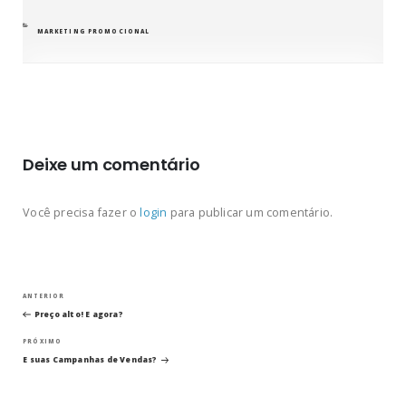
CATEGORIAS
MARKETING PROMOCIONAL
Deixe um comentário
Você precisa fazer o
login
para publicar um comentário.
Navegação
Post
ANTERIOR
anterior
Preço alto! E agora?
de
Próximo
PRÓXIMO
post
Post
E suas Campanhas de Vendas?