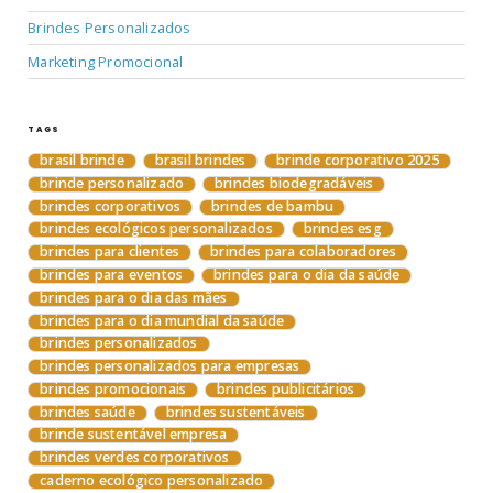
Brindes Personalizados
Marketing Promocional
TAGS
brasil brinde
brasil brindes
brinde corporativo 2025
brinde personalizado
brindes biodegradáveis
brindes corporativos
brindes de bambu
brindes ecológicos personalizados
brindes esg
brindes para clientes
brindes para colaboradores
brindes para eventos
brindes para o dia da saúde
brindes para o dia das mães
brindes para o dia mundial da saúde
brindes personalizados
brindes personalizados para empresas
brindes promocionais
brindes publicitários
brindes saúde
brindes sustentáveis
brinde sustentável empresa
brindes verdes corporativos
caderno ecológico personalizado