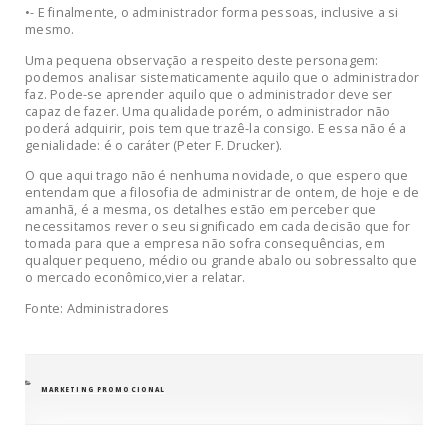
•- E finalmente, o administrador forma pessoas, inclusive a si
mesmo.
Uma pequena observação a respeito deste personagem:
podemos analisar sistematicamente aquilo que o administrador
faz. Pode-se aprender aquilo que o administrador deve ser
capaz de fazer. Uma qualidade porém, o administrador não
poderá adquirir, pois tem que trazê-la consigo. E essa não é a
genialidade: é o caráter (Peter F. Drucker).
O que aqui trago não é nenhuma novidade, o que espero que
entendam que a filosofia de administrar de ontem, de hoje e de
amanhã, é a mesma, os detalhes estão em perceber que
necessitamos rever o seu significado em cada decisão que for
tomada para que a empresa não sofra consequências, em
qualquer pequeno, médio ou grande abalo ou sobressalto que
o mercado econômico,vier a relatar.
Fonte: Administradores
CATEGORIAS
MARKETING PROMOCIONAL