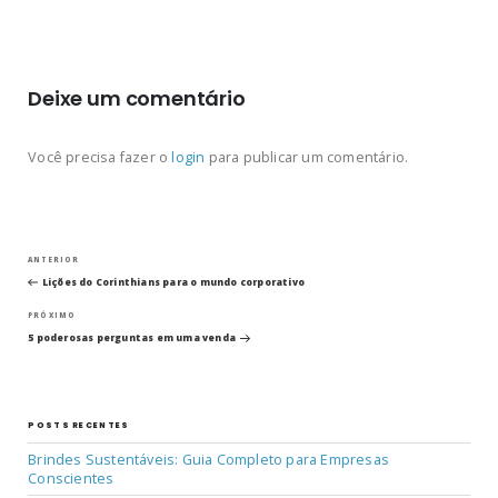
Deixe um comentário
Você precisa fazer o
login
para publicar um comentário.
Navegação
Post
ANTERIOR
anterior
Lições do Corinthians para o mundo corporativo
de
Próximo
PRÓXIMO
post
Post
5 poderosas perguntas em uma venda
POSTS RECENTES
Brindes Sustentáveis: Guia Completo para Empresas
Conscientes