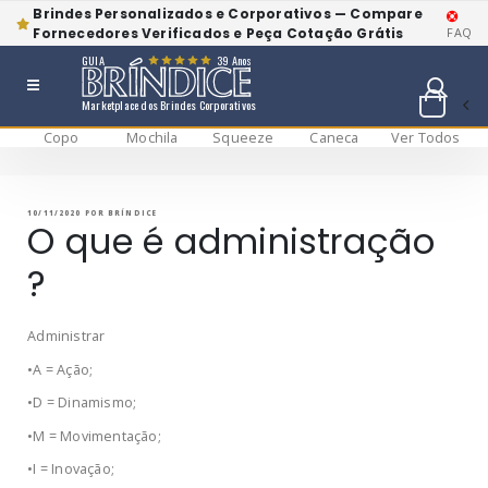
Brindes Personalizados e Corporativos — Compare
Fornecedores Verificados e Peça Cotação Grátis
FAQ
GUIA
39 Anos
Marketplace dos Brindes Corporativos
Copo
Mochila
Squeeze
Caneca
Ver Todos
Pular
BRÍNDICE BLOG
Bríndice Blog
para
o
conteúdo
PUBLICADO
10/11/2020
POR
BRÍNDICE
EM
O que é administração
?
Administrar
•A = Ação;
•D = Dinamismo;
•M = Movimentação;
•I = Inovação;