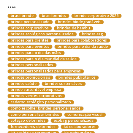
TAGS
brasil brinde
brasil brindes
brinde corporativo 2025
brinde personalizado
brindes biodegradáveis
brindes corporativos
brindes de bambu
brindes ecológicos personalizados
brindes esg
brindes para clientes
brindes para colaboradores
brindes para eventos
brindes para o dia da saúde
brindes para o dia das mães
brindes para o dia mundial da saúde
brindes personalizados
brindes personalizados para empresas
brindes promocionais
brindes publicitários
brindes saúde
brindes sustentáveis
brinde sustentável empresa
brindes verdes corporativos
caderno ecológico personalizado
como escolher brindes personalizados
como personalizar brindes
comunicação visual
cotação de brindes
ecobag personalizada
fornecedores de brindes
kit colaboradores
kit ecológico corporativo
kit onboarding