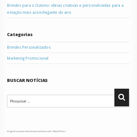
Brindes para o Outono: ideias criativas e personalizadas para a
estação mais aconchegante do ano
Categorias
Brindes Personalizados
Marketing Promocional
BUSCAR NOTÍCIAS
Pesquisar
Pesqu
por:
Orgulhosamente desenvolvido com WordPress