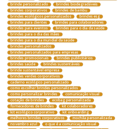
brinde personalizado
brindes biodegradáveis
brindes corporativos
brindes de bambu
brindes ecológicos personalizados
brindes esg
brindes para clientes
brindes para colaboradores
brindes para eventos
brindes para o dia da saúde
brindes para o dia das mães
brindes para o dia mundial da saúde
brindes personalizados
brindes personalizados para empresas
brindes promocionais
brindes publicitários
brindes saúde
brindes sustentáveis
brinde sustentável empresa
brindes verdes corporativos
caderno ecológico personalizado
como escolher brindes personalizados
como personalizar brindes
comunicação visual
cotação de brindes
ecobag personalizada
fornecedores de brindes
kit colaboradores
kit ecológico corporativo
kit onboarding
melhores brindes corporativos
mochila personalizada
novembro azul
o que é a comunicação visual