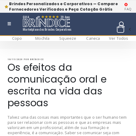
Brindes Personalizados e Corporativos — Compare
Fornecedores Verificados e Peça Cotação Grátis
FAQ
GUIA
39 Anos
Marketplace dos Brindes Corporativos
Copo
Mochila
Squeeze
Caneca
Ver Todos
Pular
BRÍNDICE BLOG
Bríndice Blog
para
o
conteúdo
PUBLICADO
10/11/2020
POR
BRÍNDICE
EM
Os efeitos da
comunicação oral e
escrita na vida das
pessoas
Talvez uma das coisas mais importantes que o ser humano tem
para ser relacionar com as pessoas e que as empresas mais
valorizam em um profissional, além de sua formação e
experiência, é a comunicação. Saber se comunicar seja com