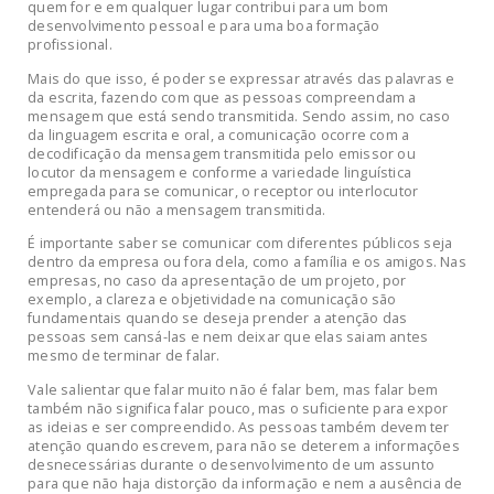
quem for e em qualquer lugar contribui para um bom
desenvolvimento pessoal e para uma boa formação
profissional.
Mais do que isso, é poder se expressar através das palavras e
da escrita, fazendo com que as pessoas compreendam a
mensagem que está sendo transmitida. Sendo assim, no caso
da linguagem escrita e oral, a comunicação ocorre com a
decodificação da mensagem transmitida pelo emissor ou
locutor da mensagem e conforme a variedade linguística
empregada para se comunicar, o receptor ou interlocutor
entenderá ou não a mensagem transmitida.
É importante saber se comunicar com diferentes públicos seja
dentro da empresa ou fora dela, como a família e os amigos. Nas
empresas, no caso da apresentação de um projeto, por
exemplo, a clareza e objetividade na comunicação são
fundamentais quando se deseja prender a atenção das
pessoas sem cansá-las e nem deixar que elas saiam antes
mesmo de terminar de falar.
Vale salientar que falar muito não é falar bem, mas falar bem
também não significa falar pouco, mas o suficiente para expor
as ideias e ser compreendido. As pessoas também devem ter
atenção quando escrevem, para não se deterem a informações
desnecessárias durante o desenvolvimento de um assunto
para que não haja distorção da informação e nem a ausência de