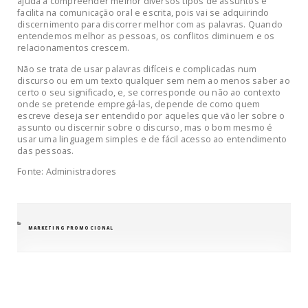
ajuda a compreender melhor diversos tipos de assuntos e
facilita na comunicação oral e escrita, pois vai se adquirindo
discernimento para discorrer melhor com as palavras. Quando
entendemos melhor as pessoas, os conflitos diminuem e os
relacionamentos crescem.
Não se trata de usar palavras difíceis e complicadas num
discurso ou em um texto qualquer sem nem ao menos saber ao
certo o seu significado, e, se corresponde ou não ao contexto
onde se pretende empregá-las, depende de como quem
escreve deseja ser entendido por aqueles que vão ler sobre o
assunto ou discernir sobre o discurso, mas o bom mesmo é
usar uma linguagem simples e de fácil acesso ao entendimento
das pessoas.
Fonte: Administradores
CATEGORIAS
MARKETING PROMOCIONAL