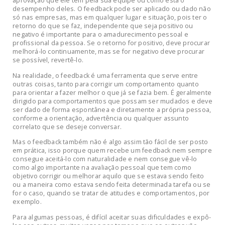
aprovação que ele tem pela sua equipe ou como está o
desempenho deles. O feedback pode ser aplicado ou dado não
só nas empresas, mas em qualquer lugar e situação, pois ter o
retorno do que se faz, independente que seja positivo ou
negativo é importante para o amadurecimento pessoal e
profissional da pessoa. Se o retorno for positivo, deve procurar
melhorá-lo continuamente, mas se for negativo deve procurar
se possível, revertê-lo.
Na realidade, o feedback é uma ferramenta que serve entre
outras coisas, tanto para corrigir um comportamento quanto
para orientar a fazer melhor o que já se fazia bem. É geralmente
dirigido para comportamentos que possam ser mudados e deve
ser dado de forma espontânea e diretamente a própria pessoa,
conforme a orientação, advertência ou qualquer assunto
correlato que se deseje conversar.
Mas o feedback também não é algo assim tão fácil de ser posto
em prática, isso porque quem recebe um feedback nem sempre
consegue aceitá-lo com naturalidade e nem consegue vê-lo
como algo importante na avaliação pessoal que tem como
objetivo corrigir ou melhorar aquilo que se estava sendo feito
ou a maneira como estava sendo feita determinada tarefa ou se
for o caso, quando se tratar de atitudes e comportamentos, por
exemplo.
Para algumas pessoas, é difícil aceitar suas dificuldades e expô-