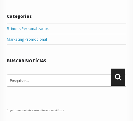
Categorias
Brindes Personalizados
Marketing Promocional
BUSCAR NOTÍCIAS
Pesquisar
Pesqu
por:
Orgulhosamente desenvolvido com WordPress