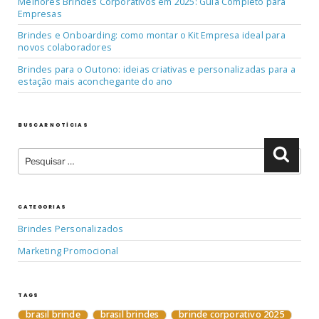
Melhores Brindes Corporativos em 2025: Guia Completo para
Empresas
Brindes e Onboarding: como montar o Kit Empresa ideal para
novos colaboradores
Brindes para o Outono: ideias criativas e personalizadas para a
estação mais aconchegante do ano
BUSCAR NOTÍCIAS
Pesquisar
Pesqu
por:
CATEGORIAS
Brindes Personalizados
Marketing Promocional
TAGS
brasil brinde
brasil brindes
brinde corporativo 2025