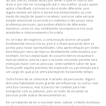
las aos outros, muitas vezes por temer o que os outros vão
dizer e por não ter conseguido dar o seu melhor. Já para quem
aplica o feedback, o processo não é muito diferente, pois
alguns temem em dá-lo e serem mal interpretados ou com
medo da reação de quem o recebeu, nunca se sabe em que
estado emocional se encontra o indivíduo e tão pouco seus
problemas pessoais, que podem afetá-lo de diferentes
maneiras, como no seu rendimento na empresa e nos suas
atividades e relacionamentos fora dela.
Ao se tratar de negócios, a comunicação exerce um papel
fundamental nessas horas, pois é a chave que pode abrir as
portas para novas oportunidades. Uma apresentação por slides
bem feita por meio de tópicos devidamente selecionados, por
exemplo, torna a explanação do assunto menos exaustiva e
mais produtiva, uma vez que o assunto resumido permite uma
interação maior com as pessoas; como também saber de que
forma pedir aquele aumento tão esperado ou a promoção para
um cargo do qual já se vinha planejando há bastante tempo.
Outra forma de se comunicar é através da persuasão. Alguns
têm uma habilidade muito grande em influenciar os outros com
uma boa conversa, mas é preciso ter cuidado para não
extrapolar com as palavras, pois ao invés de encantar as
pessoas pode acabar desencantando-as.
Em se tratando de ler e escrever bem, cultivar o hábito da leitura