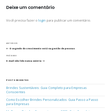
Deixe um comentário
Você precisa fazer o
login
para publicar um comentário.
Navegação
Post
ANTERIOR
anterior
O segredo do crescimento está na gestão de pessoas
de
Próximo
PRÓXIMO
post
Post
E-mail não lido nunca existiu
POSTS RECENTES
Brindes Sustentáveis: Guia Completo para Empresas
Conscientes
Como Escolher Brindes Personalizados: Guia Passo a Passo
para Empresas