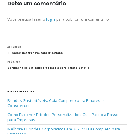
Deixe um comentário
Você precisa fazer o
login
para publicar um comentário.
Navegação
Post
ANTERIOR
anterior
Kodak mostra novo conceito global
de
Próximo
PRÓXIMO
post
Post
Campanha do Boticário traz magia para o Natal 2010
POSTS RECENTES
Brindes Sustentáveis: Guia Completo para Empresas
Conscientes
Como Escolher Brindes Personalizados: Guia Passo a Passo
para Empresas
Melhores Brindes Corporativos em 2025: Guia Completo para