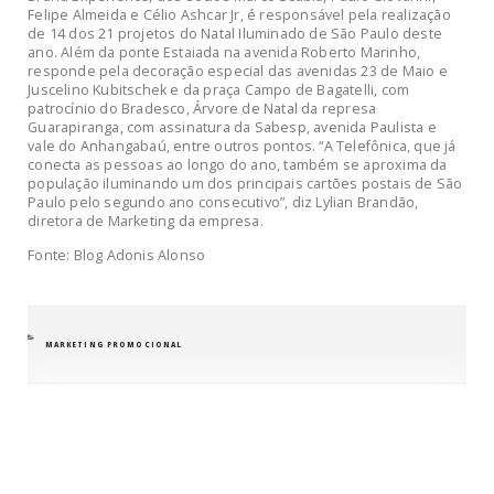
Felipe Almeida e Célio Ashcar Jr, é responsável pela realização
de 14 dos 21 projetos do Natal Iluminado de São Paulo deste
ano. Além da ponte Estaiada na avenida Roberto Marinho,
responde pela decoração especial das avenidas 23 de Maio e
Juscelino Kubitschek e da praça Campo de Bagatelli, com
patrocínio do Bradesco, Árvore de Natal da represa
Guarapiranga, com assinatura da Sabesp, avenida Paulista e
vale do Anhangabaú, entre outros pontos. “A Telefônica, que já
conecta as pessoas ao longo do ano, também se aproxima da
população iluminando um dos principais cartões postais de São
Paulo pelo segundo ano consecutivo”, diz Lylian Brandão,
diretora de Marketing da empresa.
Fonte: Blog Adonis Alonso
CATEGORIAS
MARKETING PROMOCIONAL