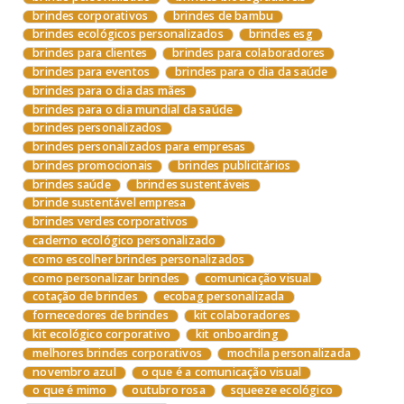
brindes corporativos
brindes de bambu
brindes ecológicos personalizados
brindes esg
brindes para clientes
brindes para colaboradores
brindes para eventos
brindes para o dia da saúde
brindes para o dia das mães
brindes para o dia mundial da saúde
brindes personalizados
brindes personalizados para empresas
brindes promocionais
brindes publicitários
brindes saúde
brindes sustentáveis
brinde sustentável empresa
brindes verdes corporativos
caderno ecológico personalizado
como escolher brindes personalizados
como personalizar brindes
comunicação visual
cotação de brindes
ecobag personalizada
fornecedores de brindes
kit colaboradores
kit ecológico corporativo
kit onboarding
melhores brindes corporativos
mochila personalizada
novembro azul
o que é a comunicação visual
o que é mimo
outubro rosa
squeeze ecológico