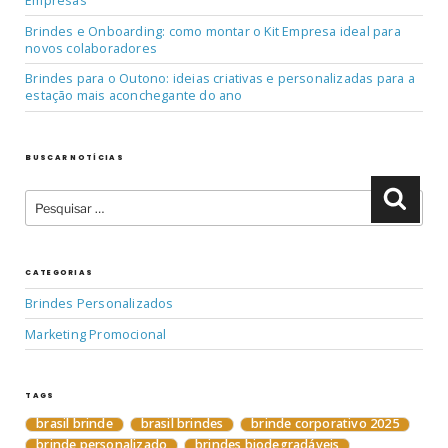
Empresas
Brindes e Onboarding: como montar o Kit Empresa ideal para
novos colaboradores
Brindes para o Outono: ideias criativas e personalizadas para a
estação mais aconchegante do ano
BUSCAR NOTÍCIAS
Pesquisar
Pesqu
por:
CATEGORIAS
Brindes Personalizados
Marketing Promocional
TAGS
brasil brinde
brasil brindes
brinde corporativo 2025
brinde personalizado
brindes biodegradáveis