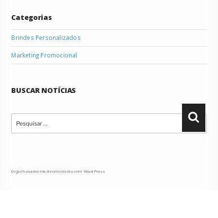
Categorias
Brindes Personalizados
Marketing Promocional
BUSCAR NOTÍCIAS
Pesquisar
Pesqu
por:
Orgulhosamente desenvolvido com WordPress