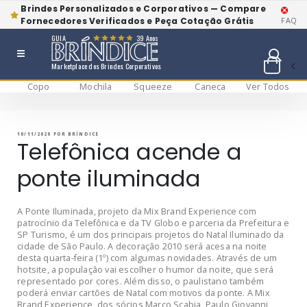
Brindes Personalizados e Corporativos — Compare
Fornecedores Verificados e Peça Cotação Grátis
FAQ
GUIA
39 Anos
Marketplace dos Brindes Corporativos
Copo
Mochila
Squeeze
Caneca
Ver Todos
Pular
BRÍNDICE BLOG
Bríndice Blog
para
o
conteúdo
PUBLICADO
10/11/2020
POR
BRÍNDICE
EM
Telefônica acende a
ponte iluminada
A Ponte Iluminada, projeto da Mix Brand Experience com
patrocínio da Telefônica e da TV Globo e parceria da Prefeitura e
SP Turismo, é um dos principais projetos do Natal Iluminado da
cidade de São Paulo. A decoração 2010 será acesa na noite
desta quarta-feira (1º) com algumas novidades. Através de um
hotsite, a população vai escolher o humor da noite, que será
representado por cores. Além disso, o paulistano também
poderá enviar cartões de Natal com motivos da ponte. A Mix
Brand Experience, dos sócios Marco Scabia, Paulo Giovanni,