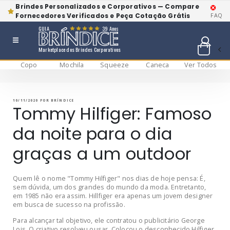
Brindes Personalizados e Corporativos — Compare
Fornecedores Verificados e Peça Cotação Grátis
FAQ
GUIA
39 Anos
Marketplace dos Brindes Corporativos
Copo
Mochila
Squeeze
Caneca
Ver Todos
Pular
BRÍNDICE BLOG
Bríndice Blog
para
o
conteúdo
PUBLICADO
10/11/2020
POR
BRÍNDICE
EM
Tommy Hilfiger: Famoso
da noite para o dia
graças a um outdoor
Quem lê o nome "Tommy Hilfiger" nos dias de hoje pensa: É,
sem dúvida, um dos grandes do mundo da moda. Entretanto,
em 1985 não era assim. Hillfiger era apenas um jovem designer
em busca de sucesso na profissão.
Para alcançar tal objetivo, ele contratou o publicitário George
Lois. O criativo resolveu ousar. Colocou o desconhecido Hilfiger