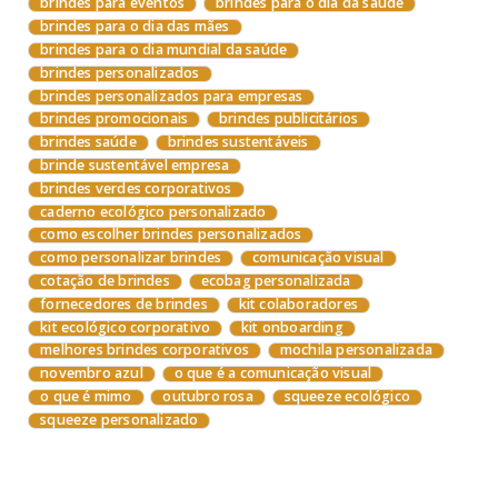
brindes para eventos
brindes para o dia da saúde
brindes para o dia das mães
brindes para o dia mundial da saúde
brindes personalizados
brindes personalizados para empresas
brindes promocionais
brindes publicitários
brindes saúde
brindes sustentáveis
brinde sustentável empresa
brindes verdes corporativos
caderno ecológico personalizado
como escolher brindes personalizados
como personalizar brindes
comunicação visual
cotação de brindes
ecobag personalizada
fornecedores de brindes
kit colaboradores
kit ecológico corporativo
kit onboarding
melhores brindes corporativos
mochila personalizada
novembro azul
o que é a comunicação visual
o que é mimo
outubro rosa
squeeze ecológico
squeeze personalizado