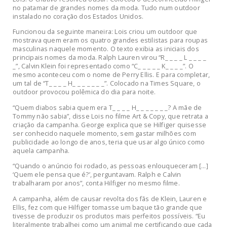
no patamar de grandes nomes da moda. Tudo num outdoor
instalado no coração dos Estados Unidos.
Funcionou da seguinte maneira: Lois criou um outdoor que
mostrava quem eram os quatro grandes estilistas para roupas
masculinas naquele momento. O texto exibia as iniciais dos
principais nomes da moda. Ralph Lauren virou “R_ _ _ _ L _ _ _ _
_”, Calvin Klein foi representado como “C_ _ _ _ _ K_ _ _ _”. O
mesmo aconteceu com o nome de Perry Ellis. E para completar,
um tal de “T_ _ _ _ H_ _ _ _ _ _ _”. Colocado na Times Square, o
outdoor provocou polêmica do dia para noite.
“Quem diabos sabia quem era T_ _ _ _ H_ _ _ _ _ _ _? A mãe de
Tommy não sabia”, disse Lois no filme Art & Copy, que retrata a
criação da campanha. George explica que se Hilfiger quisesse
ser conhecido naquele momento, sem gastar milhões com
publicidade ao longo de anos, teria que usar algo único como
aquela campanha.
“Quando o anúncio foi rodado, as pessoas enlouqueceram […]
‘Quem ele pensa que é?’, perguntavam. Ralph e Calvin
trabalharam por anos”, conta Hilfiger no mesmo filme.
A campanha, além de causar revolta dos fãs de Klein, Lauren e
Ellis, fez com que Hilfiger tomasse um baque tão grande que
tivesse de produzir os produtos mais perfeitos possíveis. “Eu
literalmente trabalhei como um animal me certificando que cada