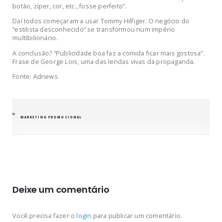
botão, zíper, cor, etc., fosse perfeito”.
Daí todos começaram a usar Tommy Hilfiger. O negócio do
“estilista desconhecido” se transformou num império
multibilionário.
A conclusão? “Publicidade boa faz a comida ficar mais gostosa”.
Frase de George Lois, uma das lendas vivas da propaganda.
Fonte: Adnews
CATEGORIAS
MARKETING PROMOCIONAL
Deixe um comentário
Você precisa fazer o
login
para publicar um comentário.