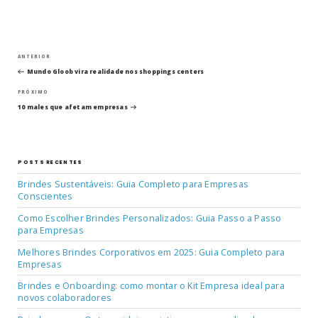
Navegação
Post
ANTERIOR
anterior
Mundo Gloob vira realidade nos shoppings centers
de
Próximo
PRÓXIMO
post
Post
10 males que afetam empresas
POSTS RECENTES
Brindes Sustentáveis: Guia Completo para Empresas
Conscientes
Como Escolher Brindes Personalizados: Guia Passo a Passo
para Empresas
Melhores Brindes Corporativos em 2025: Guia Completo para
Empresas
Brindes e Onboarding: como montar o Kit Empresa ideal para
novos colaboradores