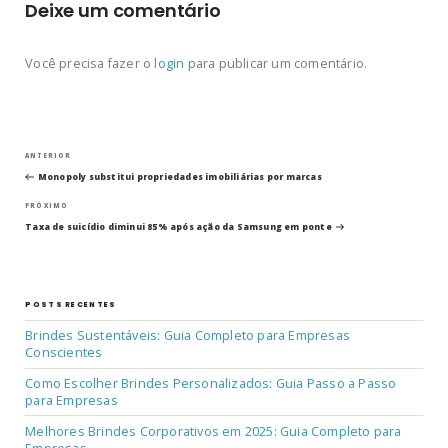
Deixe um comentário
Você precisa fazer o
login
para publicar um comentário.
Navegação
Post
ANTERIOR
anterior
Monopoly substitui propriedades imobiliárias por marcas
de
Próximo
PRÓXIMO
post
Post
Taxa de suicídio diminui 85% após ação da Samsung em ponte
POSTS RECENTES
Brindes Sustentáveis: Guia Completo para Empresas
Conscientes
Como Escolher Brindes Personalizados: Guia Passo a Passo
para Empresas
Melhores Brindes Corporativos em 2025: Guia Completo para