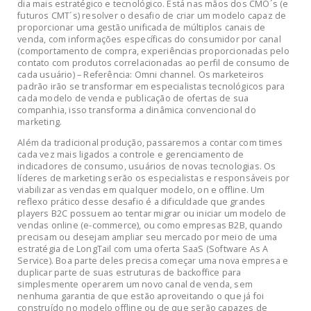
dia mais estratégico e tecnológico. Está nas mãos dos CMO´s (e
futuros CMT´s) resolver o desafio de criar um modelo capaz de
proporcionar uma gestão unificada de múltiplos canais de
venda, com informações específicas do consumidor por canal
(comportamento de compra, experiências proporcionadas pelo
contato com produtos correlacionadas ao perfil de consumo de
cada usuário) – Referência: Omni channel. Os marketeiros
padrão irão se transformar em especialistas tecnológicos para
cada modelo de venda e publicação de ofertas de sua
companhia, isso transforma a dinâmica convencional do
marketing.
Além da tradicional produção, passaremos a contar com times
cada vez mais ligados a controle e gerenciamento de
indicadores de consumo, usuários de novas tecnologias. Os
líderes de marketing serão os especialistas e responsáveis por
viabilizar as vendas em qualquer modelo, on e offline. Um
reflexo prático desse desafio é a dificuldade que grandes
players B2C possuem ao tentar migrar ou iniciar um modelo de
vendas online (e-commerce), ou como empresas B2B, quando
precisam ou desejam ampliar seu mercado por meio de uma
estratégia de LongTail com uma oferta SaaS (Software As A
Service). Boa parte deles precisa começar uma nova empresa e
duplicar parte de suas estruturas de backoffice para
simplesmente operarem um novo canal de venda, sem
nenhuma garantia de que estão aproveitando o que já foi
construído no modelo offline ou de que serão capazes de