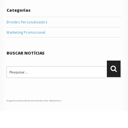
Categorias
Brindes Personalizados
Marketing Promocional
BUSCAR NOTÍCIAS
Pesquisar
Pesqu
por:
Orgulhosamente desenvolvido com WordPress