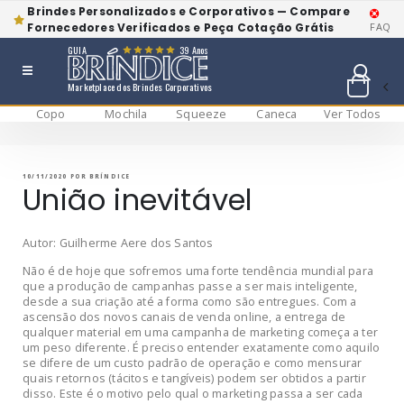
Brindes Personalizados e Corporativos — Compare
Fornecedores Verificados e Peça Cotação Grátis
FAQ
GUIA
39 Anos
Marketplace dos Brindes Corporativos
Copo
Mochila
Squeeze
Caneca
Ver Todos
Pular
BRÍNDICE BLOG
Bríndice Blog
para
o
conteúdo
PUBLICADO
10/11/2020
POR
BRÍNDICE
EM
União inevitável
Autor: Guilherme Aere dos Santos
Não é de hoje que sofremos uma forte tendência mundial para
que a produção de campanhas passe a ser mais inteligente,
desde a sua criação até a forma como são entregues. Com a
ascensão dos novos canais de venda online, a entrega de
qualquer material em uma campanha de marketing começa a ter
um peso diferente. É preciso entender exatamente como aquilo
se difere de um custo padrão de operação e como mensurar
quais retornos (tácitos e tangíveis) podem ser obtidos a partir
disso. Este é o motivo pelo qual o marketing passa a ser cada