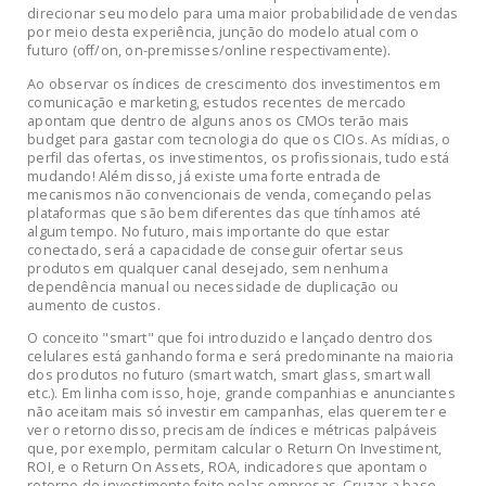
direcionar seu modelo para uma maior probabilidade de vendas
por meio desta experiência, junção do modelo atual com o
futuro (off/on, on-premisses/online respectivamente).
Ao observar os índices de crescimento dos investimentos em
comunicação e marketing, estudos recentes de mercado
apontam que dentro de alguns anos os CMOs terão mais
budget para gastar com tecnologia do que os CIOs. As mídias, o
perfil das ofertas, os investimentos, os profissionais, tudo está
mudando! Além disso, já existe uma forte entrada de
mecanismos não convencionais de venda, começando pelas
plataformas que são bem diferentes das que tínhamos até
algum tempo. No futuro, mais importante do que estar
conectado, será a capacidade de conseguir ofertar seus
produtos em qualquer canal desejado, sem nenhuma
dependência manual ou necessidade de duplicação ou
aumento de custos.
O conceito "smart" que foi introduzido e lançado dentro dos
celulares está ganhando forma e será predominante na maioria
dos produtos no futuro (smart watch, smart glass, smart wall
etc.). Em linha com isso, hoje, grande companhias e anunciantes
não aceitam mais só investir em campanhas, elas querem ter e
ver o retorno disso, precisam de índices e métricas palpáveis
que, por exemplo, permitam calcular o Return On Investiment,
ROI, e o Return On Assets, ROA, indicadores que apontam o
retorno do investimento feito pelas empresas. Cruzar a base