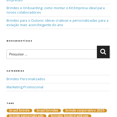
Empresas
Brindes e Onboarding: como montar o Kit Empresa ideal para
novos colaboradores
Brindes para o Outono: ideias criativas e personalizadas para a
estação mais aconchegante do ano
BUSCAR NOTÍCIAS
Pesquisar
Pesqu
por:
CATEGORIAS
Brindes Personalizados
Marketing Promocional
TAGS
brasil brinde
brasil brindes
brinde corporativo 2025
brinde personalizado
brindes biodegradáveis