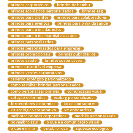
brindes corporativos
brindes de bambu
brindes ecológicos personalizados
brindes esg
brindes para clientes
brindes para colaboradores
brindes para eventos
brindes para o dia da saúde
brindes para o dia das mães
brindes para o dia mundial da saúde
brindes personalizados
brindes personalizados para empresas
brindes promocionais
brindes publicitários
brindes saúde
brindes sustentáveis
brinde sustentável empresa
brindes verdes corporativos
caderno ecológico personalizado
como escolher brindes personalizados
como personalizar brindes
comunicação visual
cotação de brindes
ecobag personalizada
fornecedores de brindes
kit colaboradores
kit ecológico corporativo
kit onboarding
melhores brindes corporativos
mochila personalizada
novembro azul
o que é a comunicação visual
o que é mimo
outubro rosa
squeeze ecológico