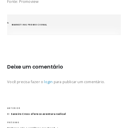
Fonte: Promoview
CATEGORIAS
MARKETING PROMOCIONAL
Deixe um comentário
Você precisa fazer o
login
para publicar um comentário.
Navegação
Post
ANTERIOR
anterior
Saveiro Cross oferece aventura radical
de
Próximo
PRÓXIMO