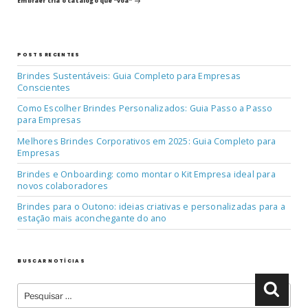
post
Post
Embraer cria o catálogo que “voa”
POSTS RECENTES
Brindes Sustentáveis: Guia Completo para Empresas
Conscientes
Como Escolher Brindes Personalizados: Guia Passo a Passo
para Empresas
Melhores Brindes Corporativos em 2025: Guia Completo para
Empresas
Brindes e Onboarding: como montar o Kit Empresa ideal para
novos colaboradores
Brindes para o Outono: ideias criativas e personalizadas para a
estação mais aconchegante do ano
BUSCAR NOTÍCIAS
Pesquisar
Pesqu
por: