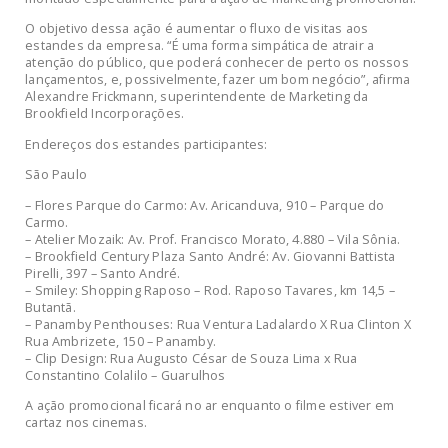
O objetivo dessa ação é aumentar o fluxo de visitas aos
estandes da empresa. “É uma forma simpática de atrair a
atenção do público, que poderá conhecer de perto os nossos
lançamentos, e, possivelmente, fazer um bom negócio”, afirma
Alexandre Frickmann, superintendente de Marketing da
Brookfield Incorporações.
Endereços dos estandes participantes:
São Paulo
– Flores Parque do Carmo: Av. Aricanduva, 910 – Parque do
Carmo.
– Atelier Mozaik: Av. Prof. Francisco Morato, 4.880 – Vila Sônia.
– Brookfield Century Plaza Santo André: Av. Giovanni Battista
Pirelli, 397 – Santo André.
– Smiley: Shopping Raposo – Rod. Raposo Tavares, km 14,5 –
Butantã.
– Panamby Penthouses: Rua Ventura Ladalardo X Rua Clinton X
Rua Ambrizete, 150 – Panamby.
– Clip Design: Rua Augusto César de Souza Lima x Rua
Constantino Colalilo – Guarulhos
A ação promocional ficará no ar enquanto o filme estiver em
cartaz nos cinemas.