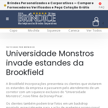
Brindes Personalizados e Corporativos — Compare
Fornecedores Verificados e Peça Cotação Grátis
FAQ
GUIA
39 Anos
Marketplace dos Brindes Corporativos
Copo
Mochila
Squeeze
Caneca
Ver Todos
Pular
BRÍNDICE BLOG
Bríndice Blog
para
o
conteúdo
PUBLICADO
10/11/2020
POR
BRÍNDICE
EM
Universidade Monstros
invade estandes da
Brookfield
A Brookfield Incorporações presenteia os clientes que visitarem
os estandes da empresa e passarem pelo atendimento de um
corretor com um squeeze exclusivo do “Universidade
Monstros”, novo filme da Disney•Pixar.
Os clientes também podem tirar fotos em um backdrop
montado especialmente para a ação de marketing promocional.