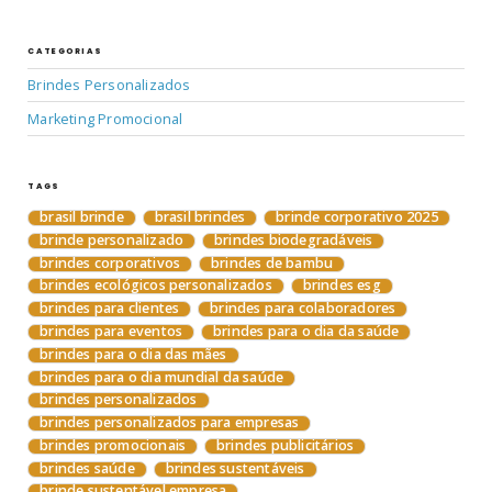
CATEGORIAS
Brindes Personalizados
Marketing Promocional
TAGS
brasil brinde
brasil brindes
brinde corporativo 2025
brinde personalizado
brindes biodegradáveis
brindes corporativos
brindes de bambu
brindes ecológicos personalizados
brindes esg
brindes para clientes
brindes para colaboradores
brindes para eventos
brindes para o dia da saúde
brindes para o dia das mães
brindes para o dia mundial da saúde
brindes personalizados
brindes personalizados para empresas
brindes promocionais
brindes publicitários
brindes saúde
brindes sustentáveis
brinde sustentável empresa