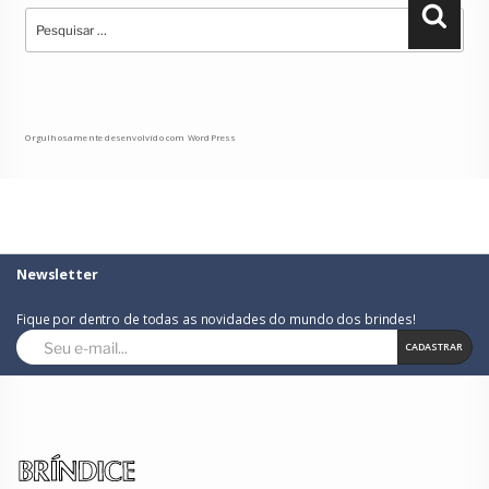
Pesquisar
Pesqu
por:
Orgulhosamente desenvolvido com WordPress
Newsletter
Fique por dentro de todas as novidades do mundo dos brindes!
CADASTRAR