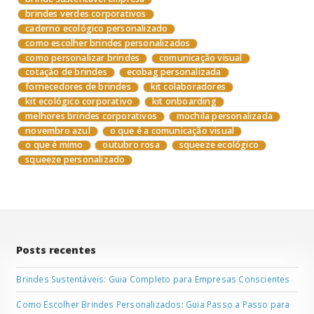
brindes verdes corporativos
caderno ecológico personalizado
como escolher brindes personalizados
como personalizar brindes
comunicação visual
cotação de brindes
ecobag personalizada
fornecedores de brindes
kit colaboradores
kit ecológico corporativo
kit onboarding
melhores brindes corporativos
mochila personalizada
novembro azul
o que é a comunicação visual
o que é mimo
outubro rosa
squeeze ecológico
squeeze personalizado
Posts recentes
Brindes Sustentáveis: Guia Completo para Empresas Conscientes
Como Escolher Brindes Personalizados: Guia Passo a Passo para