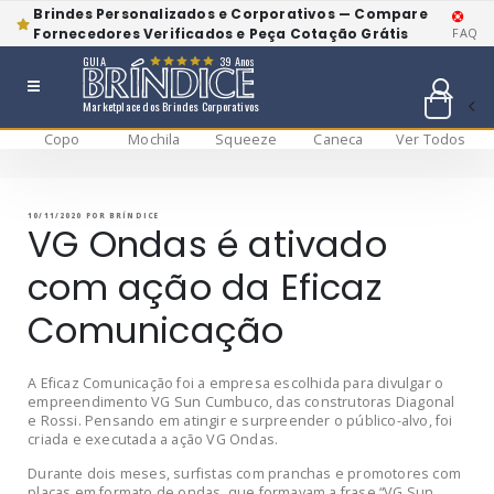
Brindes Personalizados e Corporativos — Compare
Fornecedores Verificados e Peça Cotação Grátis
FAQ
GUIA
39 Anos
Marketplace dos Brindes Corporativos
Copo
Mochila
Squeeze
Caneca
Ver Todos
Pular
BRÍNDICE BLOG
Bríndice Blog
para
o
conteúdo
PUBLICADO
10/11/2020
POR
BRÍNDICE
EM
VG Ondas é ativado
com ação da Eficaz
Comunicação
A Eficaz Comunicação foi a empresa escolhida para divulgar o
empreendimento VG Sun Cumbuco, das construtoras Diagonal
e Rossi. Pensando em atingir e surpreender o público-alvo, foi
criada e executada a ação VG Ondas.
Durante dois meses, surfistas com pranchas e promotores com
placas em formato de ondas, que formavam a frase “VG Sun