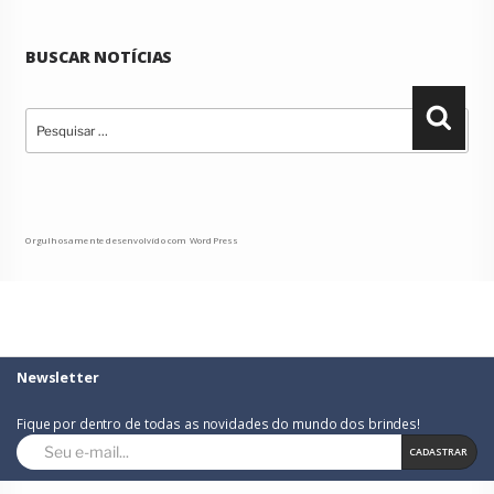
BUSCAR NOTÍCIAS
Pesquisar
Pesqu
por:
Orgulhosamente desenvolvido com WordPress
Newsletter
Fique por dentro de todas as novidades do mundo dos brindes!
CADASTRAR