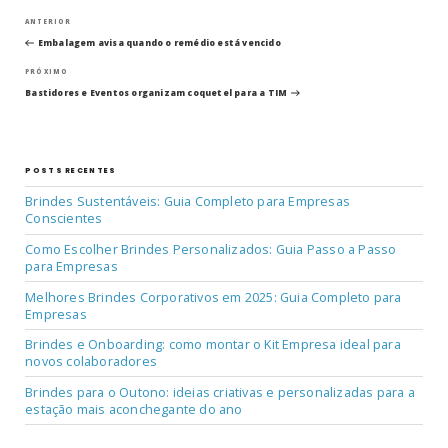
Navegação
Post
ANTERIOR
anterior
Embalagem avisa quando o remédio está vencido
de
Próximo
PRÓXIMO
post
Post
Bastidores e Eventos organizam coquetel para a TIM
POSTS RECENTES
Brindes Sustentáveis: Guia Completo para Empresas
Conscientes
Como Escolher Brindes Personalizados: Guia Passo a Passo
para Empresas
Melhores Brindes Corporativos em 2025: Guia Completo para
Empresas
Brindes e Onboarding: como montar o Kit Empresa ideal para
novos colaboradores
Brindes para o Outono: ideias criativas e personalizadas para a
estação mais aconchegante do ano