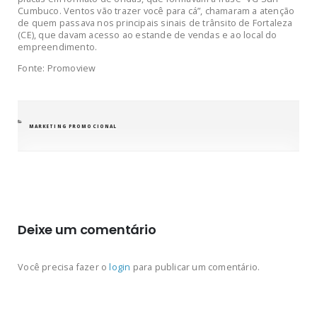
Cumbuco. Ventos vão trazer você para cá”, chamaram a atenção
de quem passava nos principais sinais de trânsito de Fortaleza
(CE), que davam acesso ao estande de vendas e ao local do
empreendimento.
Fonte: Promoview
CATEGORIAS
MARKETING PROMOCIONAL
Deixe um comentário
Você precisa fazer o
login
para publicar um comentário.