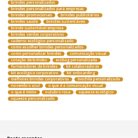
brindes personalizados
brindes personalizados para empresas
brindes promocionais
brindes publicitários
brindes saúde
brindes sustentáveis
brinde sustentável empresa
brindes verdes corporativos
caderno ecológico personalizado
como escolher brindes personalizados
como personalizar brindes
comunicação visual
cotação de brindes
ecobag personalizada
fornecedores de brindes
kit colaboradores
kit ecológico corporativo
kit onboarding
melhores brindes corporativos
mochila personalizada
novembro azul
o que é a comunicação visual
o que é mimo
outubro rosa
squeeze ecológico
squeeze personalizado