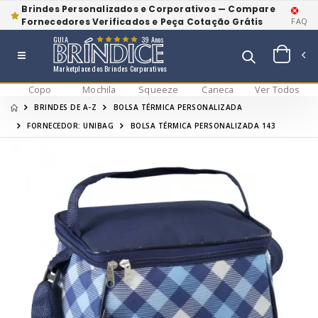
Brindes Personalizados e Corporativos — Compare
Fornecedores Verificados e Peça Cotação Grátis
FAQ
GUIA
39 Anos
Marketplace dos Brindes Corporativos
Copo
Mochila
Squeeze
Caneca
Ver Todos
BRINDES DE A-Z
BOLSA TÉRMICA PERSONALIZADA
FORNECEDOR: UNIBAG
BOLSA TÉRMICA PERSONALIZADA 143