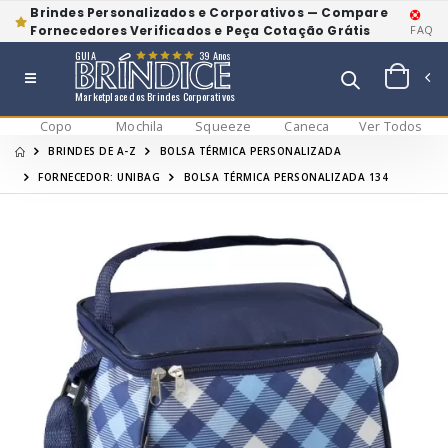
Brindes Personalizados e Corporativos — Compare
Fornecedores Verificados e Peça Cotação Grátis
FAQ
GUIA
39 Anos
Marketplace dos Brindes Corporativos
Copo
Mochila
Squeeze
Caneca
Ver Todos
BRINDES DE A-Z
BOLSA TÉRMICA PERSONALIZADA
FORNECEDOR: UNIBAG
BOLSA TÉRMICA PERSONALIZADA 134