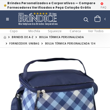
Brindes Personalizados e Corporativos — Compare
Fornecedores Verificados e Peça Cotação Grátis
FAQ
GUIA
39 Anos
Marketplace dos Brindes Corporativos
Copo
Mochila
Squeeze
Caneca
Ver Todos
BRINDES DE A-Z
BOLSA TÉRMICA PERSONALIZADA
FORNECEDOR: UNIBAG
BOLSA TÉRMICA PERSONALIZADA 134