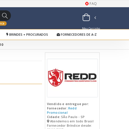
FAQ
eca
Meu Carrinho
BRINDES + PROCURADOS
FORNECEDORES DE A-Z
de Orçamentos
10
Vendido e entregue por:
Fornecedor:
Redd
Promocional
Cidade:
SÃo Paulo - SP
Atendemos em todo Brasil
Fornecedor Bríndice desde: