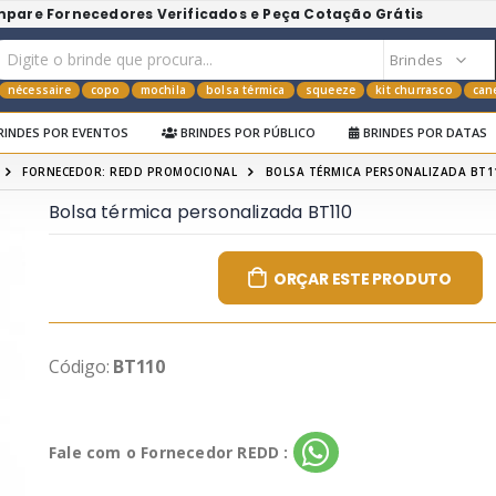
mpare Fornecedores Verificados e Peça Cotação Grátis
nécessaire
copo
mochila
bolsa térmica
squeeze
kit churrasco
can
RINDES POR EVENTOS
BRINDES POR PÚBLICO
BRINDES POR DATAS
FORNECEDOR: REDD PROMOCIONAL
BOLSA TÉRMICA PERSONALIZADA BT1
Bolsa térmica personalizada BT110
ORÇAR ESTE PRODUTO
Código:
BT110
Fale com o Fornecedor REDD :