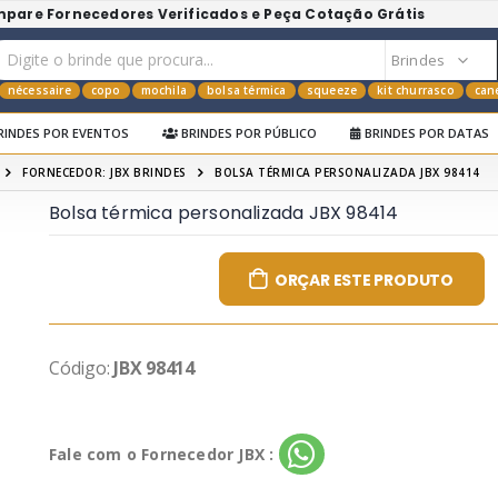
mpare Fornecedores Verificados e Peça Cotação Grátis
nécessaire
copo
mochila
bolsa térmica
squeeze
kit churrasco
can
RINDES POR EVENTOS
BRINDES POR PÚBLICO
BRINDES POR DATAS
FORNECEDOR: JBX BRINDES
BOLSA TÉRMICA PERSONALIZADA JBX 98414
Bolsa térmica personalizada JBX 98414
ORÇAR ESTE PRODUTO
Código:
JBX 98414
Fale com o Fornecedor JBX :