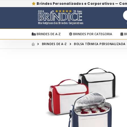
Brindes Personalizados e Corporativos — Co
GUIA
39 Anos
Marketplace dos Brindes Corporativos
BRINDES DE A-Z
BRINDES POR CATEGORIA
B
BRINDES DE A-Z
BOLSA TÉRMICA PERSONALIZADA