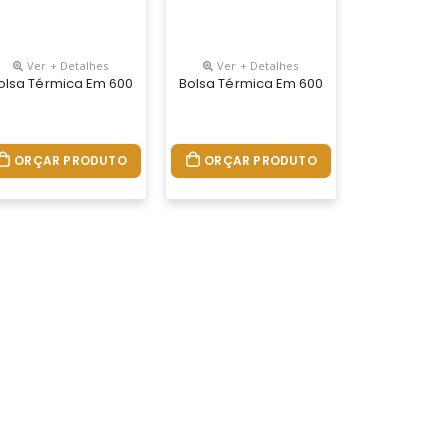
Ver + Detalhes
Ver + Detalhes
imento Interno Em Peva Atóxico E Soldado, Que Evita Vazamentos E
ente À Água E Possui Revestimento Interno Em Peva Atóxico E Sold
ccionada Em Poliéster Resistente À Água E Possui Revestimento Int
a Ajustável Em Webbing E Bolso Frontal. Capacidade Até 8 L. Certif
olsa Térmica Em 600d Com Alça Ajustável Em Webbing E Bolso Frontal
Bolsa Térmica Em 600d Com Alça Ajustáve
ORÇAR PRODUTO
ORÇAR PRODUTO