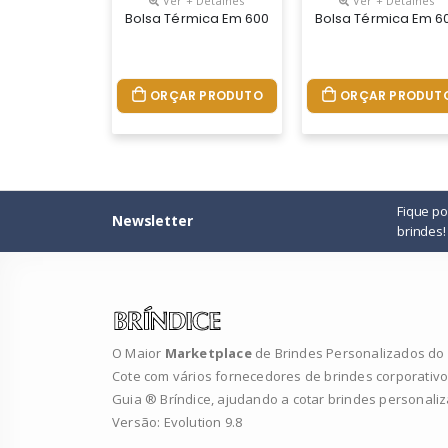
Ver + Detalhes
Ver + Detalhes
Bolsa Térmica Em 600d Com Alça Ajustável Em Web
Bolsa Térmica Em 60
ORÇAR PRODUTO
ORÇAR PRODUT
Fique p
Newsletter
brindes!
O Maior
Marketplace
de Brindes Personalizados do B
Cote com vários fornecedores de brindes corporativo
Guia ® Bríndice, ajudando a cotar brindes personali
Versão: Evolution 9.8