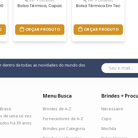
Ver + Detalhes
Ver + Detalhes
bing E Bolso Frontal. Capacidade Até 8 L. Certificação Eu Food Gra
0d Com Alça Ajustável Em Webbing E Bolso Frontal. Capacidade Até 8
Bolsa Térmica, Capacidade 11 Litros, Tecido Nylon Poliéster
Bolsa Térmica Em Tecido Polié
O
ORÇAR PRODUTO
ORÇAR PRODUTO
or dentro de todas as novidades do mundo dos
Menu Busca
Brindes + Proc
Brindes de A-Z
Nécessaire
rasil.
s de uma só vez.
Fornecedores de A-Z
Copo
zados há 39 anos.
Brindes por Categoria
Mochila