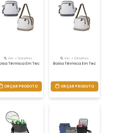
Ver + Detalhes
Ver + Detalhes
 E Dois Acessos Ao Compartimento Interno. Possui Alça De Transpor
 Argola Plástica Para Chave E Dois Acessos Ao Compartimento Inte
za Claro Com Bolso Frontal , Argola Plástica Para Chave E Dois Ac
ster 600d Na Tonalidade Cinza Claro Com Bolso Frontal , Argola P
olsa Térmica Em Tecido Poliéster 600d Na Tonalidade Cinza Claro C
Bolsa Térmica Em Tecido Poliéster 600d
ORÇAR PRODUTO
ORÇAR PRODUTO