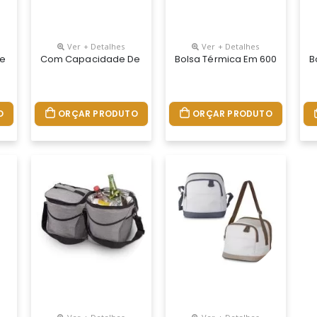
Ver + Detalhes
Ver + Detalhes
a É Confeccionada Em Poliéster Resistente À Água E Possui Revest
5 Litros, Esta Bolsa Térmica É Confeccionada Em Poliéster Resist
Com Capacidade De 15 Litros, Esta Bolsa Térmica É Confe
Bolsa Térmica Em 600d Com Alç
B
O
ORÇAR PRODUTO
ORÇAR PRODUTO