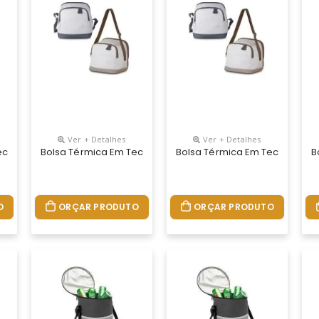
Ver + Detalhes
Ver + Detalhes
lidade Cinza Claro Com Bolso Frontal , Argola Plástica Para Chave
cido Poliéster 600d Na Tonalidade Cinza Claro Com Bolso Frontal ,
Bolsa Térmica Em Tecido Poliéster 600d Na Tonalidade Cin
Bolsa Térmica Em Tecido Polié
B
O
ORÇAR PRODUTO
ORÇAR PRODUTO