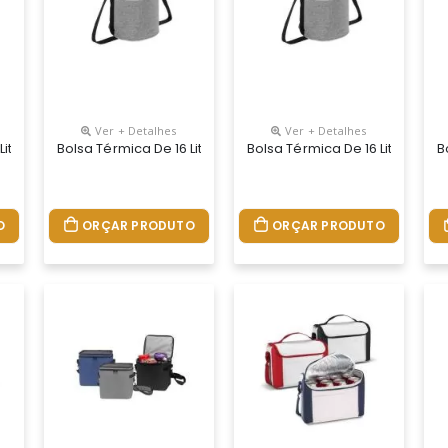
Ver + Detalhes
Ver + Detalhes
ter E Com Revestimento Térmico Em Peva Atóxico, Ela Conta Com Uma
 Litros. Produzida Em Poliéster E Com Revestimento Térmico Em Pev
Bolsa Térmica De 16 Litros. Produzida Em Poliéster E Com
Bolsa Térmica De 16 Litros. P
B
O
ORÇAR PRODUTO
ORÇAR PRODUTO