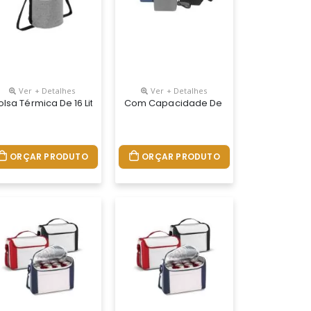
Ver + Detalhes
Ver + Detalhes
 Estrutura Soldada Antivazamento, Garantindo Praticidade E Segura
a Atóxico, Ela Conta Com Uma Estrutura Soldada Antivazamento, Gar
 Revestimento Térmico Em Peva Atóxico, Ela Conta Com Uma Estrutura
roduzida Em Poliéster E Com Revestimento Térmico Em Peva Atóxico,
olsa Térmica De 16 Litros. Produzida Em Poliéster E Com Revestime
Com Capacidade De 15 Litros, Esta Bols
ORÇAR PRODUTO
ORÇAR PRODUTO