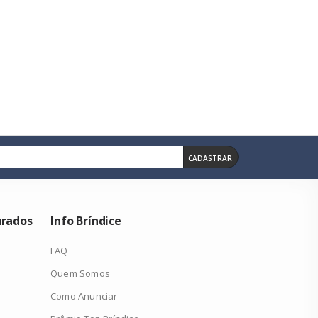
de. 270 X 200 X 160 Mm
 L. Certificação Eu Food Grade. 270 X 200 X 160 Mm
 300d (cinza), Bolso Frontal, Dois Bolsos Laterais, Alça De Ombro Aju
ster 600d Na Tonalidade Cinza Claro Com Bolso Frontal , Argola P
CADASTRAR
urados
Info Bríndice
FAQ
Quem Somos
Como Anunciar