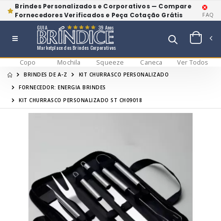
Brindes Personalizados e Corporativos — Compare
Fornecedores Verificados e Peça Cotação Grátis
FAQ
GUIA
39 Anos
Marketplace dos Brindes Corporativos
Copo
Mochila
Squeeze
Caneca
Ver Todos
BRINDES DE A-Z
KIT CHURRASCO PERSONALIZADO
FORNECEDOR: ENERGIA BRINDES
KIT CHURRASCO PERSONALIZADO ST CH09018