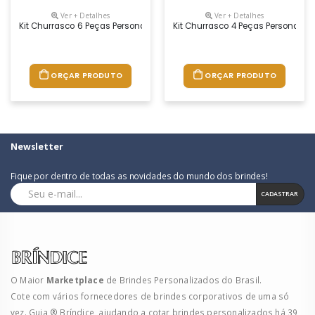
Ver + Detalhes
Ver + Detalhes
Kit Churrasco 6 Peças Personalizado
Kit Churrasco 4 Peças Personaliz
ORÇAR PRODUTO
ORÇAR PRODUTO
Newsletter
Fique por dentro de todas as novidades do mundo dos brindes!
CADASTRAR
O Maior
Marketplace
de Brindes Personalizados do Brasil.
Cote com vários fornecedores de brindes corporativos de uma só
vez. Guia ® Bríndice, ajudando a cotar brindes personalizados há 39