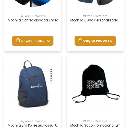
Ver + Detalhes
Ver + Detalhes
Mochila Confeccionada Em Nylon 17 Litros. Contém Bolso Frontal Com Zí
Mochila 600d Personalizada. Bols
ORÇAR PRODUTO
ORÇAR PRODUTO
Ver + Detalhes
Ver + Detalhes
Mochila Em Poliéster. Possui Um Bolso Frontal E Dois Bolsos Laterais E
Mochila Saco Promocional Em Nylon