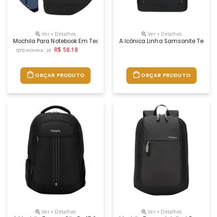
Ver + Detalhes
Ver + Detalhes
Mochila Para Notebook Em Tecido Poliéster 300d E Interior Em 210d. Pa
A Icônica Linha Samsonite Tech Fo
R$ 58.18
QTD mínima: 20
ORÇAR PRODUTO
ORÇAR PRODUTO
Ver + Detalhes
Ver + Detalhes