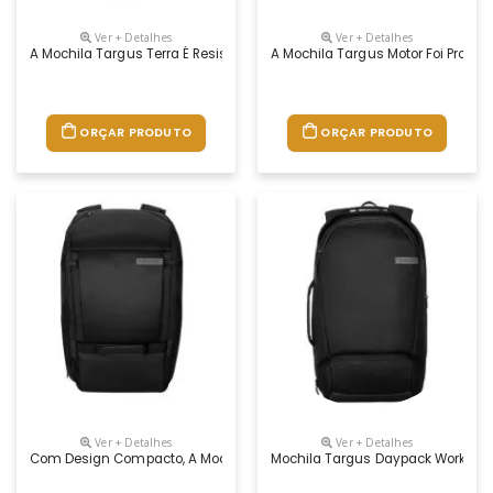
Ver + Detalhes
Ver + Detalhes
A Mochila Targus Terra É Resistente E Possui Vários Bolsos E Compar
A Mochila Targus Motor Foi Proje
ORÇAR PRODUTO
ORÇAR PRODUTO
Ver + Detalhes
Ver + Detalhes
Com Design Compacto, A Mochila Work Daypack 32l É Perfeita Para Le
Mochila Targus Daypack Work Comp