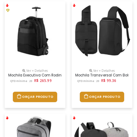
Ver + Detalhes
Ver + Detalhes
Mochila Executiva Com Rodinha, Tecido Poliéster 1680d E Interior Em 21
Mochila Transversal Com Bolso Int
R$ 265.99
R$ 99.36
QTD mínima: 20
QTD mínima: 20
ORÇAR PRODUTO
ORÇAR PRODUTO