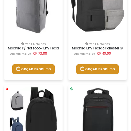
Ver + Detalhes
Ver + Detalhes
Mochila P/ Notebook Em Tecido Poliéster 300d E Interior Em 190t. Part
Mochila Em Tecido Poliéster 300d E
R$ 73.88
R$ 49.99
QTD mínima: 20
QTD mínima: 30
ORÇAR PRODUTO
ORÇAR PRODUTO