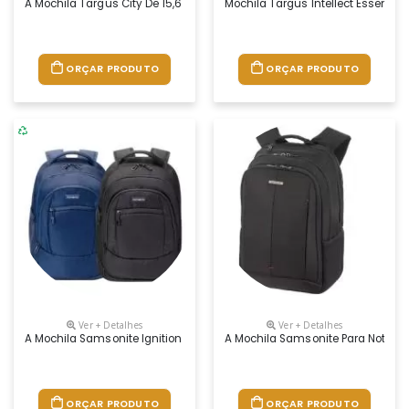
A Mochila Targus City De 15,6 ”oferece Proteção Aos Seus Aparelhos E
Mochila Targus Intellect Essentia
ORÇAR PRODUTO
ORÇAR PRODUTO
Ver + Detalhes
Ver + Detalhes
A Mochila Samsonite Ignition Plasma Da Samsonite É Fabricada Em Mater
A Mochila Samsonite Para Notebook
ORÇAR PRODUTO
ORÇAR PRODUTO