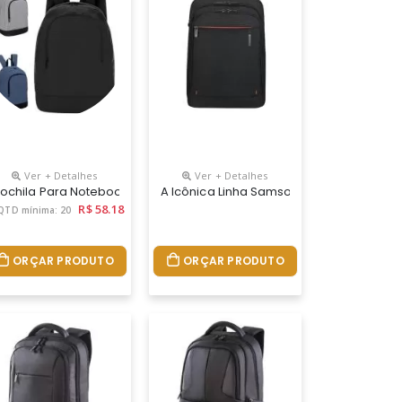
Ver + Detalhes
Ver + Detalhes
, Bolso Frontal. Alça De Mão, Bolso Traseiro Para Guardar As Alças.
ido De Poliéster 600d, Alça De Ombro Esquerdo/ombro Direito Reversí
m 190t. Parte Externa: Alça De Mão Em Haste De Metal. Alça De Ombr
00d E Interior Em 210d. Parte Externa: Bolso Frontal Com Zíper. Zíp
ochila Para Notebook Em Tecido Poliéster 300d E Interior Em 210d. 
A Icônica Linha Samsonite Tech Foi Rein
R$ 58.18
QTD mínima: 20
ORÇAR PRODUTO
ORÇAR PRODUTO