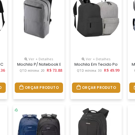
Ver + Detalhes
Ver + Detalhes
1680d E Interior Em 210d. Parte Externa: Detalhe Em Couro Sintético
 Com Bolso Interno Para Guardar Seus Itens Essenciais, Feito De Tec
Mochila P/ Notebook Em Tecido Poliéster 300d E Interior E
Mochila Em Tecido Poliéster 3
M
.36
R$ 73.88
R$ 49.99
QTD mínima: 20
QTD mínima: 30
O
ORÇAR PRODUTO
ORÇAR PRODUTO