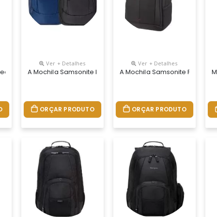
Ver + Detalhes
Ver + Detalhes
 Aos Seus Aparelhos E Organização Intuitiva Com Design Polido E A
llect Essentials Conta Com Compartimento Acolchoado Para Notebooks
A Mochila Samsonite Ignition Plasma Da Samsonite É Fabric
A Mochila Samsonite Para Note
M
O
ORÇAR PRODUTO
ORÇAR PRODUTO