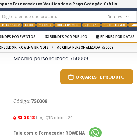
mpare Fornecedores Verificados e Peça Cotação Grátis
nécessaire
copo
mochila
bolsa térmica
squeeze
kit churrasco
can
RINDES POR EVENTOS
BRINDES POR PÚBLICO
BRINDES POR DATAS
RNECEDOR: ROWENA BRINDES
MOCHILA PERSONALIZADA 750009
Mochila personalizada 750009
ORÇAR ESTE PRODUTO
Código:
750009
R$ 58.18
1 pç - QTD mínima: 20
Fale com o Fornecedor ROWENA :