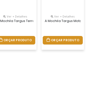
Ver + Detalhes
Ver + Detalhes
Malha De Ar Para Maior Conforto • Dois Bolsos Frontais De Acesso R
ntal De Acesso Rápido Painel Traseiro Acolchoado E Ventilado Com 
choado Projetado Para Proteger Notebooks Com Telas De Até 17. A
duzida Em Nylon Durável Com Fundo De Pvc Resistente Contra Água.
 Mochila Targus Terra É Resistente E Possui Vários Bolsos E Comp
A Mochila Targus Motor Foi Projetada P
ORÇAR PRODUTO
ORÇAR PRODUTO