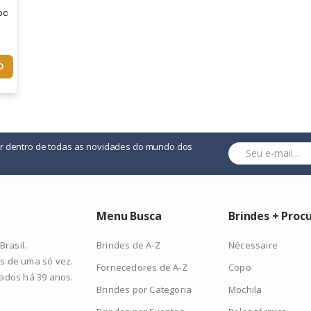
2l É Perfeita Para Levar Tudo Que Precisa Onde For. Com Capacid
pack Work Compact 25l 16 Polegadas - Tbb610 Com Design Compacto,
O
or dentro de todas as novidades do mundo dos
Menu Busca
Brindes + Proc
Brindes de A-Z
Nécessaire
rasil.
s de uma só vez.
Fornecedores de A-Z
Copo
zados há 39 anos.
Brindes por Categoria
Mochila