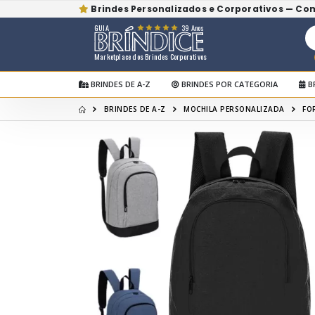
Brindes Personalizados e Corporativos — Co
GUIA
39 Anos
Marketplace dos Brindes Corporativos
BRINDES DE A-Z
BRINDES POR CATEGORIA
B
BRINDES DE A-Z
MOCHILA PERSONALIZADA
FO