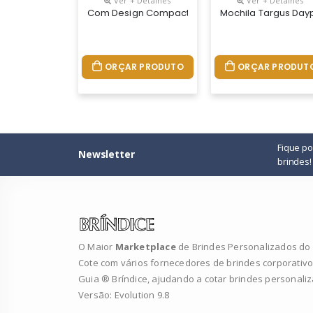
Ver + Detalhes
Ver + Detalhes
Com Design Compacto, A Mochila Work Daypack 3
Mochila Targus Day
ORÇAR PRODUTO
ORÇAR PRODUT
Fique p
Newsletter
brindes!
O Maior
Marketplace
de Brindes Personalizados do B
Cote com vários fornecedores de brindes corporativo
Guia ® Bríndice, ajudando a cotar brindes personali
Versão: Evolution 9.8