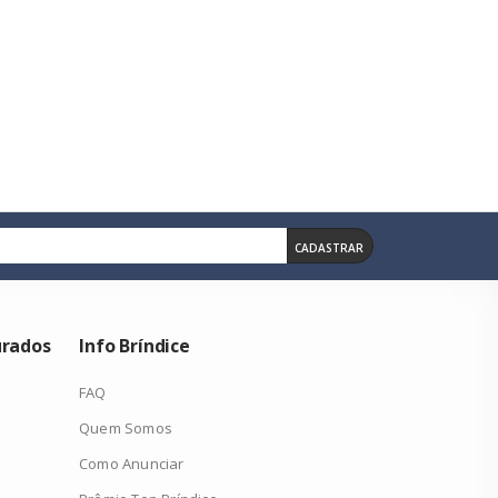
ade De Expansão De 33% Para Você Levar Tudo O Que Precisa. Além
 A Mochila Work Daypack 25l É Perfeita Para Levar Tudo Que Prec
CADASTRAR
urados
Info Bríndice
FAQ
Quem Somos
Como Anunciar