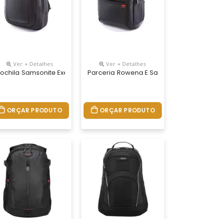
Ver + Detalhes
Ver + Detalhes
linhado. Dimensionada Para Laptops De Até 15.6", Esta Mochila Pos
 De Até 15,6" Versatilidade A Targus Intellect Essentials Foi Feit
ada Em Material 100 % Poliéster E Possui: Na Parte Interna, Amplo 
book Guard It 2.0 É Fabricada Em Poliéster E Possui Na Parte Inte
ochila Samsonite Executiva Para Laptop 15.4" Ajustável Ikonn I, 3 Co
Parceria Rowena E Samsonite! Mochila Sam
ORÇAR PRODUTO
ORÇAR PRODUTO