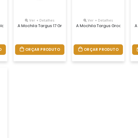
Ver + Detalhes
Ver + Detalhes
De Até 15.6” • Alças De Ombro Com Contornos E Painel Traseiro De 
hoado Para Notebook De 15,6” Alças De Ombro Ajustáveis Bolso Fro
A Mochila Targus 17 Groove Contém Um Compartimento Acol
A Mochila Targus Groove É Pro
A
O
ORÇAR PRODUTO
ORÇAR PRODUTO