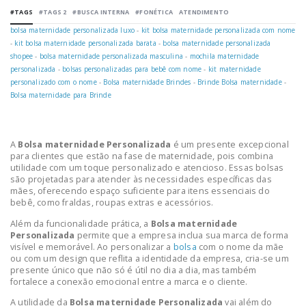
#TAGS
#TAGS 2
#BUSCA INTERNA
#FONÉTICA
ATENDIMENTO
bolsa maternidade personalizada luxo
-
kit bolsa maternidade personalizada com nome
-
kit bolsa maternidade personalizada barata
-
bolsa maternidade personalizada
shopee
-
bolsa maternidade personalizada masculina
-
mochila maternidade
personalizada
-
bolsas personalizadas para bebê com nome
-
kit maternidade
personalizado com o nome
-
Bolsa maternidade Brindes
-
Brinde Bolsa maternidade
-
Bolsa maternidade para Brinde
A
Bolsa maternidade Personalizada
é um presente excepcional
para clientes que estão na fase de maternidade, pois combina
utilidade com um toque personalizado e atencioso. Essas bolsas
são projetadas para atender às necessidades específicas das
mães, oferecendo espaço suficiente para itens essenciais do
bebê, como fraldas, roupas extras e acessórios.
Além da funcionalidade prática, a
Bolsa maternidade
Personalizada
permite que a empresa inclua sua marca de forma
visível e memorável. Ao personalizar a
bolsa
com o nome da mãe
ou com um design que reflita a identidade da empresa, cria-se um
presente único que não só é útil no dia a dia, mas também
fortalece a conexão emocional entre a marca e o cliente.
A utilidade da
Bolsa maternidade Personalizada
vai além do