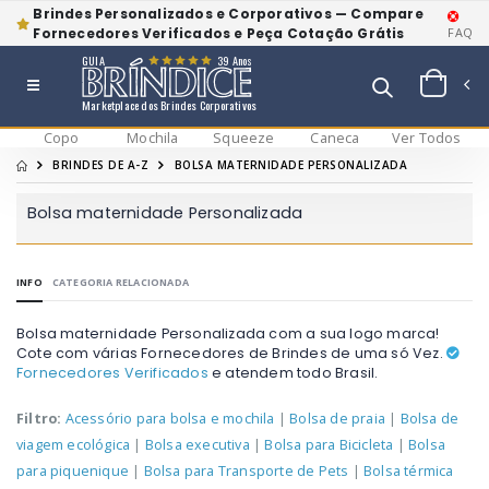
Brindes Personalizados e Corporativos — Compare
Fornecedores Verificados e Peça Cotação Grátis
FAQ
GUIA
39 Anos
Marketplace dos Brindes Corporativos
Copo
Mochila
Squeeze
Caneca
Ver Todos
BRINDES DE A-Z
BOLSA MATERNIDADE PERSONALIZADA
Bolsa maternidade Personalizada
INFO
CATEGORIA RELACIONADA
Bolsa maternidade Personalizada com a sua logo marca!
Cote com várias Fornecedores de Brindes de uma só Vez.
Fornecedores Verificados
e atendem todo Brasil.
Filtro:
Acessório para bolsa e mochila
|
Bolsa de praia
|
Bolsa de
viagem ecológica
|
Bolsa executiva
|
Bolsa para Bicicleta
|
Bolsa
para piquenique
|
Bolsa para Transporte de Pets
|
Bolsa térmica