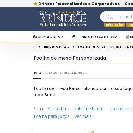
Brindes Personalizados e Corporativos — Co
GUIA
39 Anos
Marketplace dos Brindes Corporativos
nécessaire
co
BRINDES DE A-Z
BRINDES POR CATEGORIA
B
BRINDES DE A-Z
TOALHA DE MESA PERSONALIZAD
Toalha de mesa Personalizada
INFO
CATEGORIA RELACIONADA
Toalha de mesa Personalizada com a sua logo
todo Brasil.
Filtro:
Kit toalha
|
Toalha de banho
|
Toalha de 
Toalha para Jogos
| Ver mais...