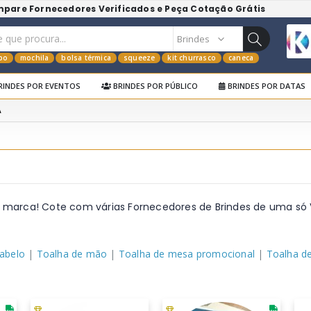
mpare Fornecedores Verificados e Peça Cotação Grátis
po
mochila
bolsa térmica
squeeze
kit churrasco
caneca
RINDES POR EVENTOS
BRINDES POR PÚBLICO
BRINDES POR DATAS
A
 marca! Cote com várias Fornecedores de Brindes de uma só
cabelo
|
Toalha de mão
|
Toalha de mesa promocional
|
Toalha de