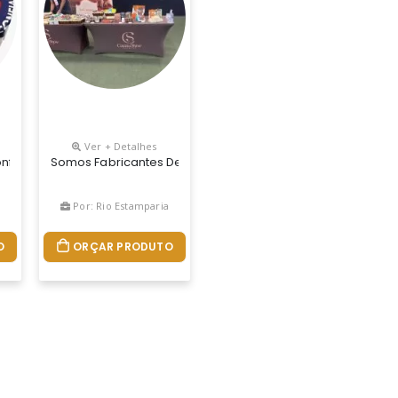
Ver + Detalhes
dida
nfeccionadas Em Oxford Em Varias Medidas.
Somos Fabricantes De Toalhas De Mesa Em Tecidos ,com M
Por: Rio Estamparia
O
ORÇAR PRODUTO