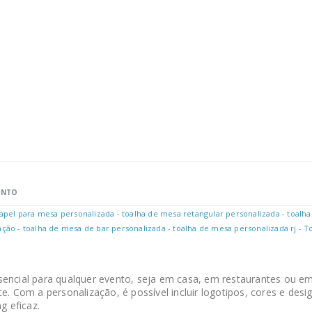
ENTO
papel para mesa personalizada
-
toalha de mesa retangular personalizada
-
toalh
ação
-
toalha de mesa de bar personalizada
-
toalha de mesa personalizada rj
-
T
encial para qualquer evento, seja em casa, em restaurantes ou em
te. Com a personalização, é possível incluir logotipos, cores e de
 eficaz.