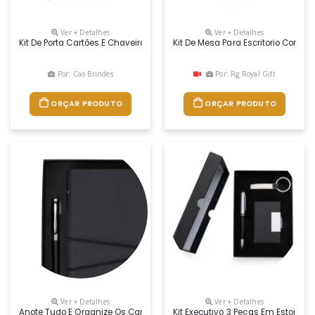
Ver + Detalhes
Ver + Detalhes
Kit De Porta Cartões E Chaveiro
Kit De Mesa Para Escritorio Conten
Por: Cao Brindes
Por: Rg Royal Gift
ORÇAR PRODUTO
ORÇAR PRODUTO
Ver + Detalhes
Ver + Detalhes
Anote Tudo E Organize Os Cartões Com O Nosso Kit Executivo! Ele Vem
Kit Executivo 3 Peças Em Estojo 