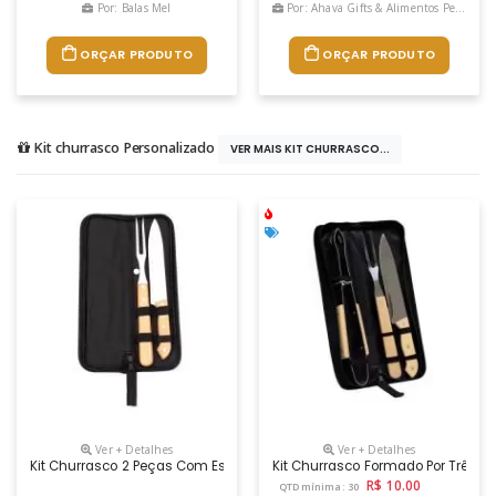
Por: Balas Mel
Por: Ahava Gifts & Alimentos Personalizados
ORÇAR PRODUTO
ORÇAR PRODUTO
Kit churrasco Personalizado
VER MAIS KIT CHURRASCO...
Ver + Detalhes
Ver + Detalhes
Kit Churrasco 2 Peças Com Estojo, Contém Faca E Garfo. Estojo Com Alça
Kit Churrasco Formado Por Três 
R$ 10.00
QTD mínima: 30