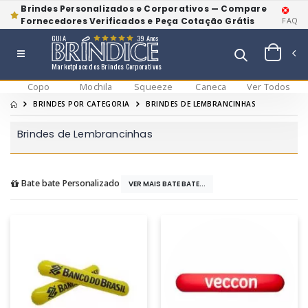
Brindes Personalizados e Corporativos — Compare
Fornecedores Verificados e Peça Cotação Grátis
FAQ
GUIA
39 Anos
Marketplace dos Brindes Corporativos
Copo
Mochila
Squeeze
Caneca
Ver Todos
BRINDES POR CATEGORIA
BRINDES DE LEMBRANCINHAS
Brindes de Lembrancinhas
Bate bate Personalizado
VER MAIS BATE BATE...