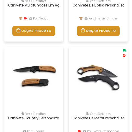
Ver + Detalhes
Ver + Detalhes
Canivete Multifunções Em Aço Inox Com 12 Peças E Mosquetão. Fornecid
Canivete De Bolso Personalizado
Por: Youdu
Por: Energia Brindes
ORÇAR PRODUTO
ORÇAR PRODUTO
Ver + Detalhes
Ver + Detalhes
Canivete Country Personalizado, Possui Ótimo Acabamento E Cabo Feito
Canivete De Metal Personalizado
Por: Energia
Por: Redd Promocional