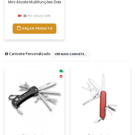
Mini Alicate Multifunções Dobrável Em Aço Inox E Alumínio Com 9 Fun
Por: Allury Gifts
ORÇAR PRODUTO
Canivete Personalizado
VER MAIS CANIVETE...