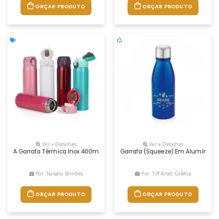
ORÇAR PRODUTO
ORÇAR PRODUTO
Ver + Detalhes
Ver + Detalhes
A Garrafa Térmica Inox 400ml Personalizada É A Escolha Ideal Para Q
Garrafa (squeeze) Em Alumínio Com
Por: Nakalu Brindes
Por: Tiff Artes GrÁfica
ORÇAR PRODUTO
ORÇAR PRODUTO