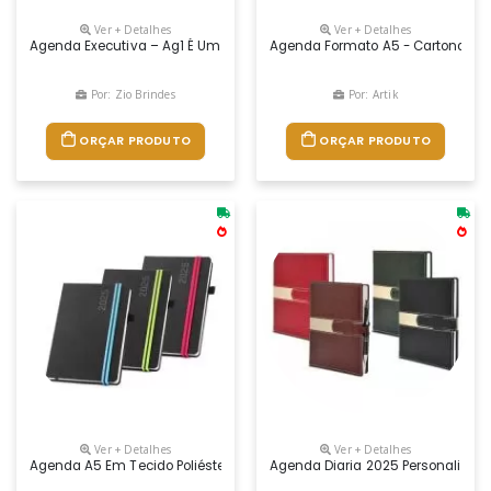
Ver + Detalhes
Ver + Detalhes
Agenda Executiva – Ag1 É Um Brinde Com Capa Flexível Pode Ser Confec
Agenda Formato A5 - Cartonada
Por: Zio Brindes
Por: Artik
ORÇAR PRODUTO
ORÇAR PRODUTO
Ver + Detalhes
Ver + Detalhes
Agenda A5 Em Tecido Poliéster. Está Organizada Num Plano Diário. Com 
Agenda Diaria 2025 Personalizad