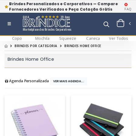
Brindes Personalizados e Corporativos — Compare
Fornecedores Verificados e Peça Cotação Grátis
FAQ
GUIA
39 Anos
Marketplace dos Brindes Corporativos
Copo
Mochila
Squeeze
Caneca
Ver Todos
BRINDES POR CATEGORIA
BRINDES HOME OFFICE
Brindes Home Office
Agenda Personalizada
VER MAIS AGENDA...