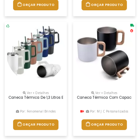
ORÇAR PRODUTO
ORÇAR PRODUTO
Ver + Detalhes
Ver + Detalhes
Caneca Térmica De 1,3 Litros Em Inox Reciclado Com Parede Dupla (inte
Caneca Térmica Com Capacidade De
Por: Fenomenal Brindes
Por: M J C Personalizados
ORÇAR PRODUTO
ORÇAR PRODUTO