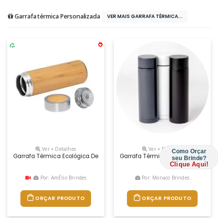
Garrafa térmica Personalizada
VER MAIS GARRAFA TÉRMICA...
Ver + Detalhes
Ver + Detalhes
Como Orçar
Garrafa Térmica Ecológica De Bambu E Aço Inox. Com Parede Dupla E I
Garrafa Térmica Feita Em Inox 3
seu Brinde?
Clique Aqui!
Por: AmÉlio Brindes
Por: Monaco Brindes
ORÇAR PRODUTO
ORÇAR PRODUTO