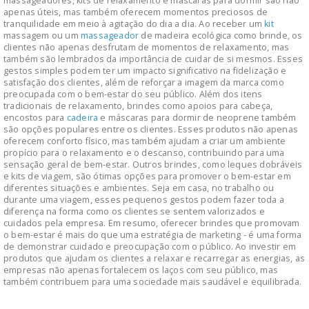
massageadores, kits de relaxamento e máscaras para dormir são não
apenas úteis, mas também oferecem momentos preciosos de
tranquilidade em meio à agitação do dia a dia. Ao receber um
kit
massagem ou um
massageador
de madeira ecológica como brinde, os
clientes não apenas desfrutam de momentos de relaxamento, mas
também são lembrados da importância de cuidar de si mesmos. Esses
gestos simples podem ter um impacto significativo na fidelização e
satisfação dos clientes, além de reforçar a imagem da marca como
preocupada com o bem-estar do seu público. Além dos itens
tradicionais de relaxamento, brindes como apoios para cabeça,
encostos para
cadeira
e máscaras para dormir de neoprene também
são opções populares entre os clientes. Esses produtos não apenas
oferecem conforto físico, mas também ajudam a criar um ambiente
propício para o relaxamento e o descanso, contribuindo para uma
sensação geral de bem-estar. Outros brindes, como leques dobráveis
e kits de viagem, são ótimas opções para promover o bem-estar em
diferentes situações e ambientes. Seja em casa, no trabalho ou
durante uma viagem, esses pequenos gestos podem fazer toda a
diferença na forma como os clientes se sentem valorizados e
cuidados pela empresa. Em resumo, oferecer brindes que promovam
o bem-estar é mais do que uma estratégia de marketing - é uma forma
de demonstrar cuidado e preocupação com o público. Ao investir em
produtos que ajudam os clientes a relaxar e recarregar as energias, as
empresas não apenas fortalecem os laços com seu público, mas
também contribuem para uma sociedade mais saudável e equilibrada.