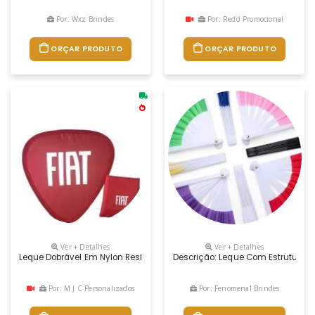
Por: Wxz Brindes
Por: Redd Promocional
ORÇAR PRODUTO
ORÇAR PRODUTO
Ver + Detalhes
Ver + Detalhes
Leque Dobrável Em Nylon Resinado , Medida 23,5 Largx25 Alt Cm , 
Descrição: Leque Com Estrutura R
Por: M J C Personalizados
Por: Fenomenal Brindes