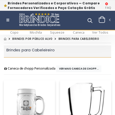
Brindes Personalizados e Corporativos — Compare
Fornecedores Verificados e Peça Cotação Grátis
FAQ
GUIA
39 Anos
Marketplace dos Brindes Corporativos
Copo
Mochila
Squeeze
Caneca
Ver Todos
BRINDES POR PÚBLICO ALVO
BRINDES PARA CABELEIREIRO
Brindes para Cabeleireiro
Caneca de chopp Personalizada
VER MAIS CANECA DE CHOPP...