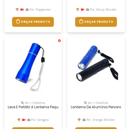
Por: Pepperone
Por: Allury Brindes
ORÇAR PRODUTO
ORÇAR PRODUTO
Ver + Detalhes
Ver + Detalhes
Leve E Portátil A Lanterna Pequena Personalizada É Feita De Alumínio E
Lanterna De Alumínio Personaliz
Por: Servgela
Por: Energia Brindes