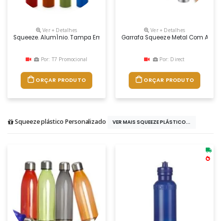
Ver + Detalhes
Ver + Detalhes
Squeeze. AlumÍnio. Tampa Em AÇo Inox. Capacidade: 500 Ml
Garrafa Squeeze Metal Com Alça 
Por: T7 Promocional
Por: Direct
ORÇAR PRODUTO
ORÇAR PRODUTO
Squeeze plástico Personalizado
VER MAIS SQUEEZE PLÁSTICO...