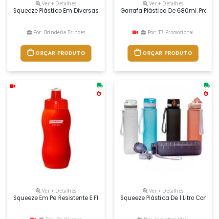
Ver + Detalhes
Ver + Detalhes
Squeeze Plástico Em Diversas Cores Com Capacidade Para 500 Ml, Aces
Garrafa Plástica De 680ml. Produ
Por: Brinderia Brindes
Por: T7 Promocional
ORÇAR PRODUTO
ORÇAR PRODUTO
Ver + Detalhes
Ver + Detalhes
Squeeze Em Pe Resistente E Flexível, 250 Ml. Bico Em Pvc Cristal Que P
Squeeze Plástica De 1 Litro Com