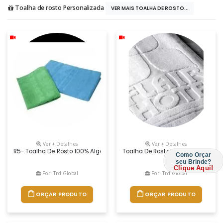
Toalha de rosto Personalizada
VER MAIS TOALHA DE ROSTO...
Ver + Detalhes
Ver + Detalhes
R5- Toalha De Rosto 100% Algodão Com Dimensões De 80 X 40 Cm, 320
Toalha De Rosto 100% Algodão Per
Como Orçar
seu Brinde?
Clique Aqui!
Por: Trd Global
Por: Trd Global
ORÇAR PRODUTO
ORÇAR PRODUTO