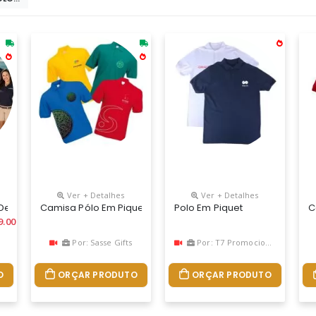
Ver + Detalhes
Ver + Detalhes
De Uniformes,brindes,camisetas Personalizadas.
Camisa Pólo Em Pique P/a Ou Malha De Algodão, Diversas 
Polo Em Piquet
C
9.00
a
Por: Sasse Gifts
Por: T7 Promocional
O
ORÇAR PRODUTO
ORÇAR PRODUTO