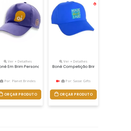
Ver + Detalhes
Ver + Detalhes
los Americano Ou 06 Gomos, Com Frontal Entretela De Memória, R
oné Em Brim Personalizado
Boné Competição Brim. Brim 100% Algodão
Por: Planet Brindes
Por: Sasse Gifts
ORÇAR PRODUTO
ORÇAR PRODUTO