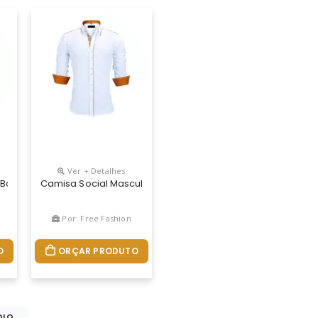
Ver + Detalhes
Bolso
Camisa Social Masculina & Feminina FabricaÇÃo PrÓpria, C
Por: Free Fashion
O
ORÇAR PRODUTO
LO...