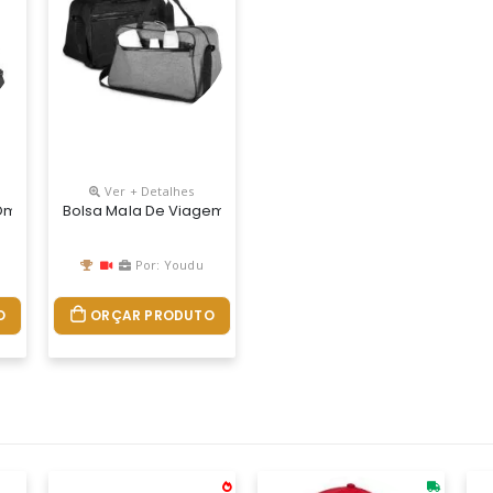
Ver + Detalhes
nfeccionada Em Poliéster A Pasta Tem O Compartimento Principal C
e Ombro Com 4 Compartimentos
Bolsa Mala De Viagem Em Polyester, Compartimento Interno 
Por: Youdu
O
ORÇAR PRODUTO