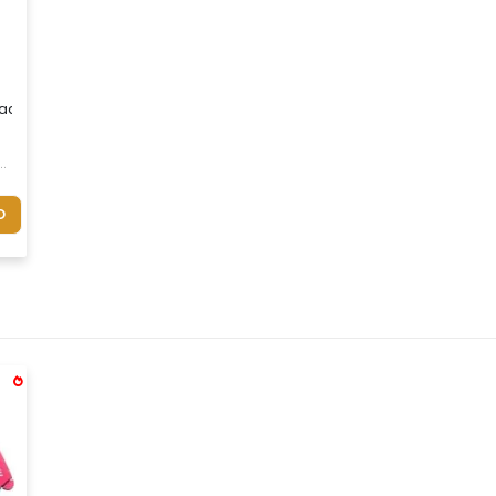
tadores
O