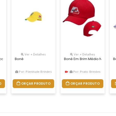
Ver + Detalhes
Ver + Detalhes
cano 5 Gomos Em Brim.
Boné
Boné Em Brim Médio Nos Mode
B
Por: Plenitude Brindes
Por: Pratic Brindes
O
ORÇAR PRODUTO
ORÇAR PRODUTO