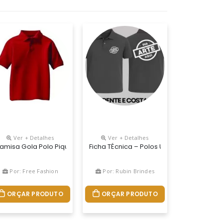
Ver + Detalhes
Ver + Detalhes
Cores E Opções Para Personalização. Fabricação Própria.
amisa Gola Polo Piquet Supremo, FabricaÇÃo PrÓpria, Com Proteção
Ficha TÉcnica – Polos Uniformes Polo P
Por: Free Fashion
Por: Rubin Brindes
ORÇAR PRODUTO
ORÇAR PRODUTO